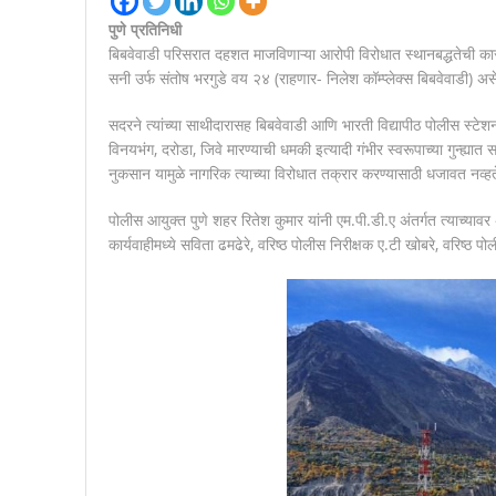
पुणे प्रतिनिधी
बिबवेवाडी परिसरात दहशत माजविणाऱ्या आरोपी विरोधात स्थानबद्धतेची का
सनी उर्फ संतोष भरगुडे वय २४ (राहणार- निलेश कॉम्प्लेक्स बिबवेवाडी) अ
सदरने त्यांच्या साथीदारासह बिबवेवाडी आणि भारती विद्यापीठ पोलीस स्टे
विनयभंग, दरोडा, जिवे मारण्याची धमकी इत्यादी गंभीर स्वरूपाच्या गुन्ह्यात 
नुकसान यामुळे नागरिक त्याच्या विरोधात तक्रार करण्यासाठी धजावत नव्हत
पोलीस आयुक्त पुणे शहर रितेश कुमार यांनी एम.पी.डी.ए अंतर्गत त्याच्यावर
कार्यवाहीमध्ये सविता ढमढेरे, वरिष्ठ पोलीस निरीक्षक ए.टी खोबरे, वरिष्ठ प