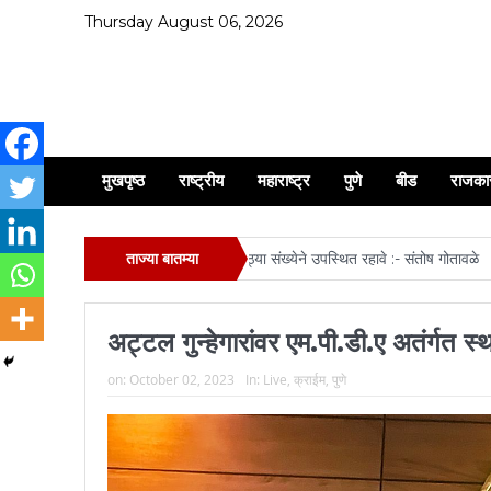
Thursday August 06, 2026
मुखपृष्ठ
राष्ट्रीय
महाराष्ट्र
पुणे
बीड
राजका
्य रथ यात्रा व मिरवणूक सोहळ्यास मोठ्या संख्येने उपस्थित रहावे :- संतोष गोतावळे
ताज्या बातम्या
ऋतुजा
अट्टल गुन्हेगारांवर एम.पी.डी.ए अतंर्गत स
on:
October 02, 2023
In:
Live
,
क्राईम
,
पुणे