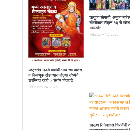
ऋतुजा सोमाणी, अनुजा माहेश्
तोष्णीवाल सीझन १३ चे महेश
आयडॉल
February 12, 2025
राष्ट्रसंत गाडगे बाबांची भव्य रथ यात्रा
व मिरवणूक सोहळ्यास मोठ्या संख्येने
उपस्थित रहावे :- संतोष गोतावळे
February 24, 2025
साऊथ सिनेमाकडे चिरंजीवी 