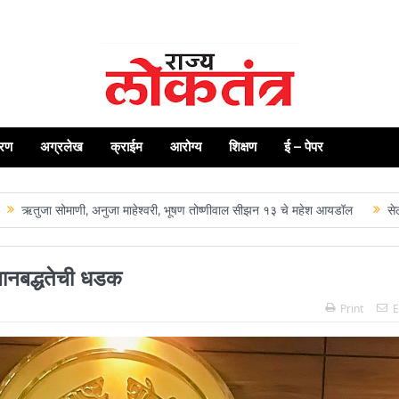
रण
अग्रलेख
क्राईम
आरोग्य
शिक्षण
ई – पेपर
 सोमाणी, अनुजा माहेश्वरी, भूषण तोष्णीवाल सीझन १३ चे महेश आयडॉल
सेलू येथील रा
्थानबद्धतेची धडक
Print
E