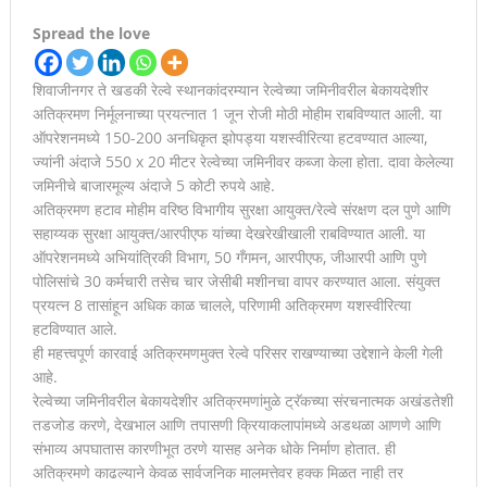
Spread the love
शिवाजीनगर ते खडकी रेल्वे स्थानकांदरम्यान रेल्वेच्या जमिनीवरील बेकायदेशीर
अतिक्रमण निर्मूलनाच्या प्रयत्नात 1 जून रोजी मोठी मोहीम राबविण्यात आली. या
ऑपरेशनमध्ये 150-200 अनधिकृत झोपड्या यशस्वीरित्या हटवण्यात आल्या,
ज्यांनी अंदाजे 550 x 20 मीटर रेल्वेच्या जमिनीवर कब्जा केला होता. दावा केलेल्या
जमिनीचे बाजारमूल्य अंदाजे 5 कोटी रुपये आहे.
अतिक्रमण हटाव मोहीम वरिष्ठ विभागीय सुरक्षा आयुक्त/रेल्वे संरक्षण दल पुणे आणि
सहाय्यक सुरक्षा आयुक्त/आरपीएफ यांच्या देखरेखीखाली राबविण्यात आली. या
ऑपरेशनमध्ये अभियांत्रिकी विभाग, 50 गँगमन, आरपीएफ, जीआरपी आणि पुणे
पोलिसांचे 30 कर्मचारी तसेच चार जेसीबी मशीनचा वापर करण्यात आला. संयुक्त
प्रयत्न 8 तासांहून अधिक काळ चालले, परिणामी अतिक्रमण यशस्वीरित्या
हटविण्यात आले.
ही महत्त्वपूर्ण कारवाई अतिक्रमणमुक्त रेल्वे परिसर राखण्याच्या उद्देशाने केली गेली
आहे.
रेल्वेच्या जमिनीवरील बेकायदेशीर अतिक्रमणांमुळे ट्रॅकच्या संरचनात्मक अखंडतेशी
तडजोड करणे, देखभाल आणि तपासणी क्रियाकलापांमध्ये अडथळा आणणे आणि
संभाव्य अपघातास कारणीभूत ठरणे यासह अनेक धोके निर्माण होतात. ही
अतिक्रमणे काढल्याने केवळ सार्वजनिक मालमत्तेवर हक्क मिळत नाही तर