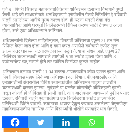
पुणे 9 : पिंपरी चिंचवड महानगरपालिकेच्या अग्निशमन दलाच्या विभागाने पुष्टी
केली आहे की ताथवडेमध्ये अनधिकृतपणे प्रोपीलीन गॅसचे रिफिलिंग हे रविवारी
रात्री लागलेल्या आगीचे मुख्य कारण होते. ही घटना घडली तेव्हा गॅस
व्यावसायिक आणि घरगुती सिलिंडरमध्ये रिफिल करण्यासाठी ठेवण्यात आला
होता, असे एका अधिकाऱ्याने सांगितले.
अधिकाऱ्यांनी दिलेल्या माहितीनुसार, तिरुपती कॅरियरचा एकूण 21 टन गॅस
रिफिल केला जात होता आणि हे काम करत असलेले कर्मचारी स्फोट सुरू
झाल्यानंतर घाबरून घटनास्थळावरून पळून गेल्याचा संशय आहे. एकूण 27
सिलिंडर घटनास्थळी सापडले त्यापेकी १ चा स्फोट झाला होता आणि 8
स्फोटानंतर गळू लागले होते तर उर्वरित सिलेंडर फुटले नाहीत.
अग्निशमन दलाला रात्री 11:04 वाजता आपत्कालीन कॉल प्राप्त झाला आणि
पिंपरी चिंचवड महापालिकेच्या अग्निशमन दल विभाग, पीएमआरडीए आणि
एमआयडीसी क्षेत्रातील विविध स्थानकांतील अग्निशमन गाड्या तातडीने
घटनास्थळी दाखल झाल्या. सुदेवाने या घटनेत कोणतीही जीवितहानी झाली
नसून कोणतीही जीवितहानी झाली नाही. आग आटोक्यात आणल्याने पुढील पसार
टळला. रविवारी रात्री एकापाठोपाठ एक सिलिंडरचा स्फोट झाल्यानंतर
परिस्थिती चिंतेने वाढली. स्फोटाचा आवाज ऐकून जवळच असलेल्या जेएसपीएम
महाविद्यालयातील नागरिक आणि विद्यार्थ्यांनी भीतीने घराबाहेर धाव घेतली.