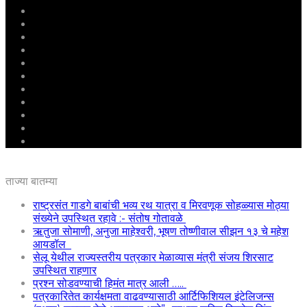
मुखपृष्ठ
राष्ट्रीय
महाराष्ट्र
पुणे
बीड
राजकारण
अग्रलेख
क्राईम
आरोग्य
शिक्षण
ई – पेपर
ताज्या बातम्या
राष्ट्रसंत गाडगे बाबांची भव्य रथ यात्रा व मिरवणूक सोहळ्यास मोठ्या
संख्येने उपस्थित रहावे :- संतोष गोतावळे
ऋतुजा सोमाणी, अनुजा माहेश्वरी, भूषण तोष्णीवाल सीझन १३ चे महेश
आयडॉल
सेलू येथील राज्यस्तरीय पत्रकार मेळाव्यास मंत्री संजय शिरसाट
उपस्थित राहणार
प्रश्न सोडवण्याची हिमंत मात्र आली …..
पत्रकारितेत कार्यक्षमता वाढवण्यासाठी आर्टिफिशियल इंटेलिजन्स