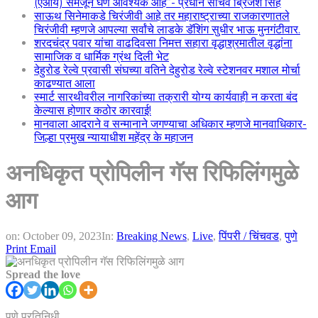
(एआय) समजून घेणे आवश्यक आहे”- प्रधान सचिव ब्रिजेश सिंह
साऊथ सिनेमाकडे चिरंजीवी आहे तर महाराष्ट्राच्या राजकारणातले
चिरंजीवी म्हणजे आपल्या सर्वांचे लाडके डॅशिंग सुधीर भाऊ मुनगंटीवार.
शरदचंद्र पवार यांचा वाढदिवसा निमत्त सहारा वृद्धाश्रमातील वृद्धांना
सामाजिक व धार्मिक ग्रंथ दिली भेट
देहुरोड रेल्वे प्रवासी संघच्या वतिने देहुरोड रेल्वे स्टेशनवर मशाल मोर्चा
काढण्यात आला
स्मार्ट सारथीवरील नागरिकांच्या तक्रारी योग्य कार्यवाही न करता बंद
केल्यास होणार कठोर कारवाई!
मानवाला आदराने व सन्मानाने जगण्याचा अधिकार म्हणजे मानवाधिकार-
जिल्हा प्रमुख न्यायाधीश महेंद्र के महाजन
अनधिकृत प्रोपिलीन गॅस रिफिलिंगमुळे
आग
on:
October 09, 2023
In:
Breaking News
,
Live
,
पिंपरी / चिंचवड
,
पुणे
Print
Email
Spread the love
पुणे प्रतिनिधी