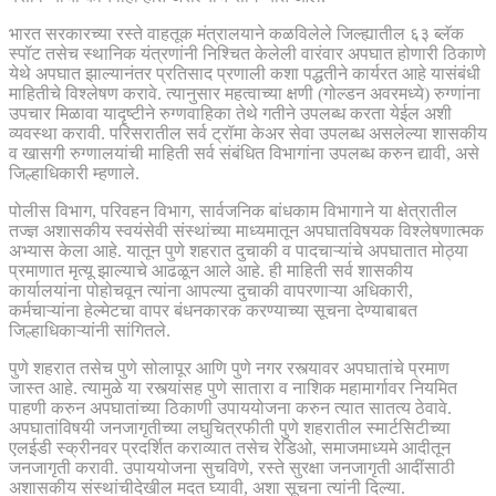
भारत सरकारच्या रस्ते वाहतूक मंत्रालयाने कळविलेले जिल्ह्यातील ६३ ब्लॅक
स्पॉट तसेच स्थानिक यंत्रणांनी निश्चित केलेली वारंवार अपघात होणारी ठिकाणे
येथे अपघात झाल्यानंतर प्रतिसाद प्रणाली कशा पद्धतीने कार्यरत आहे यासंबंधी
माहितीचे विश्लेषण करावे. त्यानुसार महत्वाच्या क्षणी (गोल्डन अवरमध्ये) रुग्णांना
उपचार मिळावा यादृष्टीने रुग्णवाहिका तेथे गतीने उपलब्ध करता येईल अशी
व्यवस्था करावी. परिसरातील सर्व ट्रॉमा केअर सेवा उपलब्ध असलेल्या शासकीय
व खासगी रुग्णालयांची माहिती सर्व संबंधित विभागांना उपलब्ध करुन द्यावी, असे
जिल्हाधिकारी म्हणाले.
पोलीस विभाग, परिवहन विभाग, सार्वजनिक बांधकाम विभागाने या क्षेत्रातील
तज्ज्ञ अशासकीय स्वयंसेवी संस्थांच्या माध्यमातून अपघातविषयक विश्लेषणात्मक
अभ्यास केला आहे. यातून पुणे शहरात दुचाकी व पादचाऱ्यांचे अपघातात मोठ्या
प्रमाणात मृत्यू झाल्याचे आढळून आले आहे. ही माहिती सर्व शासकीय
कार्यालयांना पोहोचवून त्यांना आपल्या दुचाकी वापरणाऱ्या अधिकारी,
कर्मचाऱ्यांना हेल्मेटचा वापर बंधनकारक करण्याच्या सूचना देण्याबाबत
जिल्हाधिकाऱ्यांनी सांगितले.
पुणे शहरात तसेच पुणे सोलापूर आणि पुणे नगर रस्त्यावर अपघातांचे प्रमाण
जास्त आहे. त्यामुळे या रस्त्यांसह पुणे सातारा व नाशिक महामार्गावर नियमित
पाहणी करुन अपघातांच्या ठिकाणी उपाययोजना करुन त्यात सातत्य ठेवावे.
अपघातांविषयी जनजागृतीच्या लघुचित्रफीती पुणे शहरातील स्मार्टसिटीच्या
एलईडी स्क्रीनवर प्रदर्शित कराव्यात तसेच रेडिओ, समाजमाध्यमे आदीतून
जनजागृती करावी. उपाययोजना सुचविणे, रस्ते सुरक्षा जनजागृती आदींसाठी
अशासकीय संस्थांचीदेखील मदत घ्यावी, अशा सूचना त्यांनी दिल्या.