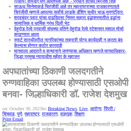
(एआय) समजून घेणे आवश्यक आहे”- प्रधान सचिव ब्रिजेश सिंह
साऊथ सिनेमाकडे चिरंजीवी आहे तर महाराष्ट्राच्या राजकारणातले
चिरंजीवी म्हणजे आपल्या सर्वांचे लाडके डॅशिंग सुधीर भाऊ मुनगंटीवार.
शरदचंद्र पवार यांचा वाढदिवसा निमत्त सहारा वृद्धाश्रमातील वृद्धांना
सामाजिक व धार्मिक ग्रंथ दिली भेट
देहुरोड रेल्वे प्रवासी संघच्या वतिने देहुरोड रेल्वे स्टेशनवर मशाल मोर्चा
काढण्यात आला
स्मार्ट सारथीवरील नागरिकांच्या तक्रारी योग्य कार्यवाही न करता बंद
केल्यास होणार कठोर कारवाई!
मानवाला आदराने व सन्मानाने जगण्याचा अधिकार म्हणजे मानवाधिकार-
जिल्हा प्रमुख न्यायाधीश महेंद्र के महाजन
अपघातांच्या ठिकाणी जलदगतीने
रुग्णवाहिका उपलब्ध होण्यासाठी एसओपी
बनवा- जिल्हाधिकारी डॉ. राजेश देशमुख
on:
October 30, 2023
In:
Breaking News
,
Live
,
आरोग्य
,
पिंपरी /
चिंचवड
,
पुणे
,
महाराष्ट्र
,
राजकारण
,
वाहतूक
,
शिक्षण
Print
Email