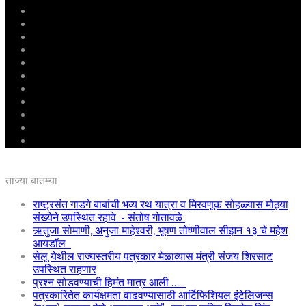
मुखपृष्ठ
राष्ट्रीय
महाराष्ट्र
पुणे
बीड
राजकारण
अग्रलेख
क्राईम
आरोग्य
शिक्षण
ई – पेपर
ताज्या बातम्या
राष्ट्रसंत गाडगे बाबांची भव्य रथ यात्रा व मिरवणूक सोहळ्यास मोठ्या
संख्येने उपस्थित रहावे :- संतोष गोतावळे
ऋतुजा सोमाणी, अनुजा माहेश्वरी, भूषण तोष्णीवाल सीझन १३ चे महेश
आयडॉल
सेलू येथील राज्यस्तरीय पत्रकार मेळाव्यास मंत्री संजय शिरसाट
उपस्थित राहणार
प्रश्न सोडवण्याची हिमंत मात्र आली …..
पत्रकारितेत कार्यक्षमता वाढवण्यासाठी आर्टिफिशियल इंटेलिजन्स