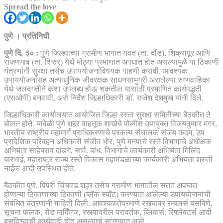
Spread the love
पुणे । प्रतिनिधी
पुणे दि. ३० :
पुणे जिल्ह्याच्या ग्रामीण भागात यवत (ता. दौंड), शिक्रापूर आणि
रांजणगाव (ता. शिरुर) येथे मोठ्या प्रमाणात अपघात होत असल्यामुळे या ठिकाणी
यंत्रणांनी सुरक्षा तसेच उपाययोजनांविषयक पाहणी करावी. आवश्यक
उपाययोजनांसह अत्याधुनिक जीवरक्षक साधनसामुग्री असलेल्या रुग्णवाहिका
येथे जलदगतीने कशा उपलब्ध होऊ शकतील यासाठी प्रमाणित कार्यपद्धती
(एसओपी) बनवावी, असे निर्देश जिल्हाधिकारी डॉ. राजेश देशमुख यांनी दिले.
जिल्हाधिकारी कार्यालयात आयोजित जिल्हा रस्ता सुरक्षा समितीच्या बैठकीत ते
बोलत होते. यावेळी पुणे शहर वाहतूक शाखेचे पोलीस उपायुक्त विजयकुमार मगर,
भारतीय राष्ट्रीय महामार्ग प्राधिकरणाचे प्रकल्प संचालक संजय कदम, उप
प्रादेशिक परिवहन अधिकारी संजीव भोर, पुणे मनपाचे रस्ते विभागाचे अधीक्षक
अभियंता साहेबराव दांडगे, सार्व. बांध. विभागाचे कार्यकारी अभियंता मिलिंद
बारभाई, महाराष्ट्र राज्य रस्ते विकास महामंडळाच्या कार्यकारी अभियंता श्रुती
नाईक आदी उपस्थित होते.
बैठकीत पुणे, पिंपरी चिंचवड शहर तसेच ग्रामीण भागातील सतत अपघात
होणाऱ्या ठिकाणांच्या ठिकाणी (ब्लॅक स्पॉट) करण्यात आलेल्या उपाययोजनांची
संबंधित यंत्रणांनी माहिती दिली. आवश्यकतेप्रमाणे रस्त्यावर रम्बलर्स बसविणे,
सूचना फलक, रोड मार्किंग्ज, रस्त्यावरील परावर्तक, ब्लिंकर्स, रिफ्लेक्टर्स आदी
बसविण्याची कार्यवाही होत असल्याचे सांगण्यात आले.