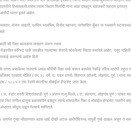
बरदस्तीने हिसकावली.तसेच त्याच रिक्षात फिर्यादी यांना धाक दाखवुन बळजबरी शहरात इतरत्र
न आरोपी फरार झाले आहेत.
अंमलदार, संजय आढारी, प्रविण भालचिम, विनोद महाजन, नागेशसिंग कुँवर या पथकाने घटनास्थ
सले.
ी की रिक्षा चालकास मारहाण करुन त्यास
रोडवरील फॉरेस्ट पार्क जवळील नाल्याच्या शेजारी चोरलेल्या रिक्षात बसलेले आहेत. नमुद माहिती
 कारवाई करण्याचे आदेश दिले.
र्क लगत असलेल्या नाल्याचे जवळ चोरीची रिक्षा पार्क करून बसलेले रेकॉर्ड वरिल आरोपी राहुल र
जिंक्य प्रकाश मोहिते ( वय २८ वर्षे, रा. पवार वस्ती, शिवराज कॉलनी, लोहगांव, पुणे ) यांना ताब
 जेएस / ५८८५ व एक रेडमी कंपनीचा मोबाईल हॅन्डसेट जप्त केला.
ा. वडार वस्ती विश्रांतवाडी पुणे ) अरुण राजु पिल्ले, ( रा. संतनगर, लोहगांव पुणे ) यांच्या मद
्षात सिट मागील बाजुस बळजबरीने बसवुन त्याचे ताब्यातील रिक्षा व मोबाईल हॅन्डसेट जबरीने का
ंधारात सोडुन पळुन गेल्याचे सांगितले.
गत गुन्हा नोंदवण्यात आला आहे.दोन्ही अटक आरोपींविरुध्द यापुर्वी गुन्हे दाखल असुन ते सध्