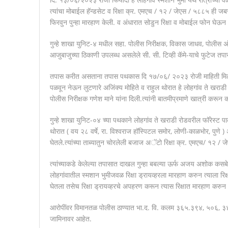
त्यांचा मोबाईल हॅन्डसेट व रिक्षा क्र. एमएच / १२ / जेएस / ५८८५ ही ज
फिरवुन पुन्हा मारहाण केली. व अंधारात सोडुन रिक्षा व मोबाईल फोन घेऊ
गुन्हे शाखा युनिट-४ मधील सहा. पोलीस निरीक्षक, विकास जाधव, पोलीस 
आजुबाजुच्या ठिकाणी उपलब्ध असलेले सी. सी. टिव्ही कॅमे-याचे फुटेज तपा
तपास करीत असताना तपास पथकास दि १७/०६/ २०२३ रोजी माहिती मिळाल
पळवून नेऊन लुटणारे अजिंक्य मोहिते व राहुल थोरात हे लोहगांव ते खराडी 
पोलीस निरीक्षक गणेश माने यांना दिली.त्यांनी बातमीप्रमाणे खात्री करून
गुन्हे शाखा युनिट-०४ च्या पथकाने लोहगांव ते खराडी रोडवरील फॉरेस्ट पा
थोरात ( वय २८ वर्षे, रा. विश्वराज हॉस्पिटल समोर, लोणी-काळभोर, पुणे ) अ
घेतले.त्यांच्या ताब्यातुन चोरलेली बजाज अॅटो रिक्षा क्र. एमएच/ १२ /
त्यांच्याकडे केलेल्या तपासात दाखल गुन्हा बबल्या ऊर्फ अजय अशोक कसबे ( र
लोहगांवातील स्मशान भुमीजवळ रिक्षा ड्रायव्हरला मारहाण करुन त्याला रिक
घेतला तसेच रिक्षा ड्रायव्हरचे अपहरण करून त्यास रिक्षात मारहाण करुन अ
आरोपींवर विमानतळ पोलीस ठाण्यात भा.द. वि. कलम ३६५.३९४, ५०६, ३४ अंतर्
जामिनावर आहेत.