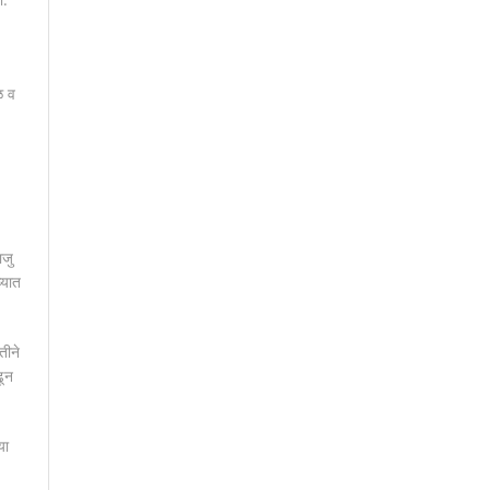
ळ व
ाजु
्यात
तीने
ढून
या