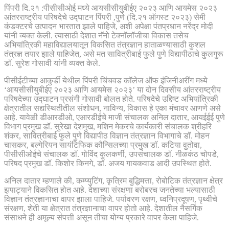
पिंपरी दि.२१ :पीसीसीओई मध्ये आयसीसीयुबीईए २०२३ आणि आयमेस २०२३
आंतरराष्ट्रीय परिषदेचे उद्घाटन पिंपरी ,पुणे (दि.२१ ऑगस्ट २०२३) सेमी
कंडक्टरचे उत्पादन भारतात झाले पाहिजे, अशी अपेक्षा पंतप्रधान नरेंद्र मोदी
यांनी व्यक्त केली. त्यासाठी देशात नॅनो टेक्नॉलॉजीचा विकास तसेच
अभियांत्रिकी महाविद्यालयातून विकसित तंत्रज्ञान हाताळण्यासाठी कुशल
तंत्रज्ञ तयार झाले पाहिजेत, असे मत सावित्रीबाई फुले पुणे विद्यापीठाचे कुलगुरू
डॉ. सुरेश गोसावी यांनी व्यक्त केले.
पीसीईटीच्या आकुर्डी येथील पिंपरी चिंचवड कॉलेज ऑफ इंजिनीअरींग मध्ये
‘आयसीसीयुबीईए २०२३ आणि आयमेस २०२३’ या दोन दिवसीय आंतरराष्ट्रीय
परिषदेच्या उद्घाटन प्रसंगी गोसावी बोलत होते. परिषदेचे उद्दिष्ट अभियांत्रिकी
क्षेत्रातील सद्यस्थितीतील संशोधन, नाविन्य, विकास हे एका मंचावर आणणे असे
आहे. यावेळी डीआरडीओ, एआरडीईचे माजी संचालक अनिल दातार, आयईईई पुणे
विभाग प्रमुख डॉ. सुरेखा देशमुख, मशिन मेकरचे कार्यकारी संचालक श्रीहरि
शंकर, सावित्रीबाई फुले पुणे विद्यापीठ विज्ञान तंत्रज्ञान विभागाचे डॉ. मोहन
चासकर, बल्गेरियन सायंटिफिक कौन्सिलच्या प्रमुख डॉ. कटिया वुतोवा,
पीसीसीओईचे संचालक डॉ. गोविंद कुलकर्णी, उपसंचालक डॉ. नीळकंठ चोपडे,
परिषद प्रमुख डॉ. किशोर किनगे, डॉ. अजय गायकवाड आदी उपस्थित होते.
अनिल दातार म्हणाले की, कम्प्युटिंग, कृत्रिम बुद्धिमत्ता, रोबोटिक तंत्रज्ञान क्षेत्र
झपाट्याने विकसित होत आहे. देशाच्या संरक्षणा बरोबरच जनतेच्या भल्यासाठी
विज्ञान तंत्रज्ञानाचा वापर झाला पाहिजे. पर्यावरण रक्षण, ध्वनिप्रदूषण, पृथ्वीचे
संरक्षण, शेती या क्षेत्रात तंत्रज्ञानाचा वापर होतो आहे. देशातील नैसर्गिक
संसाधने ही अमूल्य संपत्ती असून तीचा योग्य प्रकारे वापर केला पाहिजे.