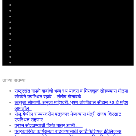
मुखपृष्ठ
राष्ट्रीय
महाराष्ट्र
पुणे
बीड
राजकारण
अग्रलेख
क्राईम
आरोग्य
शिक्षण
ई – पेपर
ताज्या बातम्या
राष्ट्रसंत गाडगे बाबांची भव्य रथ यात्रा व मिरवणूक सोहळ्यास मोठ्या
संख्येने उपस्थित रहावे :- संतोष गोतावळे
ऋतुजा सोमाणी, अनुजा माहेश्वरी, भूषण तोष्णीवाल सीझन १३ चे महेश
आयडॉल
सेलू येथील राज्यस्तरीय पत्रकार मेळाव्यास मंत्री संजय शिरसाट
उपस्थित राहणार
प्रश्न सोडवण्याची हिमंत मात्र आली …..
पत्रकारितेत कार्यक्षमता वाढवण्यासाठी आर्टिफिशियल इंटेलिजन्स