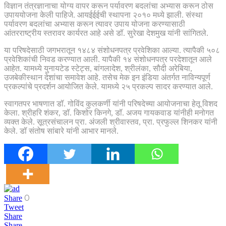
विज्ञान तंत्रज्ञानाचा योग्य वापर करून पर्यावरण बदलांचा अभ्यास करून ठोस
उपाययोजना केली पाहिजे. आयईईईची स्थापना २०१० मध्ये झाली. संस्था
पर्यावरण बदलांचा अभ्यास करून त्यावर उपाय योजना करण्यासाठी
आंतरराष्ट्रीय स्तरावर कार्यरत आहे असे डॉ. सुरेखा देशमुख यांनी सांगितले.
या परिषदेसाठी जगभरातून १४८४ संशोधनपत्र प्रवेशिका आल्या. त्यापैकी ५०८
प्रवेशिकांची निवड करण्यात आली. यापैकी १४ संशोधनपत्र परदेशातून आले
आहेत. यामध्ये युनायटेड स्टेट्स, बांगलादेश, श्रीलंका, सौदी अरेबिया,
उजबेकीस्थान देशांचा समावेश आहे. तसेच मेक इन इंडिया अंतर्गत नाविन्यपूर्ण
प्रकल्पांचे प्रदर्शन आयोजित केले. यामध्ये २५ प्रकल्प सादर करण्यात आले.
स्वागतपर भाषणात डॉ. गोविंद कुलकर्णी यांनी परिषदेच्या आयोजनाचा हेतू विशद
केला. श्रीहरि शंकर, डॉ. किशोर किनगे, डॉ. अजय गायकवाड यांनीही मनोगत
व्यक्त केले. सूत्रसंचालन प्रा. अंजली श्रीवास्तव, प्रा. प्रफुल्ल शिनकर यांनी
केले. डॉ संतोष सांबारे यांनी आभार मानले.
0
Share
Tweet
Share
Share