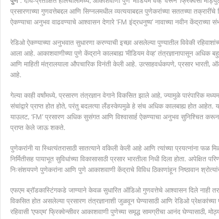
पुणे
: दीर्घ-प्रतीक्षित हालचालीमध्ये, आकाशवाणी पुणे ‘मीडियम वेव्ह’ वरून ‘फ्रिक्वेंसी म
प्रसारणाच्या गुणवत्तेबद्दल आणि सिग्नलमधील व्यत्ययाबद्दल पुणेकरांच्या सततच्या तक्रारींचे 
मानवाला आदराने व सन्मानाने जगण्याचा अधिकार म्हणजे मानवाधि
ऐकण्याचा अनुभव वाढवण्याचे आश्वासन देणारे ‘FM इंद्रधनुष्य’ नावाच्या नवीन केंद्राच्या स
रेडिओ ऐकण्याच्या अनुभवात सुधारणा करण्याची इच्छा असलेल्या पुण्यातील विवेकी रहिवाशांच
आला आहे. आकाशवाणीच्या पुणे केंद्राने कालबाह्य ‘मीडियम वेव्ह’ तंत्रज्ञानापासून अधिक 
आणि माहिती मंत्रालयाला औपचारिक विनंती केली आहे. उत्साहवर्धकपणे, प्रसार भारती, ऑल 
आहे.
गेल्या काही वर्षांमध्ये, प्रसारण तंत्रज्ञान वेगाने विकसित झाले आहे, ज्यामुळे पारंपारिक म
संचांद्वारे प्राप्त होत होते, परंतु बदलत्या लँडस्केपमुळे हे संच अधिक कालबाह्य होत आहेत
याउलट, ‘FM’ प्रसारण अधिक सुसंगत आणि विश्वासार्ह ऐकण्याचा अनुभव सुनिश्चित करून
प्राप्त केले जाऊ शकते.
पुणेकरांनी या स्थित्यंतरासाठी सातत्याने वकिली केली आहे आणि त्यांच्या प्रयत्नांना फळ मिळाले
निर्मितीसह पायाभूत सुविधांच्या विकासासाठी प्रसार भारतीला निधी दिला होता. अपेक्षित प
निःसंशयपणे पुणेकरांना आणि पुणे आकाशवाणी केंद्राचे विविध ठिकाणांहून निष्ठावान श्रोत्या
एफएम ब्रॉडकास्टिंगकडे जाण्याने केवळ सुधारित ऑडिओ गुणवत्तेचे आश्वासन दिले नाही तर
विकसित होत असलेल्या प्रसारण तंत्रज्ञानाशी जुळवून घेण्यासाठी आणि रेडिओ प्रेक्षकांच्या
रहिवासी ‘एफएम’ फ्रिक्वेन्सीवर आकाशवाणी पुणेच्या समृद्ध सामग्रीचा आनंद घेण्यासाठी, मोठ्