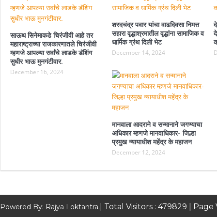
शरदचंद्र पवार यांचा वाढदिवसा निमत्त
द
सहारा वृद्धाश्रमातील वृद्धांना सामाजिक व
द
साऊथ सिनेमाकडे चिरंजीवी आहे तर
धार्मिक ग्रंथ दिली भेट
क
महाराष्ट्राच्या राजकारणातले चिरंजीवी
म्हणजे आपल्या सर्वांचे लाडके डॅशिंग
December 14, 2024
D
सुधीर भाऊ मुनगंटीवार.
December 16, 2024
मानवाला आदराने व सन्मानाने जगण्याचा
अधिकार म्हणजे मानवाधिकार- जिल्हा
प्रमुख न्यायाधीश महेंद्र के महाजन
December 12, 2024
| Total Visitors :
479829
| Page 
Powered By: Rajya Loktantra.