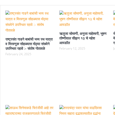
ऋतुजा सोमाणी, अनुजा माहेश्वरी, भूषण
स
तोष्णीवाल सीझन १३ चे महेश
म
राष्ट्रसंत गाडगे बाबांची भव्य रथ यात्रा
आयडॉल
र
व मिरवणूक सोहळ्यास मोठ्या संख्येने
उपस्थित रहावे :- संतोष गोतावळे
February 12, 2025
J
February 24, 2025