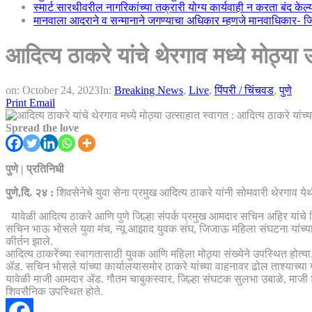
स्मार्ट सारथीवरील नागरिकांच्या तक्रारी योग्य कार्यवाही न करता बंद के
मानवाला आदराने व सन्मानाने जगण्याचा अधिकार म्हणजे मानवाधिकार- जिल्
आदित्य ठाकरे यांचे थेरगाव मध्ये मोठ्या 
on:
October 24, 2023
In:
Breaking News
,
Live
,
पिंपरी / चिंचवड
,
पुणे
Print
Email
Spread the love
पुणे | प्रतिनिधी
पुणे,दि. २४ :
शिवसेनेचे युवा सेना प्रमुख आदित्य ठाकरे यांनी सोमवारी थेरगाव 
यावेळी आदित्य ठाकरे आणि पुणे जिल्हा संपर्क प्रमुख आमदार सचिन अहिर यांचे श
सचिन भाऊ भोसले युवा मंच, न्यू आझाद युवक संघ, जिजाऊ महिला संघटना यांच्या 
कीर्तन झाले.
आदित्य ठाकरेंच्या स्वागतासाठी युवक आणि महिला मोठ्या संख्येने उपस्थित होत्या
ॲड. सचिन भोसले यांच्या कार्यालयासमोर ठाकरे यांच्या वाहनावर ढोल ताश्याच्या
यावेळी माजी आमदार ॲड. गौतम चाबुकस्वार, जिल्हा संघटक सुलभा उबाळे, माजी श
शिवसैनिक उपस्थित होते.