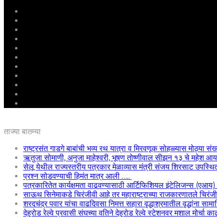
मुखपृष्ठ
राष्ट्रीय
महाराष्ट्र
पुणे
बीड
राजकारण
अग्रलेख
क्राईम
आरोग्य
शिक्षण
ई – पेपर
ताज्या बातम्या
राष्ट्रसंत गाडगे बाबांची भव्य रथ यात्रा व मिरवणूक सोहळ्यास मोठ्या संख
ऋतुजा सोमाणी, अनुजा माहेश्वरी, भूषण तोष्णीवाल सीझन १३ चे महेश
सेलू येथील राज्यस्तरीय पत्रकार मेळाव्यास मंत्री संजय शिरसाट उपस्थि
प्रश्न सोडवण्याची हिमंत मात्र आली …..
पत्रकारितेत कार्यक्षमता वाढवण्यासाठी आर्टिफिशियल इंटेलिजन्स (एआय
साऊथ सिनेमाकडे चिरंजीवी आहे तर महाराष्ट्राच्या राजकारणातले चिरंजीवी
शरदचंद्र पवार यांचा वाढदिवसा निमत्त सहारा वृद्धाश्रमातील वृद्धांना साम
देहुरोड रेल्वे प्रवासी संघच्या वतिने देहुरोड रेल्वे स्टेशनवर मशाल मोर्चा 