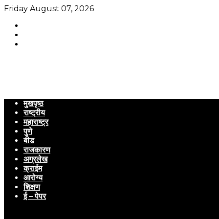
Friday August 07, 2026
मुखपृष्ठ
राष्ट्रीय
महाराष्ट्र
पुणे
बीड
राजकारण
अग्रलेख
क्राईम
आरोग्य
शिक्षण
ई – पेपर
Menu