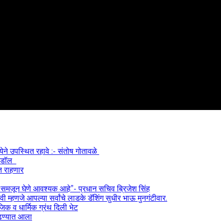
्येने उपस्थित रहावे :- संतोष गोतावळे
 आयडॉल
त राहणार
) समजून घेणे आवश्यक आहे”- प्रधान सचिव ब्रिजेश सिंह
 म्हणजे आपल्या सर्वांचे लाडके डॅशिंग सुधीर भाऊ मुनगंटीवार.
ाजिक व धार्मिक ग्रंथ दिली भेट
काढण्यात आला