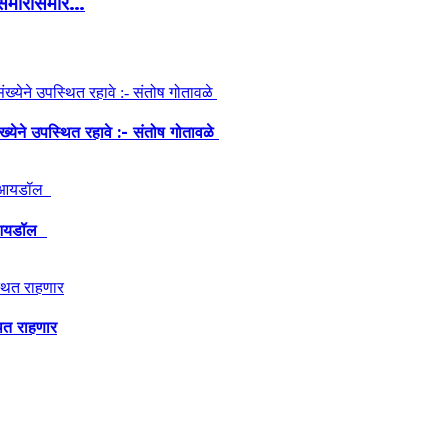
’ समोरासमोर…
ंख्येने उपस्थित रहावे :- संतोष गोतावळे
ेश आयडॉल
थित राहणार