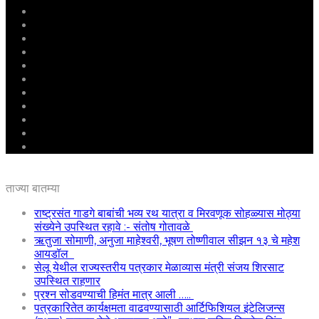
मुखपृष्ठ
राष्ट्रीय
महाराष्ट्र
पुणे
बीड
राजकारण
अग्रलेख
क्राईम
आरोग्य
शिक्षण
ई – पेपर
ताज्या बातम्या
राष्ट्रसंत गाडगे बाबांची भव्य रथ यात्रा व मिरवणूक सोहळ्यास मोठ्या
संख्येने उपस्थित रहावे :- संतोष गोतावळे
ऋतुजा सोमाणी, अनुजा माहेश्वरी, भूषण तोष्णीवाल सीझन १३ चे महेश
आयडॉल
सेलू येथील राज्यस्तरीय पत्रकार मेळाव्यास मंत्री संजय शिरसाट
उपस्थित राहणार
प्रश्न सोडवण्याची हिमंत मात्र आली …..
पत्रकारितेत कार्यक्षमता वाढवण्यासाठी आर्टिफिशियल इंटेलिजन्स