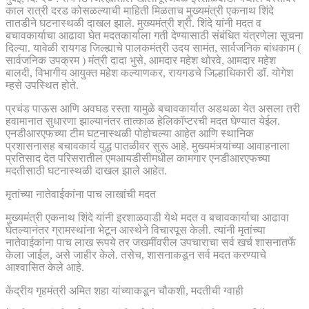
काल रात्री दरड कोसळल्याची माहिती मिळताच मुख्यमंत्री एकनाथ शिंदे
तातडीने घटनास्थळी दाखल झाले. मुख्यमंत्री श्री. शिंदे यांनी मदत व
बचावकार्याचा आढावा घेत मदतकार्याला गती देण्यासाठी संबंधित यंत्रणेला सूचना
दिल्या. यावेळी रायगड जिल्ह्याचे पालकमंत्री उदय सामंत, सार्वजनिक बांधकाम (
सार्वजनिक उपक्रम ) मंत्री दादा भुसे, आमदार महेश थोरवे, आमदार महेश
बालदी, विभागीय आयुक्त महेश कल्याणकर, रायगडचे जिल्हाधिकारी डॉ. योगेश
म्हसे उपस्थित होते.
प्रचंड पाऊस आणि अवघड रस्ता यामुळे बचावकार्यात अडथळा येत असला तरी
हवामानात सुधारणा झाल्यानंतर तात्काळ हेलिकॉप्टरची मदत घेण्यात येईल.
एनडीआरएफच्या टीम घटनास्थळी पोहोचल्या आहेत आणि स्थानिक
प्रशासनासह बचावकार्य युद्ध पातळीवर सुरू आहे. मुख्यमंत्र्यांच्या आवाहनाला
प्रतिसाद देत परिसरातील एमआयडीसीमधील कामगार एनडीआरएफच्या
मदतीसाठी घटनास्थळी दाखल झाले आहेत.
मृतांच्या नातेवाईकांना पाच लाखांची मदत
मुख्यमंत्री एकनाथ शिंदे यांनी इरशाळवाडी येथे मदत व बचावकार्याचा आढावा
घेतल्यानंतर ग्रामस्थांना भेटून आस्थेने विचारपूस केली. त्यांनी मृतांच्या
नातेवाईकांना पाच लाख रूपये तर जखमींवरील उपचाराचा सर्व खर्च शासनातर्फे
केला जाईल, असे जाहीर केले. तसेच, शासनाकडून सर्व मदत करण्याचे
आश्वासित केले आहे.
केंद्रीय गृहमंत्री अमित शहा यांच्याकडून चौकशी, मदतीची ग्वाही