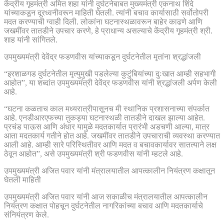
केंद्रीय गृहमंत्री अमित शहा यांनी दुर्घटनेबाबत मुख्यमंत्री एकनाथ शिंदे
यांच्याकडून दूरध्वनीवरून माहिती घेतली. त्यांनी बचाव कार्यासाठी सर्वोतोपरी
मदत करण्याची ग्वाही दिली. लोकांना घटनास्थळावरून बाहेर काढणे आणि
जखमींवर तातडीने उपचार करणे, हे प्राधान्य असल्याचे केंद्रीय गृहमंत्री श्री.
शाह यांनी सांगितले.
उपमुख्यमंत्री देवेंद्र फडणवीस यांच्याकडून दुर्घटनेतील मृतांना श्रद्धांजली
“इरशाळगड दुर्घटनेतील मृत्युमुखी पडलेल्या कुटुंबियांच्या दुःखात आम्ही सहभागी
आहोत”, या शब्दांत उपमुख्यमंत्री देवेंद्र फडणवीस यांनी श्रद्धांजली अर्पण केली
आहे.
“घटना कळताच काल मध्यरात्रीपासूनच मी स्थानिक प्रशासनाच्या संपर्कात
आहे. एनडीआरएफच्या तुकड्या घटनास्थळी तातडीने दाखल झाल्या आहेत.
प्रचंड पाऊस आणि अंधार यामुळे मदतकार्यात प्रारंभी अडचणी आल्या, मात्र
आता मदतकार्य गतीने होत आहे. जखमींवर तातडीने उपचाराची व्यवस्था करण्यात
आली आहे. आम्ही सारे परिस्थितीवर आणि मदत व बचावकार्यावर सातत्याने लक्ष
ठेवून आहोत”, असे उपमुख्यमंत्री श्री फडणवीस यांनी म्हटले आहे.
उपमुख्यमंत्री अजित पवार यांनी मंत्रालयातील आपत्कालीन नियंत्रण कक्षातून
घेतली माहिती
उपमुख्यमंत्री अजित पवार यांनी आज सकाळीच मंत्रालयातील आपत्कालीन
नियंत्रण कक्षात पोहचून दुर्घटनेतील नागरिकांच्या बचाव आणि मदतकार्याचे
संनियंत्रण केले.