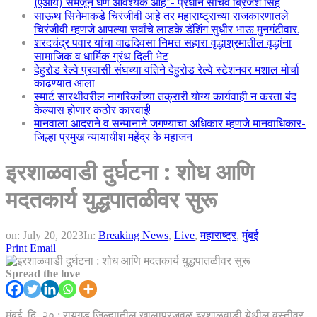
(एआय) समजून घेणे आवश्यक आहे”- प्रधान सचिव ब्रिजेश सिंह
साऊथ सिनेमाकडे चिरंजीवी आहे तर महाराष्ट्राच्या राजकारणातले
चिरंजीवी म्हणजे आपल्या सर्वांचे लाडके डॅशिंग सुधीर भाऊ मुनगंटीवार.
शरदचंद्र पवार यांचा वाढदिवसा निमत्त सहारा वृद्धाश्रमातील वृद्धांना
सामाजिक व धार्मिक ग्रंथ दिली भेट
देहुरोड रेल्वे प्रवासी संघच्या वतिने देहुरोड रेल्वे स्टेशनवर मशाल मोर्चा
काढण्यात आला
स्मार्ट सारथीवरील नागरिकांच्या तक्रारी योग्य कार्यवाही न करता बंद
केल्यास होणार कठोर कारवाई!
मानवाला आदराने व सन्मानाने जगण्याचा अधिकार म्हणजे मानवाधिकार-
जिल्हा प्रमुख न्यायाधीश महेंद्र के महाजन
इरशाळवाडी दुर्घटना : शोध आणि
मदतकार्य युद्धपातळीवर सुरू
on:
July 20, 2023
In:
Breaking News
,
Live
,
महाराष्ट्र
,
मुंबई
Print
Email
Spread the love
मुंबई, दि. २० : रायगड जिल्ह्यातील खालापूरजवळ इरशाळवाडी येथील वस्तीवर