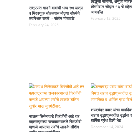
ऋतुजा सोमाणी, अनुजा माहेश्
तोष्णीवाल सीझन १३ चे महेश
राष्ट्रसंत गाडगे बाबांची भव्य रथ यात्रा
आयडॉल
व मिरवणूक सोहळ्यास मोठ्या संख्येने
उपस्थित रहावे :- संतोष गोतावळे
February 12, 2025
February 24, 2025
शरदचंद्र पवार यांचा वाढदिवस
सहारा वृद्धाश्रमातील वृद्धांन
साऊथ सिनेमाकडे चिरंजीवी आहे तर
धार्मिक ग्रंथ दिली भेट
महाराष्ट्राच्या राजकारणातले चिरंजीवी
म्हणजे आपल्या सर्वांचे लाडके डॅशिंग
December 14, 2024