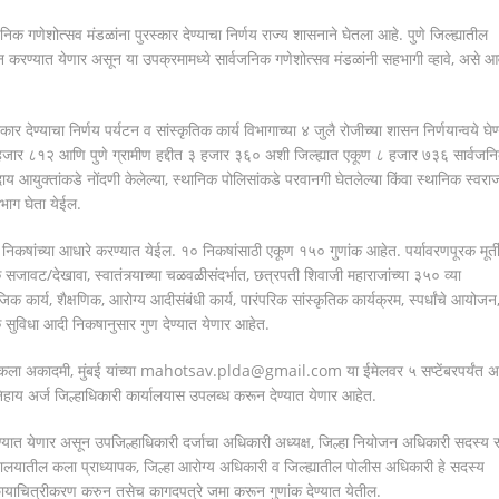
जनिक गणेशोत्सव मंडळांना पुरस्कार देण्याचा निर्णय राज्य शासनाने घेतला आहे. पुणे जिल्ह्यातील
जन करण्यात येणार असून या उपक्रमामध्ये सार्वजनिक गणेशोत्सव मंडळांनी सहभागी व्हावे, असे 
र देण्याचा निर्णय पर्यटन व सांस्कृतिक कार्य विभागाच्या ४ जुलै रोजीच्या शासन निर्णयान्वये घेण
१ हजार ८१२ आणि पुणे ग्रामीण हद्दीत ३ हजार ३६० अशी जिल्ह्यात एकूण ८ हजार ७३६ सार्वजन
 आयुक्तांकडे नोंदणी केलेल्या, स्थानिक पोलिसांकडे परवानगी घेतलेल्या किंवा स्थानिक स्वराज
हभाग घेता येईल.
 निकषांच्या आधारे करण्यात येईल. १० निकषांसाठी एकूण १५० गुणांक आहेत. पर्यावरणपूरक मूर्ती
ावट/देखावा, स्वातंत्र्याच्या चळवळीसंदर्भात, छत्रपती शिवाजी महाराजांच्या ३५० व्या
िक कार्य, शैक्षणिक, आरोग्य आदीसंबंधी कार्य, पारंपरिक सांस्कृतिक कार्यक्रम, स्पर्धांचे आयोजन
थमिक सुविधा आदी निकषानुसार गुण देण्यात येणार आहेत.
ष्ट्र कला अकादमी, मुंबई यांच्या mahotsav.plda@gmail.com या ईमेलवर ५ सप्टेंबरपर्यंत अर
निहाय अर्ज जिल्हाधिकारी कार्यालयास उपलब्ध करून देण्यात येणार आहेत.
रण्यात येणार असून उपजिल्हाधिकारी दर्जाचा अधिकारी अध्यक्ष, जिल्हा नियोजन अधिकारी सदस्य
यालयातील कला प्राध्यापक, जिल्हा आरोग्य अधिकारी व जिल्ह्यातील पोलीस अधिकारी हे सदस्य
न छायाचित्रीकरण करुन तसेच कागदपत्रे जमा करून गुणांक देण्यात येतील.