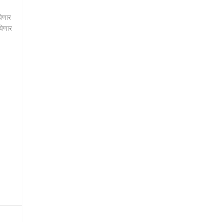
येणार
येणार