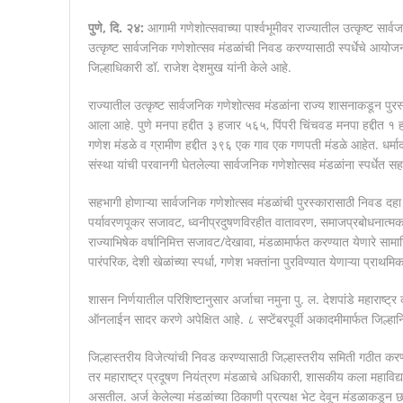
पुणे, दि. २४:
आगामी गणेशोत्सवाच्या पार्श्वभूमीवर राज्यातील उत्कृष्ट सार्व
उत्कृष्ट सार्वजनिक गणेशोत्सव मंडळांची निवड करण्यासाठी स्पर्धेचे आयो
जिल्हाधिकारी डॉ. राजेश देशमुख यांनी केले आहे.
राज्यातील उत्कृष्ट सार्वजनिक गणेशोत्सव मंडळांना राज्य शासनाकडून पुरस्का
आला आहे. पुणे मनपा हद्दीत ३ हजार ५६५, पिंपरी चिंचवड मनपा हद्दीत 
गणेश मंडळे व ग्रामीण हद्दीत ३९६ एक गाव एक गणपती मंडळे आहेत. धर्मादाय
संस्था यांची परवानगी घेतलेल्या सार्वजनिक गणेशोत्सव मंडळांना स्पर्धेत स
सहभागी होणाऱ्या सार्वजनिक गणेशोत्सव मंडळांची पुरस्कारासाठी निवड दहा
पर्यावरणपूकर सजावट, ध्वनीप्रदुषणविरहीत वातावरण, समाजप्रबोधनात्मक सज
राज्याभिषेक वर्षानिमित्त सजावट/देखावा, मंडळामार्फत करण्यात येणारे सामाज
पारंपरिक, देशी खेळांच्या स्पर्धा, गणेश भक्तांना पुरविण्यात येणाऱ्या प्रा
शासन निर्णयातील परिशिष्टानुसार अर्जाचा नमुना पु. ल. देशपांडे महारा
ऑनलाईन सादर करणे अपेक्षित आहे. ८ सप्टेंबरपूर्वी अकादमीमार्फत जिल्हा
जिल्हास्तरीय विजेत्यांची निवड करण्यासाठी जिल्हास्तरीय समिती गठीत क
तर महाराष्ट्र प्रदूषण नियंत्रण मंडळाचे अधिकारी, शासकीय कला महाविद्
असतील. अर्ज केलेल्या मंडळांच्या ठिकाणी प्रत्यक्ष भेट देवून मंडळाकडू