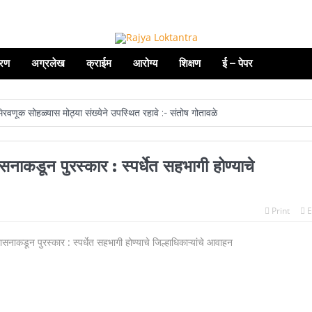
रण
अग्रलेख
क्राईम
आरोग्य
शिक्षण
ई – पेपर
 मिरवणूक सोहळ्यास मोठ्या संख्येने उपस्थित रहावे :- संतोष गोतावळे
तोष्णीवाल सीझन १३ चे महेश आयडॉल
सेलू येथील राज्यस्तरीय पत्रकार मेळाव्यास मंत्
नाकडून पुरस्कार : स्पर्धेत सहभागी होण्याचे
पत्रकारितेत कार्यक्षमता वाढवण्यासाठी आर्टिफिशियल इंटेलिजन्स (एआय) समजून घेणे आ
राच्या राजकारणातले चिरंजीवी म्हणजे आपल्या सर्वांचे लाडके डॅशिंग सुधीर भाऊ मुनगंटीवार.
Print
E
वृद्धाश्रमातील वृद्धांना सामाजिक व धार्मिक ग्रंथ दिली भेट
ड रेल्वे स्टेशनवर मशाल मोर्चा काढण्यात आला
ोग्य कार्यवाही न करता बंद केल्यास होणार कठोर कारवाई!
कार म्हणजे मानवाधिकार- जिल्हा प्रमुख न्यायाधीश महेंद्र के महाजन