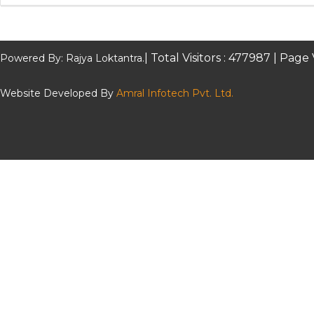
| Total Visitors :
477987
| Page 
Powered By: Rajya Loktantra.
Website Developed By
Amral Infotech Pvt. Ltd.