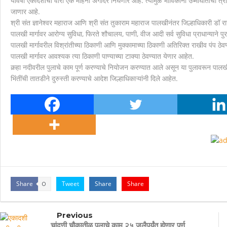
यावर्षी एकादशीची वारी एक महिना अगोदर निघणार आहे. त्यामुळे भाविकांना उष्माघाताचा त्रास
जाणार आहे.
मानवाला आदराने व सन्मानाने जगण्याचा अधिकार म्हणजे मानवाधि
श्री संत ज्ञानेश्वर महाराज आणि श्री संत तुकाराम महाराज पालखीनंतर जिल्हाधिकारी डॉ र
पालखी मार्गावर आरोग्य सुविधा, फिरते शौचालय, पाणी, वीज आदी सर्व सुविधा प्राधान्याने पु
पालखी मार्गावरील विश्रांतीच्या ठिकाणी आणि मुक्कामाच्या ठिकाणी अतिरिक्त राखीव पंप ठे
पालखी मार्गावर आवश्यक त्या ठिकाणी पाण्याच्या टाक्या ठेवण्यात येणार आहेत.
कर्‍हा नदीवरील पुलाचे काम पूर्ण करण्याचे नियोजन करण्यात आले असून या पुलावरून पाल
भिंतींची तातडीने दुरुस्ती करण्याचे आदेश जिल्हाधिकाऱ्यांनी दिले आहेत.
Share
Tweet
Share
Share
0
Previous
चांदणी चौकातीळ पुलाचे काम २५ जुलैपर्यंत होणार पूर्ण