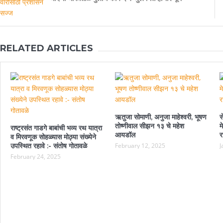
RELATED ARTICLES
ऋतुजा सोमाणी, अनुजा माहेश्वरी, भूषण
स
तोष्णीवाल सीझन १३ चे महेश
म
राष्ट्रसंत गाडगे बाबांची भव्य रथ यात्रा
आयडॉल
र
व मिरवणूक सोहळ्यास मोठ्या संख्येने
उपस्थित रहावे :- संतोष गोतावळे
February 12, 2025
J
February 24, 2025