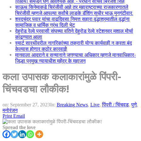
(एआय) समजून घेणे आवश्यक आहे”- प्रधान सचिव ब्रिजेश सिंह
साऊथ सिनेमाकडे चिरंजीवी आहे तर महाराष्ट्राच्या राजकारणातले
चिरंजीवी म्हणजे आपल्या सर्वांचे लाडके डॅशिंग सुधीर भाऊ मुनगंटीवार.
शरदचंद्र पवार यांचा वाढदिवसा निमत्त सहारा वृद्धाश्रमातील वृद्धांना
सामाजिक व धार्मिक ग्रंथ दिली भेट
देहुरोड रेल्वे प्रवासी संघच्या वतिने देहुरोड रेल्वे स्टेशनवर मशाल मोर्चा
काढण्यात आला
स्मार्ट सारथीवरील नागरिकांच्या तक्रारी योग्य कार्यवाही न करता बंद
केल्यास होणार कठोर कारवाई!
मानवाला आदराने व सन्मानाने जगण्याचा अधिकार म्हणजे मानवाधिकार-
जिल्हा प्रमुख न्यायाधीश महेंद्र के महाजन
कला उपासक कलाकारांमुळे पिंपरी-
चिंचवडचा लौकीक!
on:
September 27, 2023
In:
Breaking News
,
Live
,
पिंपरी / चिंचवड
,
पुणे
,
मनोरंजन
Print
Email
Spread the love