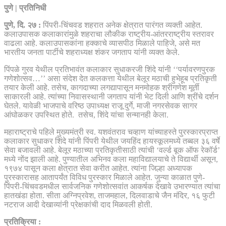
पुणे | प्रतिनिधी
पुणे, दि. २७ :
पिंपरी-चिंचवड शहरात अनेक क्षेत्रात पारंगत व्यक्ती आहेत.
कलाउपासक कलाकारांमुळे शहराचा लौकीक राष्ट्रीय-आंतरराष्ट्रीय स्तरावर
वाढला आहे. कलाउपासकांना हक्काचे व्यासपीठ मिळाले पाहिजे, असे मत
भारतीय जनता पार्टीचे शहराध्यक्ष शंकर जगताप यांनी व्यक्त केले.
पिंपळे गुरव येथील प्रतिभावंत कलाकार सुधाकरजी शिंदे यांनी ‘‘पर्यावरणपुरक
गणेशोत्सव…’’ असा संदेश देत कलकत्ता येथील बेलूर मठाची हुभेहूब प्रतिकृती
तयार केली आहे. तसेच, कागदाच्या लगद्यापासून मनमोहक श्रीगणेश मूर्ती
साकारली आहे. त्यांच्या निवासस्थानी जगताप यांनी भेट दिली आणि श्रींचे दर्शन
घेतले. यावेळी भाजपाचे वरिष्ठ उपाध्यक्ष राजू दुर्गे, माजी नगरसेवक सागर
आंघोळकर उपस्थित होते. तसेच, शिंदे यांचा सन्मानही केला.
महाराष्ट्राचे पहिले मुख्यमंत्री स्व. यशवंतराव चव्हाण यांच्याहस्ते पुरस्कारप्राप्त
कलाकार सुधाकर शिंदे यांनी पिंपरी येथील जयहिंद हायस्कूलमध्ये तब्बल ३६ वर्षे
सेवा बजावली आहे. बेलूर मठाच्या प्रतिकृतीसाठी त्यांची ‘वर्ल्ड बूक ऑफ रेकॉर्ड’
मध्ये नोंद झाली आहे. पुण्यातील अभिनव कला महाविद्यालयाचे ते विद्यार्थी असून,
१९७४ पासून कला क्षेत्रात सेवा करीत आहेत. त्यांना जिल्हा अध्यापक
पुरस्कारासह आतापर्यंत विविध पुरस्कार मिळाले आहेत. जुन्या काळात पुणे-
पिंपरी-चिंचवडमधील सार्वजनिक गणेशोत्सवांत आकर्षक देखावे उभारण्यात त्यांचा
हातखंडा होता. सीता अग्निप्रवेश, ताजमहाल, दिलवाडाचे जैन मंदिर, १६ फुटी
नटराज आदी देखाव्यांनी प्रेक्षकांची दाद मिळवली होती.
प्रतिक्रिया :