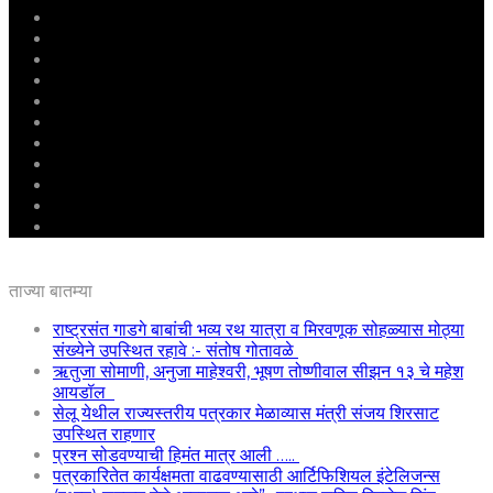
मुखपृष्ठ
राष्ट्रीय
महाराष्ट्र
पुणे
बीड
राजकारण
अग्रलेख
क्राईम
आरोग्य
शिक्षण
ई – पेपर
ताज्या बातम्या
राष्ट्रसंत गाडगे बाबांची भव्य रथ यात्रा व मिरवणूक सोहळ्यास मोठ्या
संख्येने उपस्थित रहावे :- संतोष गोतावळे
ऋतुजा सोमाणी, अनुजा माहेश्वरी, भूषण तोष्णीवाल सीझन १३ चे महेश
आयडॉल
सेलू येथील राज्यस्तरीय पत्रकार मेळाव्यास मंत्री संजय शिरसाट
उपस्थित राहणार
प्रश्न सोडवण्याची हिमंत मात्र आली …..
पत्रकारितेत कार्यक्षमता वाढवण्यासाठी आर्टिफिशियल इंटेलिजन्स