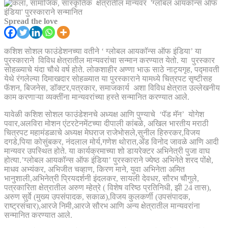
Spread the love
कशिश सोशल फाउंडेशनच्या वतीने ‘ ग्लोबल आयकॉन्स ऑफ इंडिया’ या
पुरस्काराने विविध क्षेत्रातील मान्यवरांचा सन्मान करण्यात येतो. या पुरस्कार
सोहळ्याचे यंदा चौथे वर्ष होते. लोकशाहीर अण्णा भाऊ साठे नाट्यगृह, पद्मावती
येथे रंगलेल्या दिमाखदार सोहळ्यात या पुरस्काराने यामध्ये चित्रपट सृष्टीसह
फॅशन, बिजनेस, डॉक्टर,पत्रकार, समाजकार्य अशा विविध क्षेत्रात उल्लेखनीय
काम करणाऱ्या व्यक्तींना मान्यवरांच्या हस्ते सन्मानित करण्यात आले.
यावेळी कशिश सोशल फाउंडेशनचे अध्यक्ष आणि पुण्याचे ‘पॅड मॅन’ योगेश
पवार,अलविरा मोशन एंटरटेनमेंटच्या दीपाली कांबळे, अखिल भारतीय मराठी
चित्रपट महामंडळाचे अध्यक्ष मेघराज राजेभोसले,सुनील हिरुरकर,विजय
दगडे,पिया कोसुंबकर, नंदलाल मोर्य,गणेश थोरात,ॲड विनोद जावळे आणि आदी
मान्यवर उपस्थित होते. या कार्यक्रमाच्या शो डायरेक्टर अभिनेत्री पुजा वाघ
होत्या.’ग्लोबल आयकॉन्स ऑफ इंडिया’ पुरस्काराने ज्येष्ठ अभिनेते शरद पोंक्षे,
माधव अभ्यंकर, अभिजीत चव्हाण, किरण माने, युवा अभिनेता अमित
भानुशाली,अभिनेत्री प्रियदर्शनी इंदलकर, सायली देवधर, सौरभ चौगुले,
पत्रकारिता क्षेत्रातील अरुण म्हेत्रे ( विशेष वरिष्ठ प्रतिनिधी, झी 24 तास),
अरुण सुर्वे (मुख्य उपसंपादक, सकाळ),विजय कुलकर्णी (उपसंपादक,
राष्ट्रसंचार),आरजे निमी,आरजे सौरभ आणि अन्य क्षेत्रातील मान्यवरांना
सन्मानित करण्यात आले.