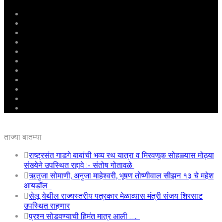
मुखपृष्ठ
राष्ट्रीय
महाराष्ट्र
पुणे
बीड
राजकारण
अग्रलेख
क्राईम
आरोग्य
शिक्षण
ई – पेपर
ताज्या बातम्या
राष्ट्रसंत गाडगे बाबांची भव्य रथ यात्रा व मिरवणूक सोहळ्यास मोठ्या
संख्येने उपस्थित रहावे :- संतोष गोतावळे
ऋतुजा सोमाणी, अनुजा माहेश्वरी, भूषण तोष्णीवाल सीझन १३ चे महेश
आयडॉल
सेलू येथील राज्यस्तरीय पत्रकार मेळाव्यास मंत्री संजय शिरसाट
उपस्थित राहणार
प्रश्न सोडवण्याची हिमंत मात्र आली …..