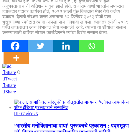
केले, यावेळी हाती तिरंगा घेण्यात आला होता, हा ह्रदयास्पर्शी सोहळा
अनुभवताना वाणी अतिशय भावुक झाले होते. राजाराम वाणी भारतीय लष्करात
हवालदार पदावर कार्यरत होते, २०१२ साली पुंछ जिल्ह्यात मेंधर येथे कर्तव्य
बजावत. देशाचे संरक्षण करत असताना १२ डिसेंबर २०१२ रोजी एका
भुसुरुंगांच्या स्फोटात त्यांना आपला पाय गमवावा लागला. त्यानंतर त्यांनी २०१९
पर्यंत लष्करातच अन्य विभागात सेवा बजावली आहे. त्यांच्या या शौर्याला सलाम
करण्यासाठी कशिश सोशल फाउंडेशनने त्यांचा विशेष सन्मान केला.
0
Share
Tweet
Share
Share
Previous
‘भारतीय मनोविज्ञानाचा पाया’ पुस्तकाचे प्रकाशन : पद्मभूषण