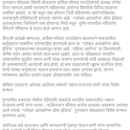
पुरस्कार सोहळ्या विषयी बोलताना कशिश सोशल फाउंडेशनचे अध्यक्ष योगेश
पवार म्हणाले,आम्ही सातत्याने महिलांच्या आरोग्या विषयीचे विविध उपक्रम
राबवित असतो. या शो मधून जमा होणारा निधी महिलांच्या आरोग्यविषयक
जनजागृती मोहिमेसाठी वापरला जाणार आहे. ‘ग्लोबल आयकॉन्स ऑफ इंडिया’
पुरस्काराच्या निमित्ताने जमा होणाऱ्या निधी मधून दुर्गम भागातील महिलांना
सॅनेटरी नॅप्किन्स चे वाटप केले जाणार आहे.
दीपाली कांबळे म्हणाल्या, कशिश सोशल फाउंडेशन सातत्याने समाजातील
कर्तुत्ववान व्यक्तींना प्रोत्साहित करण्याचे काम या ‘ग्लोबल आयकॉन्स ऑफ
इंडिया’ पुरस्काराच्या माध्यमातून करत आहे. ‘महिला आरोग्य’ या विषयांवरही
योगेश पवार अत्यंत चांगले काम करत आहेत. आज या सोहळ्यात भारतीय
लष्करातील शूरवीर जवान वाणी यांचा सन्मान करण्याची संधी आम्हाला मिळाली
ही आमच्यासाठी आनंदाची बाब होती, तो क्षण माझ्यासाठी खूपच भावनिक होता,
वाणी यांच्या कर्तुत्वाला सलाम करताना मला अश्रु अनावर झाले, कारण
त्यांच्यावर आलेला प्रसंग माझ्या डोळ्यासमोर उभा राहिला.
सीमेवर लढताना अपंगत्व आलेल्या लष्करी जवान राजाराम वाणी यांचा विशेष
सन्मान
पुण्यातील हडपसर येथील रहिवासी असलेले भारतीय लष्करातील जवान
राजाराम वाणी यांना भारत – पाकिस्तान सीमेवर कर्तव्य बजावत असताना अपंगत्व
आले त्यांचा ‘ग्लोबल आयकॉन्स ऑफ इंडिया’ पुरस्कार सोहळ्यात विशेष सन्मान
करण्यात आला.
उपस्थित सर्व कलाकार आणि मान्यवरांनी एकत्र येऊन वाणी यांना सन्मानित