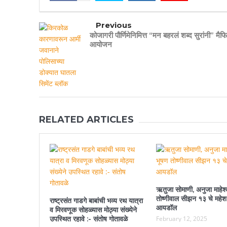
Previous
कोजागरी पौर्णिमेनिमित्त “मन बहरलं शब्द सुरांनी” मैफ
आयोजन
RELATED ARTICLES
ऋतुजा सोमाणी, अनुजा माहेश्
तोष्णीवाल सीझन १३ चे महेश
राष्ट्रसंत गाडगे बाबांची भव्य रथ यात्रा
आयडॉल
व मिरवणूक सोहळ्यास मोठ्या संख्येने
उपस्थित रहावे :- संतोष गोतावळे
February 12, 2025