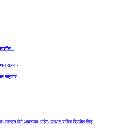
ेश आयडॉल
थित राहणार