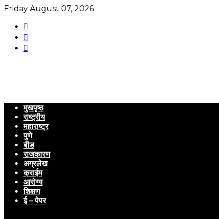
Friday August 07, 2026
मुखपृष्ठ
राष्ट्रीय
महाराष्ट्र
पुणे
बीड
राजकारण
अग्रलेख
क्राईम
आरोग्य
शिक्षण
ई – पेपर
Menu