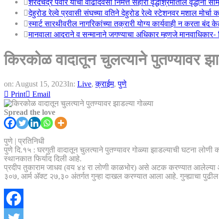
शरदचंद्र पवार यांचा वाढदिवसा निमत्त सहारा वृद्धाश्रमातील वृद्धांना सा
देहुरोड रेल्वे प्रवासी संघच्या वतिने देहुरोड रेल्वे स्टेशनवर मशाल मोर्च
स्मार्ट सारथीवरील नागरिकांच्या तक्रारी योग्य कार्यवाही न करता बंद 
मानवाला आदराने व सन्मानाने जगण्याचा अधिकार म्हणजे मानवाधिकार- जिल
किरकोळ वादातून चुलत्याने पुतण्यावर झा
on:
August 15, 2023
In:
Live
,
क्राईम
,
पुणे
Print
Email
Spread the love
पुणे | प्रतिनिधी
पुणे दि.१५ : घरगुती वादातून चुलत्याने पुतण्यावर गोळ्या झाडल्याची घटना 
स्थानकात फिर्याद दिली आहे.
प्रदीप तुकाराम जाधव (वय ४४ रा लोणी काळभोर) असे अटक करण्यात आलेल्या आर
३०७, आर्म अ‍ॅक्ट २७,३० अंतर्गत गुन्हा दाखल करण्यात आला आहे. गुन्ह्याचा प