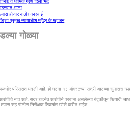
माजिक व धार्मिक ग्रंथ दिली भेट
ा काढण्यात आला
केल्यास होणार कठोर कारवाई!
्हा प्रमुख न्यायाधीश महेंद्र के महाजन
डल्या गोळ्या
लोणी काळभोर परिसरात घडली आहे. ही घटना १३ ऑगस्टच्या रात्री आठच्या सुमारा
ोपीचे नाव आहे. सदर घटनेत आरोपीने परवाना असलेल्या बंदुकीतून फिर्यादी जाध
ुढील तपास सह पोलीस निरीक्षक शिवशांत खोसे करीत आहेत.