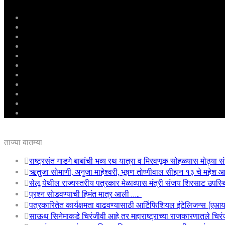
मुखपृष्ठ
राष्ट्रीय
महाराष्ट्र
पुणे
बीड
राजकारण
अग्रलेख
क्राईम
आरोग्य
शिक्षण
ई – पेपर
ताज्या बातम्या
राष्ट्रसंत गाडगे बाबांची भव्य रथ यात्रा व मिरवणूक सोहळ्यास मोठ्या सं
ऋतुजा सोमाणी, अनुजा माहेश्वरी, भूषण तोष्णीवाल सीझन १३ चे महे
सेलू येथील राज्यस्तरीय पत्रकार मेळाव्यास मंत्री संजय शिरसाट उपस्
प्रश्न सोडवण्याची हिमंत मात्र आली …..
पत्रकारितेत कार्यक्षमता वाढवण्यासाठी आर्टिफिशियल इंटेलिजन्स (एआ
साऊथ सिनेमाकडे चिरंजीवी आहे तर महाराष्ट्राच्या राजकारणातले चिरंजी