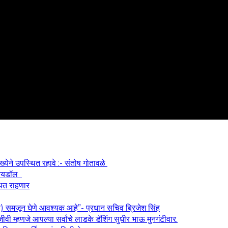
ख्येने उपस्थित रहावे :- संतोष गोतावळे
श आयडॉल
थित राहणार
य) समजून घेणे आवश्यक आहे”- प्रधान सचिव ब्रिजेश सिंह
वी म्हणजे आपल्या सर्वांचे लाडके डॅशिंग सुधीर भाऊ मुनगंटीवार.