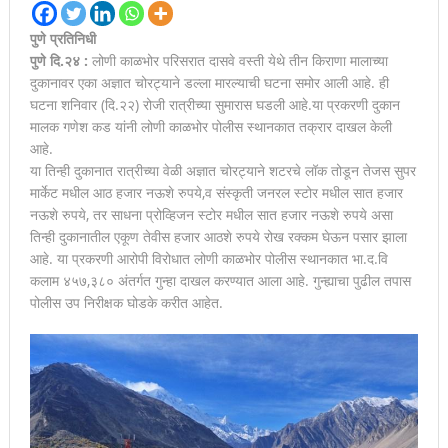
पुणे प्रतिनिधी
पुणे दि.२४ :
लोणी काळभोर परिसरात दासवे वस्ती येथे तीन किराणा मालाच्या
दुकानावर एका अज्ञात चोरट्याने डल्ला मारल्याची घटना समोर आली आहे. ही
घटना शनिवार (दि.२२) रोजी रात्रीच्या सुमारास घडली आहे.या प्रकरणी दुकान
मालक गणेश कड यांनी लोणी काळभोर पोलीस स्थानकात तक्रार दाखल केली
आहे.
या तिन्ही दुकानात रात्रीच्या वेळी अज्ञात चोरट्याने शटरचे लॉक तोडून तेजस सुपर
मार्केट मधील आठ हजार नऊशे रुपये,व संस्कृती जनरल स्टोर मधील सात हजार
नऊशे रुपये, तर साधना प्रोव्हिजन स्टोर मधील सात हजार नऊशे रुपये असा
तिन्ही दुकानातील एकूण तेवीस हजार आठशे रुपये रोख रक्कम घेऊन पसार झाला
आहे. या प्रकरणी आरोपी विरोधात लोणी काळभोर पोलीस स्थानकात भा.द.वि
कलाम ४५७,३८० अंतर्गत गुन्हा दाखल करण्यात आला आहे. गुन्ह्याचा पुढील तपास
पोलीस उप निरीक्षक घोडके करीत आहेत.