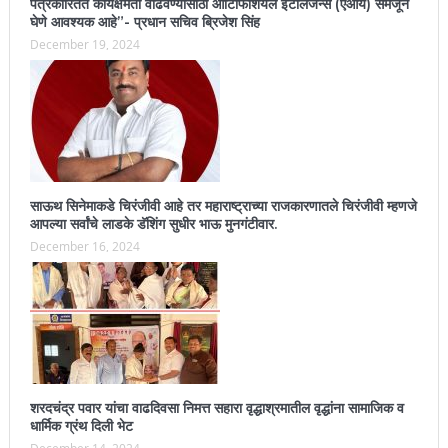
पत्रकारितेत कार्यक्षमता वाढवण्यासाठी आर्टिफिशियल इंटेलिजन्स (एआय) समजून
घेणे आवश्यक आहे”- प्रधान सचिव ब्रिजेश सिंह
December 19, 2024
साऊथ सिनेमाकडे चिरंजीवी आहे तर महाराष्ट्राच्या राजकारणातले चिरंजीवी म्हणजे
आपल्या सर्वांचे लाडके डॅशिंग सुधीर भाऊ मुनगंटीवार.
December 16, 2024
शरदचंद्र पवार यांचा वाढदिवसा निमत्त सहारा वृद्धाश्रमातील वृद्धांना सामाजिक व
धार्मिक ग्रंथ दिली भेट