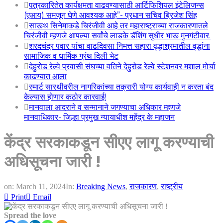
पत्रकारितेत कार्यक्षमता वाढवण्यासाठी आर्टिफिशियल इंटेलिजन्स
(एआय) समजून घेणे आवश्यक आहे”- प्रधान सचिव ब्रिजेश सिंह
साऊथ सिनेमाकडे चिरंजीवी आहे तर महाराष्ट्राच्या राजकारणातले
चिरंजीवी म्हणजे आपल्या सर्वांचे लाडके डॅशिंग सुधीर भाऊ मुनगंटीवार.
शरदचंद्र पवार यांचा वाढदिवसा निमत्त सहारा वृद्धाश्रमातील वृद्धांना
सामाजिक व धार्मिक ग्रंथ दिली भेट
देहुरोड रेल्वे प्रवासी संघच्या वतिने देहुरोड रेल्वे स्टेशनवर मशाल मोर्चा
काढण्यात आला
स्मार्ट सारथीवरील नागरिकांच्या तक्रारी योग्य कार्यवाही न करता बंद
केल्यास होणार कठोर कारवाई!
मानवाला आदराने व सन्मानाने जगण्याचा अधिकार म्हणजे
मानवाधिकार- जिल्हा प्रमुख न्यायाधीश महेंद्र के महाजन
केंद्र सरकाकडून सीएए लागू करण्याची
अधिसूचना जारी !
on:
March 11, 2024
In:
Breaking News
,
राजकारण
,
राष्ट्रीय
Print
Email
Spread the love