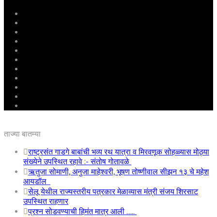
मुखपृष्ठ
राष्ट्रीय
महाराष्ट्र
पुणे
बीड
राजकारण
अग्रलेख
क्राईम
आरोग्य
शिक्षण
ई – पेपर
ताज्या बातम्या
राष्ट्रसंत गाडगे बाबांची भव्य रथ यात्रा व मिरवणूक सोहळ्यास मोठ्या
संख्येने उपस्थित रहावे :- संतोष गोतावळे
ऋतुजा सोमाणी, अनुजा माहेश्वरी, भूषण तोष्णीवाल सीझन १३ चे महेश
आयडॉल
सेलू येथील राज्यस्तरीय पत्रकार मेळाव्यास मंत्री संजय शिरसाट
उपस्थित राहणार
प्रश्न सोडवण्याची हिमंत मात्र आली …..