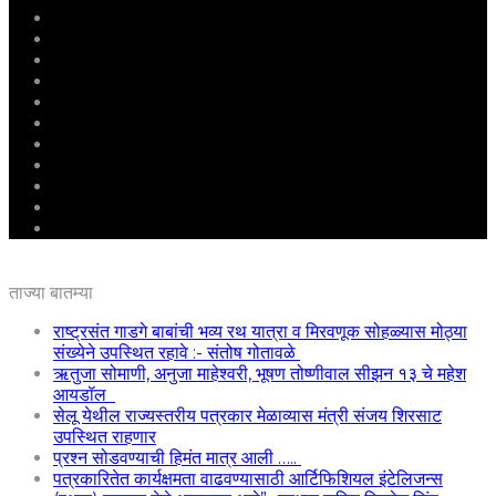
मुखपृष्ठ
राष्ट्रीय
महाराष्ट्र
पुणे
बीड
राजकारण
अग्रलेख
क्राईम
आरोग्य
शिक्षण
ई – पेपर
ताज्या बातम्या
राष्ट्रसंत गाडगे बाबांची भव्य रथ यात्रा व मिरवणूक सोहळ्यास मोठ्या
संख्येने उपस्थित रहावे :- संतोष गोतावळे
ऋतुजा सोमाणी, अनुजा माहेश्वरी, भूषण तोष्णीवाल सीझन १३ चे महेश
आयडॉल
सेलू येथील राज्यस्तरीय पत्रकार मेळाव्यास मंत्री संजय शिरसाट
उपस्थित राहणार
प्रश्न सोडवण्याची हिमंत मात्र आली …..
पत्रकारितेत कार्यक्षमता वाढवण्यासाठी आर्टिफिशियल इंटेलिजन्स