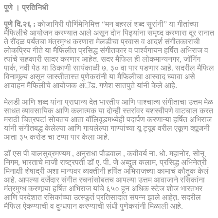
पुणे । प्रतिनिधी
पुणे दि.२६ :
कोजागिरी पौर्णिमेनिमित्त “मन बहरलं शब्द सुरांनी” या गीतांच्या
मैफिलीचे आयोजन करण्यात आले असून दोन पिढ्यांना समृध्द करणारा दूर रानात
ते रौंदळ पर्यंतचा मंत्रमुग्ध करणारा मेलडीचा प्रवास व आदर्श संगीतकाराची
लोकप्रिय गीते या मैफिलीत प्रसिद्ध संगीतकार व पार्श्वगायन हर्षित अभिराज व
त्यांचे सहकारी सादर करणार आहेत. सदर मैफिल ही लोकमान्यनगर, जॉगिंग
पार्क, नवी पेठ या ठिकाणी सायंकाळी ७. ३० वा पार पडणार आहे. सदरील मैफिल
विनामूल्य असून जास्तीतास्त पुणेकरांनी या मैफिलीचा आस्वाद घ्यावा असे
आवाहन मैफिलीचे आयोजक अॅड. गणेश सातपुते यांनी केले आहे.
मेलडी आणि शब्द यांना प्राधान्य देत भारतीय आणि पाश्चात्य संगीताचा उत्तम मेळ
साधत व्यावसायिक आणि कलात्मक या दोन्ही स्तरांवर यशस्वीपणे वाटचाल करत
मराठी चित्रपटां सोबतच आता बॉलिवूडमध्येही पदार्पण करणाऱ्या हर्षित अभिराज
यांनी संगीतबद्ध केलेल्या आणि गायलेल्या गाण्यांच्या यू ट्यूब वरील एकूण व्ह्यूजनी
आता ३५ करोड चा टप्पा पार केला आहे.
डॉ एस पी बालसुब्रमण्यम , अनुराधा पौडवाल , कवीवर्य ना. धो. महानोर, सोनू
निगम, भारताचे माजी राष्ट्रपती डॉ ए. पी. जे अब्दुल कलाम, प्रसिद्ध अभिनेत्री
मिनाक्षी शेषाद्री अशा मान्यवर व्यक्तीनी हर्षित अभिराजच्या कामाचं कौतुक केलं
आहे. आपल्या दर्जेदार संगीत रचनांसोबतच आपल्या उत्तम आवाजाने रसिकांना
मंत्रमुग्ध करणार्‍या हर्षित अभिराज यांचे ६५० हून अधिक स्टेज शोज भारतभर
आणि परदेशात रसिकांच्या उत्स्फूर्त प्रतिसादात संपन्न झाले आहेत़. सदरील
मैफिल ऐकण्याची व दुग्धपान करण्याची संधी पुणेकरांनी मिळाली आहे.