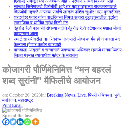
(एआय) समजून घेणे आवश्यक आहे”- प्रधान सचिव ब्रिजेश सिंह
साऊथ सिनेमाकडे चिरंजीवी आहे तर महाराष्ट्राच्या राजकारणातले
चिरंजीवी म्हणजे आपल्या सर्वांचे लाडके डॅशिंग सुधीर भाऊ मुनगंटीवार.
शरदचंद्र पवार यांचा वाढदिवसा निमत्त सहारा वृद्धाश्रमातील वृद्धांना
सामाजिक व धार्मिक ग्रंथ दिली भेट
देहुरोड रेल्वे प्रवासी संघच्या वतिने देहुरोड रेल्वे स्टेशनवर मशाल मोर्चा
काढण्यात आला
स्मार्ट सारथीवरील नागरिकांच्या तक्रारी योग्य कार्यवाही न करता बंद
केल्यास होणार कठोर कारवाई!
मानवाला आदराने व सन्मानाने जगण्याचा अधिकार म्हणजे मानवाधिकार-
जिल्हा प्रमुख न्यायाधीश महेंद्र के महाजन
कोजागरी पौर्णिमेनिमित्त “मन बहरलं
शब्द सुरांनी” मैफिलीचे आयोजन
on:
October 26, 2023
In:
Breaking News
,
Live
,
पिंपरी / चिंचवड
,
पुणे
,
मनोरंजन
,
महाराष्ट्र
Print
Email
Spread the love