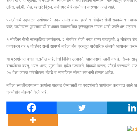
राज्य खादी व ग्रामोद्योग मंडळाच्या सहकार्याने वंचित विकास संस्थेच्या माध्यमातून ‘आपली द
लॉन्स, डी.पी. रोड, म्हात्रे ब्रिज, कर्वेनगर येथे आयोजन करण्यात आले आहे.
मानवाला आदराने व सन्मानाने जगण्याचा अधिकार म्हणजे मानवाधि
प्रदर्शनाचे उद्घाटन उद्योगमंत्री उदय सामंत यांच्या हस्ते १ नोव्हेंबर रोजी सकाळी ११ वाजत
साठे, उद्योगरत्न पुरस्कारार्थी बांधकाम व्यावसायिक कृष्णकुमार गोयल आदी उपस्थित राहणा
१ नोव्हेंबर रोजी सांस्कृतिक कार्यक्रम, २ नोव्हेंबर रोजी भरड धान्य पाककृती, ३ नोव्हेंबर रोज
कार्यक्रम तर ५ नोव्हेंबर रोजी सामर्थ्य महिला मंच प्रस्तुत पारंपारिक खेळाचे आयोजन करण
या प्रदर्शनात बचत गटातील महिलांची विविध उत्पादने, खाद्यपदार्थ, खादी कपडे, सिल्क सा
बनवलेल्या वस्तू, भरड धान्य, सुका मेवा, हर्बल उत्पादने, दिवाळी फराळ, सौंदर्य प्रसाधने, र
२० पेक्षा जास्त गणेशोत्सव मंडळे व सामाजिक संस्था सहभागी होणार आहेत.
महिला सबलीकरणाच्या कार्याला पाठबळ देण्यासाठी या प्रदर्शनाचे आयोजन करण्यात आले अ
ग्रामोद्योग मंडळाने केले आहे.