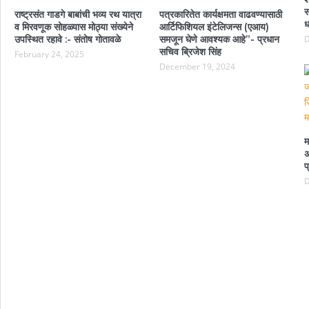
स
राष्ट्रसंत गाडगे बाबांची भव्य रथ यात्रा
पत्रकारितेत कार्यक्षमता वाढवण्यासाठी
ध
व मिरवणूक सोहळ्यास मोठ्या संख्येने
आर्टिफिशियल इंटेलिजन्स (एआय)
उपस्थित रहावे :- संतोष गोतावळे
समजून घेणे आवश्यक आहे”- प्रधान
D
सचिव ब्रिजेश सिंह
February 24, 2025
December 19, 2024
म
अ
प
D