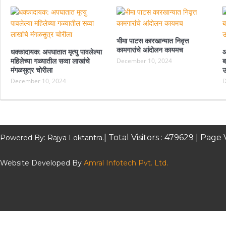
भीमा पाटस कारखान्यात निवृत्त
कामगारांचे आंदोलन कायमच
धक्कादायक: अपघातात मृत्यु पावलेल्या
आ
महिलेच्या गळ्यातील सव्वा लाखांचे
December 10, 2024
ब
मंगळसुत्र चोरीला
उ
December 10, 2024
D
| Total Visitors :
479629
| Page 
Powered By: Rajya Loktantra.
Website Developed By
Amral Infotech Pvt. Ltd.