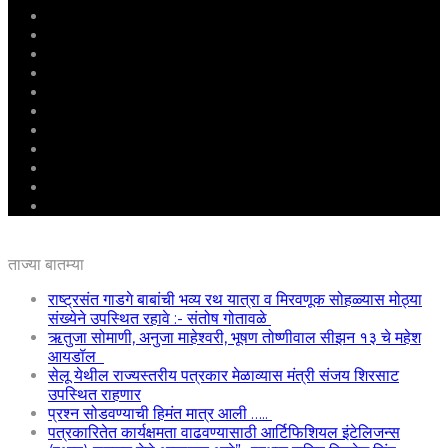
मुखपृष्ठ
राष्ट्रीय
महाराष्ट्र
पुणे
बीड
राजकारण
अग्रलेख
क्राईम
आरोग्य
शिक्षण
ई – पेपर
ताज्या बातम्या
राष्ट्रसंत गाडगे बाबांची भव्य रथ यात्रा व मिरवणूक सोहळ्यास मोठ्या
संख्येने उपस्थित रहावे :- संतोष गोतावळे
ऋतुजा सोमाणी, अनुजा माहेश्वरी, भूषण तोष्णीवाल सीझन १३ चे महेश
आयडॉल
सेलू येथील राज्यस्तरीय पत्रकार मेळाव्यास मंत्री संजय शिरसाट
उपस्थित राहणार
प्रश्न सोडवण्याची हिमंत मात्र आली …..
पत्रकारितेत कार्यक्षमता वाढवण्यासाठी आर्टिफिशियल इंटेलिजन्स