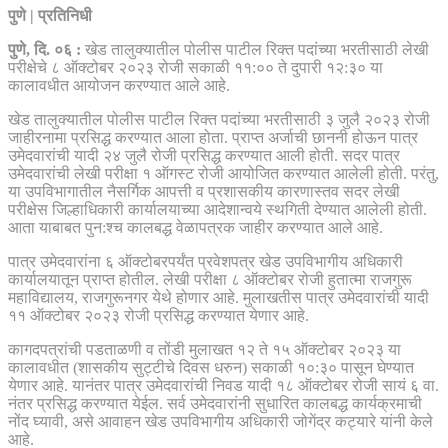
पुणे | प्रतिनिधी
पुणे, दि. ०६ :
खेड तालुक्यातील पोलीस पाटील रिक्त पदांच्या भरतीसाठी लेखी
परीक्षेचे ८ ऑक्टोबर २०२३ रोजी सकाळी ११:०० ते दुपारी १२:३० या
कालावधीत आयोजन करण्यात आले आहे.
खेड तालुक्यातील पोलीस पाटील रिक्त पदांच्या भरतीसाठी ३ जुलै २०२३ रोजी
जाहीरनामा प्रसिद्ध करण्यात आला होता. प्राप्त अर्जाची छाननी होऊन पात्र
उमेदवारांची यादी २४ जुलै रोजी प्रसिद्ध करण्यात आली होती. सदर पात्र
उमेदवारांची लेखी परीक्षा १ ऑगस्ट रोजी आयोजित करण्यात आलेली होती. परंतु,
या उपविभागातील नैसर्गिक आपत्ती व प्रशासकीय कारणास्तव सदर लेखी
परीक्षेस जिल्हाधिकारी कार्यालयाच्या आदेशान्वये स्थगिती देण्यात आलेली होती.
आता याबाबत पुन:श्च कालबद्ध वेळापत्रक जाहीर करण्यात आले आहे.
पात्र उमेदवारांना ६ ऑक्टोबरपर्यंत प्रवेशपत्र खेड उपविभागीय अधिकारी
कार्यालयातून प्राप्त होतील. लेखी परीक्षा ८ ऑक्टोबर रोजी हुतात्मा राजगुरू
महाविद्यालय, राजगुरूनगर येथे होणार आहे. मुलाखतीस पात्र उमेदवारांची यादी
११ ऑक्टोबर २०२३ रोजी प्रसिद्ध करण्यात येणार आहे.
कागदपत्रांची पडताळणी व तोंडी मुलाखत १२ ते १५ ऑक्टोबर २०२३ या
कालावधीत (शासकीय सुट्टीचे दिवस धरुन) सकाळी १०:३० पासून घेण्यात
येणार आहे. यानंतर पात्र उमेदवारांची निवड यादी १८ ऑक्टोबर रोजी सायं ६ वा.
नंतर प्रसिद्ध करण्यात येईल. सर्व उमेदवारांनी सुधारित कालबद्ध कार्यक्रमाची
नोंद घ्यावी, असे आवाहन खेड उपविभागीय अधिकारी जोगेंद्र कट्यारे यांनी केले
आहे.