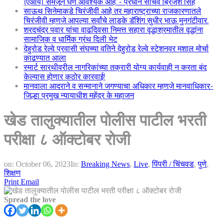
(एआय) समजून घेणे आवश्यक आहे”- प्रधान सचिव ब्रिजेश सिंह
साऊथ सिनेमाकडे चिरंजीवी आहे तर महाराष्ट्राच्या राजकारणातले
चिरंजीवी म्हणजे आपल्या सर्वांचे लाडके डॅशिंग सुधीर भाऊ मुनगंटीवार.
शरदचंद्र पवार यांचा वाढदिवसा निमत्त सहारा वृद्धाश्रमातील वृद्धांना
सामाजिक व धार्मिक ग्रंथ दिली भेट
देहुरोड रेल्वे प्रवासी संघच्या वतिने देहुरोड रेल्वे स्टेशनवर मशाल मोर्चा
काढण्यात आला
स्मार्ट सारथीवरील नागरिकांच्या तक्रारी योग्य कार्यवाही न करता बंद
केल्यास होणार कठोर कारवाई!
मानवाला आदराने व सन्मानाने जगण्याचा अधिकार म्हणजे मानवाधिकार-
जिल्हा प्रमुख न्यायाधीश महेंद्र के महाजन
खेड तालुक्यातील पोलीस पाटील भरती
परीक्षा ८ ऑक्टोबर रोजी
on:
October 06, 2023
In:
Breaking News
,
Live
,
पिंपरी / चिंचवड
,
पुणे
,
शिक्षण
Print
Email
Spread the love