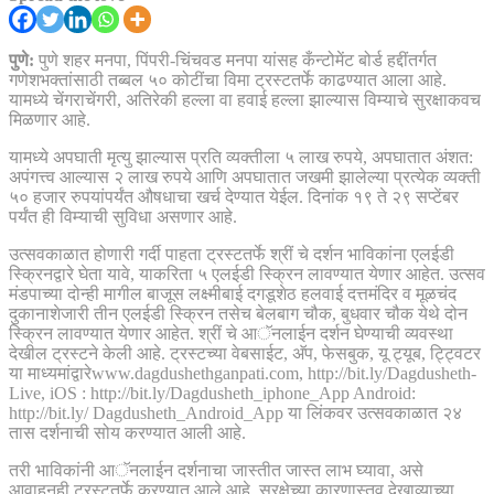
पुणे:
पुणे शहर मनपा, पिंपरी-चिंचवड मनपा यांसह कँन्टोमेंट बोर्ड हद्दींतर्गत
गणेशभक्तांसाठी तब्बल ५० कोटींचा विमा ट्रस्टतर्फे काढण्यात आला आहे.
यामध्ये चेंगराचेंगरी, अतिरेकी हल्ला वा हवाई हल्ला झाल्यास विम्याचे सुरक्षाकवच
मिळणार आहे.
यामध्ये अपघाती मृत्यु झाल्यास प्रति व्यक्तीला ५ लाख रुपये, अपघातात अंशत:
अपंगत्त्व आल्यास २ लाख रुपये आणि अपघातात जखमी झालेल्या प्रत्येक व्यक्ती
५० हजार रुपयांपर्यंत औषधाचा खर्च देण्यात येईल. दिनांक १९ ते २९ सप्टेंबर
पर्यंत ही विम्याची सुविधा असणार आहे.
उत्सवकाळात होणारी गर्दी पाहता ट्रस्टतर्फे श्रीं चे दर्शन भाविकांना एलईडी
स्क्रिनद्वारे घेता यावे, याकरिता ५ एलईडी स्क्रिन लावण्यात येणार आहेत. उत्सव
मंडपाच्या दोन्ही मागील बाजूस लक्ष्मीबाई दगडूशेठ हलवाई दत्तमंदिर व मूळचंद
दुकानाशेजारी तीन एलईडी स्क्रिन तसेच बेलबाग चौक, बुधवार चौक येथे दोन
स्क्रिन लावण्यात येणार आहेत. श्रीं चे आॅनलाईन दर्शन घेण्याची व्यवस्था
देखील ट्रस्टने केली आहे. ट्रस्टच्या वेबसाईट, अ‍ॅप, फेसबुक, यू ट्यूब, ट्ट्विटर
या माध्यमांद्वारेwww.dagdushethganpati.com, http://bit.ly/Dagdusheth-
Live, iOS : http://bit.ly/Dagdusheth_iphone_App Android:
http://bit.ly/ Dagdusheth_Android_App या लिंकवर उत्सवकाळात २४
तास दर्शनाची सोय करण्यात आली आहे.
तरी भाविकांनी आॅनलाईन दर्शनाचा जास्तीत जास्त लाभ घ्यावा, असे
आवाहनही ट्रस्टतर्फे करण्यात आले आहे. सुरक्षेच्या कारणास्तव देखाव्याच्या