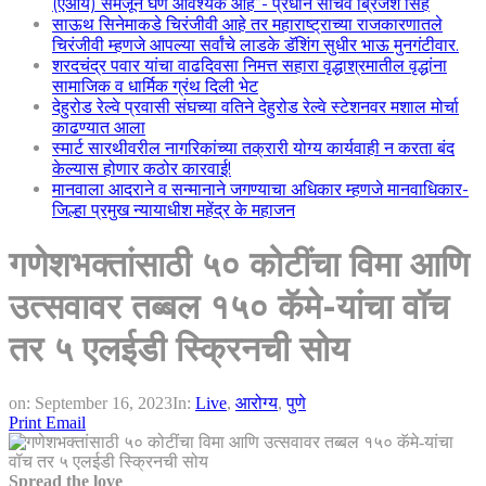
(एआय) समजून घेणे आवश्यक आहे”- प्रधान सचिव ब्रिजेश सिंह
साऊथ सिनेमाकडे चिरंजीवी आहे तर महाराष्ट्राच्या राजकारणातले
चिरंजीवी म्हणजे आपल्या सर्वांचे लाडके डॅशिंग सुधीर भाऊ मुनगंटीवार.
शरदचंद्र पवार यांचा वाढदिवसा निमत्त सहारा वृद्धाश्रमातील वृद्धांना
सामाजिक व धार्मिक ग्रंथ दिली भेट
देहुरोड रेल्वे प्रवासी संघच्या वतिने देहुरोड रेल्वे स्टेशनवर मशाल मोर्चा
काढण्यात आला
स्मार्ट सारथीवरील नागरिकांच्या तक्रारी योग्य कार्यवाही न करता बंद
केल्यास होणार कठोर कारवाई!
मानवाला आदराने व सन्मानाने जगण्याचा अधिकार म्हणजे मानवाधिकार-
जिल्हा प्रमुख न्यायाधीश महेंद्र के महाजन
गणेशभक्तांसाठी ५० कोटींचा विमा आणि
उत्सवावर तब्बल १५० कॅमे-यांचा वॉच
तर ५ एलईडी स्क्रिनची सोय
on:
September 16, 2023
In:
Live
,
आरोग्य
,
पुणे
Print
Email
Spread the love