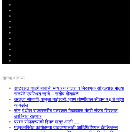
मुखपृष्ठ
राष्ट्रीय
महाराष्ट्र
पुणे
बीड
राजकारण
अग्रलेख
क्राईम
आरोग्य
शिक्षण
ई – पेपर
ताज्या बातम्या
राष्ट्रसंत गाडगे बाबांची भव्य रथ यात्रा व मिरवणूक सोहळ्यास मोठ्या
संख्येने उपस्थित रहावे :- संतोष गोतावळे
ऋतुजा सोमाणी, अनुजा माहेश्वरी, भूषण तोष्णीवाल सीझन १३ चे महेश
आयडॉल
सेलू येथील राज्यस्तरीय पत्रकार मेळाव्यास मंत्री संजय शिरसाट
उपस्थित राहणार
प्रश्न सोडवण्याची हिमंत मात्र आली …..
पत्रकारितेत कार्यक्षमता वाढवण्यासाठी आर्टिफिशियल इंटेलिजन्स