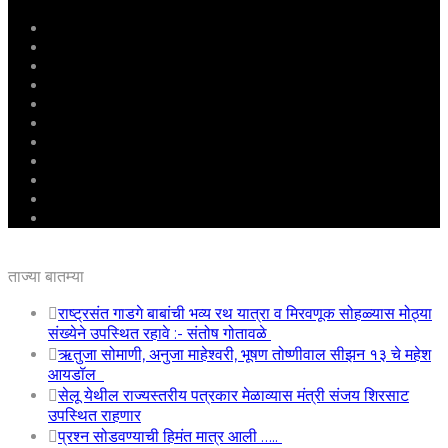
मुखपृष्ठ
राष्ट्रीय
महाराष्ट्र
पुणे
बीड
राजकारण
अग्रलेख
क्राईम
आरोग्य
शिक्षण
ई – पेपर
ताज्या बातम्या
राष्ट्रसंत गाडगे बाबांची भव्य रथ यात्रा व मिरवणूक सोहळ्यास मोठ्या
संख्येने उपस्थित रहावे :- संतोष गोतावळे
ऋतुजा सोमाणी, अनुजा माहेश्वरी, भूषण तोष्णीवाल सीझन १३ चे महेश
आयडॉल
सेलू येथील राज्यस्तरीय पत्रकार मेळाव्यास मंत्री संजय शिरसाट
उपस्थित राहणार
प्रश्न सोडवण्याची हिमंत मात्र आली …..