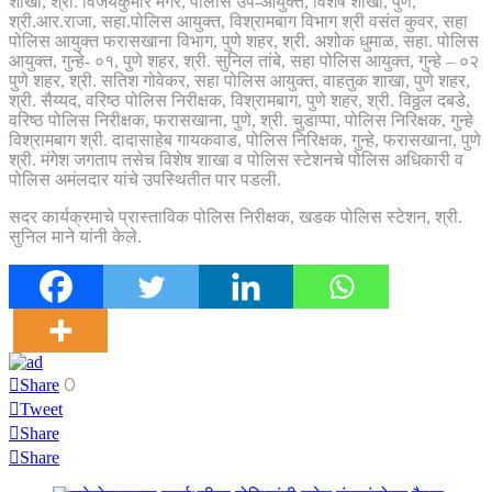
शाखा, श्री. विजयकुमार मगर, पोलीस उप-आयुक्त, विशेष शाखा, पुणे,
श्री.आर.राजा, सहा.पोलिस आयुक्त, विश्रामबाग विभाग श्री वसंत कुवर, सहा
पोलिस आयुक्त फरासखाना विभाग, पुणे शहर, श्री. अशोक धुमाळ, सहा. पोलिस
आयुक्त, गुन्हे- ०१, पुणे शहर, श्री. सुनिल तांबे, सहा पोलिस आयुक्त, गुन्हे – ०२
पुणे शहर, श्री. सतिश गोवेकर, सहा पोलिस आयुक्त, वाहतुक शाखा, पुणे शहर,
श्री. सैय्यद, वरिष्ठ पोलिस निरीक्षक, विश्रामबाग, पुणे शहर, श्री. विठ्ठल दबडे,
वरिष्ठ पोलिस निरीक्षक, फरासखाना, पुणे, श्री. चुडाप्पा, पोलिस निरिक्षक, गुन्हे
विश्रामबाग श्री. दादासाहेब गायकवाड, पोलिस निरिक्षक, गुन्हे, फरासखाना, पुणे
श्री. मंगेश जगताप तसेच विशेष शाखा व पोलिस स्टेशनचे पोलिस अधिकारी व
पोलिस अमंलदार यांचे उपस्थितीत पार पडली.
सदर कार्यक्रमाचे प्रास्ताविक पोलिस निरीक्षक, खडक पोलिस स्टेशन, श्री.
सुनिल माने यांनी केले.
0
Share
Tweet
Share
Share