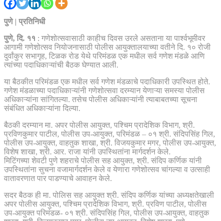
पुणे | प्रतिनिधी
पुणे, दि. ११
: गणेशोत्सवासाठी काहीच दिवस उरले असताना या पार्श्वभूमीवर
आगामी गणेशोत्सव नियोजनासाठी पोलीस आयुक्तालयाच्या वतीने दि. १० रोजी
दुर्वांकुर सभागृह, टिळक रोड येथे परिमंडळ एक मधील सर्व गणेश मंडळे आणि
त्यांच्या पदाधिकाऱ्यांची बैठक घेण्यात आली.
या बैठकीत परिमंडळ एक मधील सर्व गणेश मंडळाचे पदाधिकारी उपस्थित होते.
गणेश मंडळाच्या पदाधिकाऱ्यांनी गणेशोत्सवा दरम्यान येणाऱ्या समस्या पोलीस
अधिकाऱ्यांना सांगितल्या. तसेच पोलीस अधिकाऱ्यांनी त्याबाबतच्या सूचना
संबंधित अधिकाऱ्यांना दिल्या.
बैठकी दरम्यान मा. अपर पोलीस आयुक्त, पश्चिम प्रादेशिक विभाग, श्री.
प्रविणकुमार पाटील, पोलीस उप-आयुक्त, परिमंडळ – ०१ श्री. संदिपसिंह गिल,
पोलीस उप-आयुक्त, वाहतुक शाखा, श्री. विजयकुमार मगर, पोलीस उप-आयुक्त,
विशेष शाखा, श्री. आर. राजा यांनी उपस्थितांना मार्गदर्शन केले.
मिटिंगच्या शेवटी पुणे शहराचे पोलीस सह आयुक्त, श्री. संदिप कर्णिक यांनी
उपस्थितांना सुचना वजामार्गदर्शन केले व येणारा गणेशोत्सव चांगल्या व उत्साही
वातावरणात पार पाडण्याचे आवाहन केले.
सदर बैठक ही मा. पोलिस सह आयुक्त श्री. संदिप कर्णिक यांच्या अध्यक्षतेखाली
अपर पोलीस आयुक्त, पश्चिम प्रादेशिक विभाग, श्री. प्रविण पाटील, पोलीस
उप-आयुक्त परिमंडळ- ०१ श्री. संदिपसिंह गिल, पोलीस उप-आयुक्त, वाहतुक