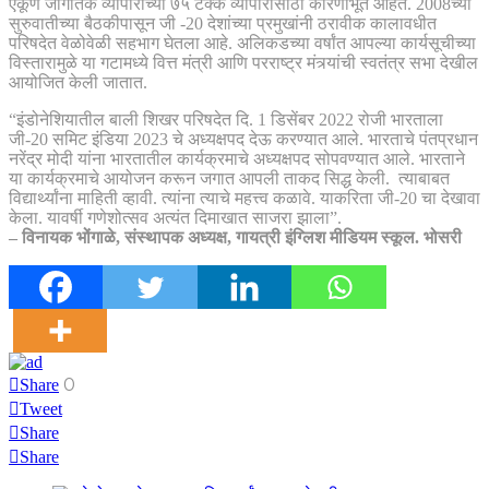
एकूण जागतिक व्यापाराच्या ७५ टक्के व्यापारासाठी कारणीभूत आहेत. 2008च्या
सुरुवातीच्या बैठकीपासून जी -20 देशांच्या प्रमुखांनी ठरावीक कालावधीत
परिषदेत वेळोवेळी सहभाग घेतला आहे. अलिकडच्या वर्षांत आपल्या कार्यसूचीच्या
विस्तारामुळे या गटामध्ये वित्त मंत्री आणि परराष्ट्र मंत्र्यांची स्वतंत्र सभा देखील
आयोजित केली जातात.
“इंडोनेशियातील बाली शिखर परिषदेत दि. 1 डिसेंबर 2022 रोजी भारताला
जी-20 समिट इंडिया 2023 चे अध्यक्षपद देऊ करण्यात आले. भारताचे पंतप्रधान
नरेंद्र मोदी यांना भारतातील कार्यक्रमाचे अध्यक्षपद सोपवण्यात आले. भारताने
या कार्यक्रमाचे आयोजन करून जगात आपली ताकद सिद्ध केली. त्याबाबत
विद्यार्थ्यांना माहिती व्हावी. त्यांना त्याचे महत्त्व कळावे. याकरिता जी-20 चा देखावा
केला. यावर्षी गणेशोत्सव अत्यंत दिमाखात साजरा झाला”.
– विनायक भोंगाळे, संस्थापक अध्यक्ष, गायत्री इंग्लिश मीडियम स्कूल. भोसरी
0
Share
Tweet
Share
Share