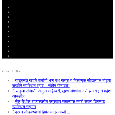
मुखपृष्ठ
राष्ट्रीय
महाराष्ट्र
पुणे
बीड
राजकारण
अग्रलेख
क्राईम
आरोग्य
शिक्षण
ई – पेपर
ताज्या बातम्या
राष्ट्रसंत गाडगे बाबांची भव्य रथ यात्रा व मिरवणूक सोहळ्यास मोठ्या
संख्येने उपस्थित रहावे :- संतोष गोतावळे
ऋतुजा सोमाणी, अनुजा माहेश्वरी, भूषण तोष्णीवाल सीझन १३ चे महेश
आयडॉल
सेलू येथील राज्यस्तरीय पत्रकार मेळाव्यास मंत्री संजय शिरसाट
उपस्थित राहणार
प्रश्न सोडवण्याची हिमंत मात्र आली …..