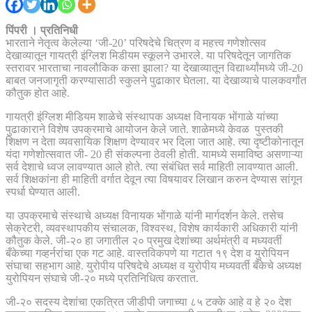
पिंपरी । प्रतिनिधी
भारताने नेतृत्व केलेल्या ‘जी-20’ परिषदेचे चित्रण व महत्त्व गणेशोत्सव
देखाव्यातून गायत्री इंग्लिश मिडीयम स्कूलने उभारले. या परिषदेतून जागतिक
स्तरावर भारताचा नावलौकिक कसा झाला? या देखाव्यातून विद्यार्थ्यांमध्ये जी-20
बाबत जनजागृती करण्यासाठी स्कुलने पुढाकार घेतला. या देखाव्याचे पालकवर्गांत
कौतुक होत आहे.
गायत्री इंग्लिश मीडियम शाळेचे संस्थापक अध्यक्ष विनायक भोंगाळे यांच्या
पुढाकाराने विशेष उपक्रमाचे आयोजन केले जाते. शाळेमध्ये केवळ पुस्तकी
शिक्षण न देता व्यवसायिक शिक्षण देण्यावर भर दिला जात आहे. त्या दृष्टीकोनातून
यंदा गणेशोत्सवात जी- 20 ही संकल्पना ठेवली होती. यामध्ये समाविष्ठ असणाऱ्या
सर्व देशाचे ध्वज लावण्यात आले होते. त्या संबंधित सर्व माहिती लावण्यात आली.
सर्व शिक्षकांना ही माहिती वर्गात देवून त्या विषयावर लिखान करुन देण्यास सांगून
स्पर्धा घेण्यात आली.
या उपक्रमाचे संस्थाचे अध्यक्ष विनायक भोंगाळे यांनी मार्गदर्शन केले. तसेच
सेक्रेटरी, व्यवस्थापकीय संचालक, विश्वस्थ, विशेष कार्यकारी अधिकारी यांनी
कौतुक केले. जी-२० हा जगातील २० प्रमुख देशांच्या अर्थमंत्री व मध्यवर्ती
बँकेच्या गव्हर्नरांचा एक गट आहे. वास्तविकपणे या गटात १९ देश व युरोपियन
संघाचा सहभाग आहे. युरोपीय परिषदेचे अध्यक्ष व युरोपीय मध्यवर्ती बँकेचे अध्यक्ष
युरोपियन संघाचे जी-२० मध्ये प्रतिनिधित्व करतात.
जी-२० सदस्य देशांचा एकत्रित जीडीपी जगाच्या ८५ टक्के आहे व हे २० देश