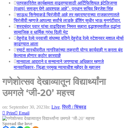
पत्रकारितेत कार्यक्षमता वाढवण्यासाठी आर्टिफिशियल इंटेलिजन्स
(एआय) समजून घेणे आवश्यक आहे”- प्रधान सचिव ब्रिजेश सिंह
साऊथ सिनेमाकडे चिरंजीवी आहे तर महाराष्ट्राच्या राजकारणातले
चिरंजीवी म्हणजे आपल्या सर्वांचे लाडके डॅशिंग सुधीर भाऊ मुनगंटीवार.
शरदचंद्र पवार यांचा वाढदिवसा निमत्त सहारा वृद्धाश्रमातील वृद्धांना
सामाजिक व धार्मिक ग्रंथ दिली भेट
देहुरोड रेल्वे प्रवासी संघच्या वतिने देहुरोड रेल्वे स्टेशनवर मशाल मोर्चा
काढण्यात आला
स्मार्ट सारथीवरील नागरिकांच्या तक्रारी योग्य कार्यवाही न करता बंद
केल्यास होणार कठोर कारवाई!
मानवाला आदराने व सन्मानाने जगण्याचा अधिकार म्हणजे
मानवाधिकार- जिल्हा प्रमुख न्यायाधीश महेंद्र के महाजन
गणेशोत्सव देखाव्यातून विद्यार्थ्यांना
उमगले ‘जी-20’ महत्त्व
on:
September 30, 2023
In:
Live
,
पिंपरी / चिंचवड
Print
Email
Spread the love