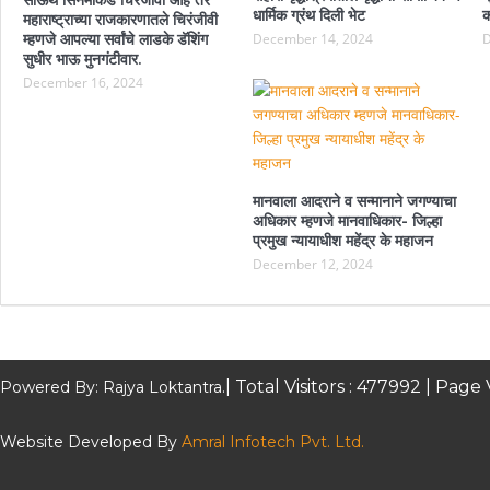
साऊथ सिनेमाकडे चिरंजीवी आहे तर
धार्मिक ग्रंथ दिली भेट
क
महाराष्ट्राच्या राजकारणातले चिरंजीवी
म्हणजे आपल्या सर्वांचे लाडके डॅशिंग
December 14, 2024
D
सुधीर भाऊ मुनगंटीवार.
December 16, 2024
मानवाला आदराने व सन्मानाने जगण्याचा
अधिकार म्हणजे मानवाधिकार- जिल्हा
प्रमुख न्यायाधीश महेंद्र के महाजन
December 12, 2024
| Total Visitors :
477992
| Page 
Powered By: Rajya Loktantra.
Website Developed By
Amral Infotech Pvt. Ltd.