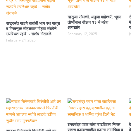
ऋतुजा सोमाणी, अनुजा माहेश्वरी, भूषण
स
तोष्णीवाल सीझन १३ चे महेश
म
राष्ट्रसंत गाडगे बाबांची भव्य रथ यात्रा
आयडॉल
र
व मिरवणूक सोहळ्यास मोठ्या संख्येने
उपस्थित रहावे :- संतोष गोतावळे
February 12, 2025
J
February 24, 2025
शरदचंद्र पवार यांचा वाढदिवसा निमत्त
द
सहारा वृद्धाश्रमातील वृद्धांना सामाजिक व
द