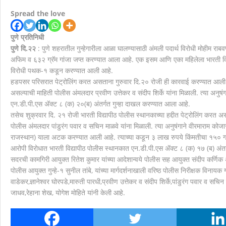
देहुरोड रेल्वे प्रवासी संघच्या वतिने देहुरोड रेल्वे स्टेशनव
Spread the love
स्मार्ट सारथीवरील नागरिकांच्या तक्रारी योग्य कार्यवाही न
पुणे प्रतिनिधी
पुणे दि.२२
: पुणे शहरातील गुन्हेगारीला आळा घालण्यासाठी अंमली पदार्थ विरोधी मोहीम राब
मानवाला आदराने व सन्मानाने जगण्याचा अधिकार म्हणजे मानव
अफिम व ६३२ ग्रॅम गांजा जप्त करण्यात आला आहे. एक इसम आणि एका महिलेला भारती विद
विरोधी पथक-१ कडून करण्यात आली आहे.
हडपसर परिसरात पेट्रोलिंग करत असताना गुरुवार दि.२० रोजी ही कारवाई करण्यात आली आह
असल्याची माहिती पोलीस अंमलदार प्रवीण उत्तेकर व संदीप शिर्के यांना मिळाली. त्या अन
एन.डी.पी.एस ॲक्ट ८ (क) २०(ब) अंतर्गत गुन्हा दाखल करण्यात आला आहे.
तसेच शुक्रवार दि. २१ रोजी भारती विद्यापीठ पोलीस स्थानकाच्या हद्दीत पेट्रोलिंग कर
पोलीस अंमलदार पांडुरंग पवार व सचिन माळवे यांना मिळाली. त्या अनुषंगाने वीरमाराम कोजा
राजस्थान) याला अटक करण्यात आली आहे. त्याच्या कडून ३ लाख रुपये किंमतीचा १५० ग
आरोपी विरोधात भारती विद्यापीठ पोलीस स्थानकात एन.डी.पी.एस ॲक्ट ८ (क) १७ (ब) अंतर
सदरची कामगिरी आयुक्त रितेश कुमार यांच्या आदेशान्वये पोलीस सह आयुक्त संदीप कर्णिक अ
पोलीस आयुक्त गुन्हे-१ सुनील तांबे, यांच्या मार्गदर्शनाखाली वरिष्ठ पोलीस निरीक्षक विन
वाडेकर,ज्ञानेश्वर घोरपडे,मारुती पारधी,प्रवीण उत्तेकर व संदीप शिर्के,पांडुरंग पवार व स
जाधव,रेहाना शेख, योगेश मोहिते यांनी केली आहे.