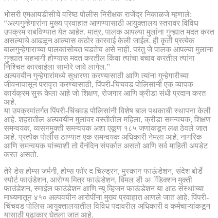
भोसरी एमआयडीसीचे वरिष्ठ पोलीस निरीक्षक राजेंद्र निकाळजे म्हणाले:
“अल्पगुन्हेगारांना मुख्य प्रवाहात आणण्यासाठी आयुक्तालय स्तरावर विविध
उपक्रम राबविण्यात येत आहेत. मात्र, पालक आपल्या मुलांना गुन्ह्यात मदत करत
असल्याचे आढळून आल्यास कठोर कारवाई केली जाईल. ही कृती प्रत्येक
बालगुन्हेगाराच्या पालकांसोबत घडतेच असे नाही. परंतु जे पालक आपल्या मुलांना
गुन्ह्यात सहभागी होण्यास मदत करतील किंवा त्यांचा बचाव करतील त्यांना
निश्चित कारवाईला सामोरे जावे लागेल.”
अल्पवयीन गुन्हेगारांमध्ये सुधारणा करण्यासाठी आणि त्यांना गुन्हेगारीच्या
जीवनापासून परावृत्त करण्यासाठी, पिंपरी-चिंचवड पोलिसांनी एक व्यापक
कार्यक्रम सुरू केला आहे जो शिक्षण, रोजगार आणि क्रीडा संधी प्रदान करत
आहे.
या उपक्रमांतर्गत पिंपरी-चिंचवड पोलिसांनी विशेष बाल पथकाची स्थापना केली
आहे. शहरातील अल्पवयीन मुलांवर वस्तीतील महिला, क्रीडा समन्वयक, शिक्षण
समन्वयक, व्यसनमुक्ती समन्वयक अशा एकूण १८५ जणांकडून लक्ष ठेवले जात
आहे. प्रत्येक पोलीस ठाण्यात एक समन्वयक अधिकारी नेमला आहे. नागरिक
आणि समन्वयक यांच्याशी तो दैनंदिन संपर्कात असतो आणि सर्व माहिती अपडेट
करत असतो.
तेरे डेस होम्स जर्मनी, होप्स फॉर द चिल्ड्रन, मुस्कान फाऊंडेशन, संदेश बोर्डे
स्पोर्ट फाउंडेशन, आरोग्य मित्र फाऊंडेशन, विमल डी अॅडिक्शन मुक्ती
फाउंडेशन, स्माईल फाउंडेशन आणि न्यू व्हिजन फाऊंडेशन या आठ संस्थांच्या
माध्यमातून ४१० अल्पवयीन आरोपींना मुख्य प्रवाहात आणले जात आहे. पिंपरी-
चिंचवड पोलिस आयुक्तालयातील विविध पदावरील अधिकारी व कर्मचाऱ्यांकडून
यासाठी पुढाकार घेतला जात आहे.