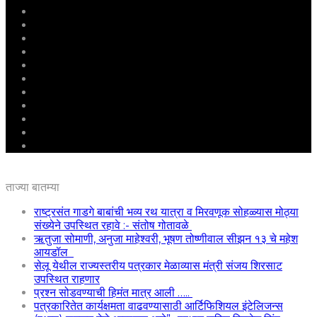
मुखपृष्ठ
राष्ट्रीय
महाराष्ट्र
पुणे
बीड
राजकारण
अग्रलेख
क्राईम
आरोग्य
शिक्षण
ई – पेपर
ताज्या बातम्या
राष्ट्रसंत गाडगे बाबांची भव्य रथ यात्रा व मिरवणूक सोहळ्यास मोठ्या
संख्येने उपस्थित रहावे :- संतोष गोतावळे
ऋतुजा सोमाणी, अनुजा माहेश्वरी, भूषण तोष्णीवाल सीझन १३ चे महेश
आयडॉल
सेलू येथील राज्यस्तरीय पत्रकार मेळाव्यास मंत्री संजय शिरसाट
उपस्थित राहणार
प्रश्न सोडवण्याची हिमंत मात्र आली …..
पत्रकारितेत कार्यक्षमता वाढवण्यासाठी आर्टिफिशियल इंटेलिजन्स