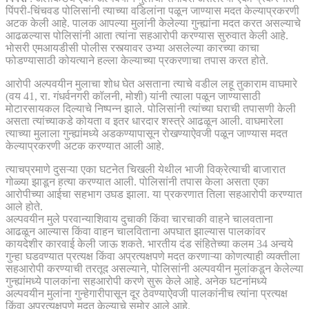
पिंपरी-चिंचवड पोलिसांनी त्याच्या वडिलांना पळून जाण्यास मदत केल्याप्रकरणी
अटक केली आहे. पालक आपल्या मुलांनी केलेल्या गुन्ह्यांना मदत करत असल्याचे
आढळल्यास पोलिसांनी आता त्यांना सहआरोपी करण्यास सुरुवात केली आहे.
भोसरी एमआयडीसी पोलीस रस्त्यावर उभ्या असलेल्या कारच्या काचा
फोडण्यासाठी कोयत्याने हल्ला केल्याच्या प्रकरणाचा तपास करत होते.
आरोपी अल्पवयीन मुलाचा शोध घेत असताना त्याचे वडील लहू तुकाराम वाघमारे
(वय 41, रा. गंधर्वनगरी कॉलनी, मोशी) यांनी त्याला पळून जाण्यासाठी
मोटारसायकल दिल्याचे निष्पन्न झाले. पोलिसांनी त्यांच्या घराची तपासणी केली
असता त्यांच्याकडे कोयता व इतर धारदार शस्त्रे आढळून आली. वाघमारेला
त्याच्या मुलाला गुन्ह्यांमध्ये अडकण्यापासून रोखण्याऐवजी पळून जाण्यास मदत
केल्याप्रकरणी अटक करण्यात आली आहे.
त्याचप्रमाणे दुसऱ्या एका घटनेत चिखली येथील भाजी विक्रेत्याची बाजारात
गोळ्या झाडून हत्या करण्यात आली. पोलिसांनी तपास केला असता एका
आरोपीच्या आईचा सहभाग उघड झाला. या प्रकरणात तिला सहआरोपी करण्यात
आले होते.
अल्पवयीन मुले परवान्याशिवाय दुचाकी किंवा चारचाकी वाहने चालवताना
आढळून आल्यास किंवा वाहन चालविताना अपघात झाल्यास पालकांवर
कायदेशीर कारवाई केली जाऊ शकते. भारतीय दंड संहितेच्या कलम 34 अन्वये
गुन्हा घडवण्यात प्रत्यक्ष किंवा अप्रत्यक्षपणे मदत करणाऱ्या कोणत्याही व्यक्तीला
सहआरोपी करण्याची तरतूद असल्याने, पोलिसांनी अल्पवयीन मुलांकडून केलेल्या
गुन्ह्यांमध्ये पालकांना सहआरोपी करणे सुरू केले आहे. अनेक घटनांमध्ये
अल्पवयीन मुलांना गुन्हेगारीपासून दूर ठेवण्याऐवजी पालकांनीच त्यांना प्रत्यक्ष
किंवा अप्रत्यक्षपणे मदत केल्याचे समोर आले आहे.