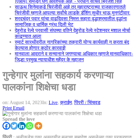
(एआय) समजून घेणे आवश्यक आहे”- प्रधान सचिव ब्रिजेश सिंह
साऊथ सिनेमाकडे चिरंजीवी आहे तर महाराष्ट्राच्या राजकारणातले
चिरंजीवी म्हणजे आपल्या सर्वांचे लाडके डॅशिंग सुधीर भाऊ मुनगंटीवार.
शरदचंद्र पवार यांचा वाढदिवसा निमत्त सहारा वृद्धाश्रमातील वृद्धांना
सामाजिक व धार्मिक ग्रंथ दिली भेट
देहुरोड रेल्वे प्रवासी संघच्या वतिने देहुरोड रेल्वे स्टेशनवर मशाल मोर्चा
काढण्यात आला
स्मार्ट सारथीवरील नागरिकांच्या तक्रारी योग्य कार्यवाही न करता बंद
केल्यास होणार कठोर कारवाई!
मानवाला आदराने व सन्मानाने जगण्याचा अधिकार म्हणजे मानवाधिकार-
जिल्हा प्रमुख न्यायाधीश महेंद्र के महाजन
गुन्हेगार मुलांना सहकार्य करणाऱ्या
पालकांना शिक्षेचा धडा
on:
August 14, 2023
In:
Live
,
क्राईम
,
पिंपरी / चिंचवड
Print
Email
Spread the love
पिंपरी
: अलीकडेच एका अल्पवयीन मुलाचा समावेश असलेल्या एका प्रकरणात