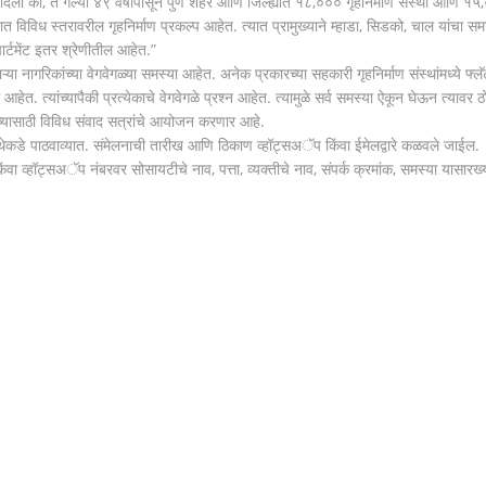
िती दिली की, ते गेल्या ४९ वर्षांपासून पुणे शहर आणि जिल्ह्यात १८,००० गृहनिर्माण संस्था आणि १
्रात विविध स्तरावरील गृहनिर्माण प्रकल्प आहेत. त्यात प्रामुख्याने म्हाडा, सिडको, चाल यांचा सम
र्टमेंट इतर श्रेणीतील आहेत.”
ऱ्या नागरिकांच्या वेगवेगळ्या समस्या आहेत. अनेक प्रकारच्या सहकारी गृहनिर्माण संस्थांमध्ये फ्ल
. त्यांच्यापैकी प्रत्येकाचे वेगवेगळे प्रश्न आहेत. त्यामुळे सर्व समस्या ऐकून घेऊन त्यावर 
्यांच्यासाठी विविध संवाद सत्रांचे आयोजन करणार आहे.
ंस्थेकडे पाठवाव्यात. संमेलनाची तारीख आणि ठिकाण व्हॉट्सअॅप किंवा ईमेलद्वारे कळवले जाईल.
ंवा व्हॉट्सअॅप नंबरवर सोसायटीचे नाव, पत्ता, व्यक्तीचे नाव, संपर्क क्रमांक, समस्या यासारख्