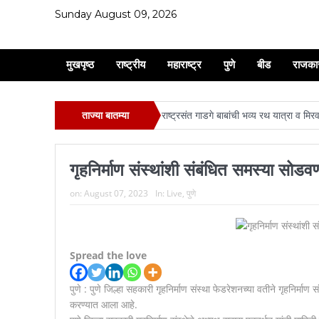
Sunday August 09, 2026
मुखपृष्ठ
राष्ट्रीय
महाराष्ट्र
पुणे
बीड
राजका
ताज्या बातम्या
राष्ट्रसंत गाडगे बाबांची भव्य रथ यात्रा व मि
ऋतुजा सोमाणी, अनुजा माहेश्वरी, भूषण तोष
गृहनिर्माण संस्थांशी संबंधित समस्या सोडव
प्रश्न सोडवण्याची हिमंत मात्र आली …..
on:
August 07, 2023
In:
Live
,
पुणे
साऊथ सिनेमाकडे चिरंजीवी आहे तर महाराष्ट्राच
शरदचंद्र पवार यांचा वाढदिवसा निमत्त सहारा वृद
देहुरोड रेल्वे प्रवासी संघच्या वतिने देहुरोड र
Spread the love
स्मार्ट सारथीवरील नागरिकांच्या तक्रारी योग्य
पुणे : पुणे जिल्हा सहकारी गृहनिर्माण संस्था फेडरेशनच्या वतीने गृहनिर्
करण्यात आला आहे.
मानवाला आदराने व सन्मानाने जगण्याचा अधिकार