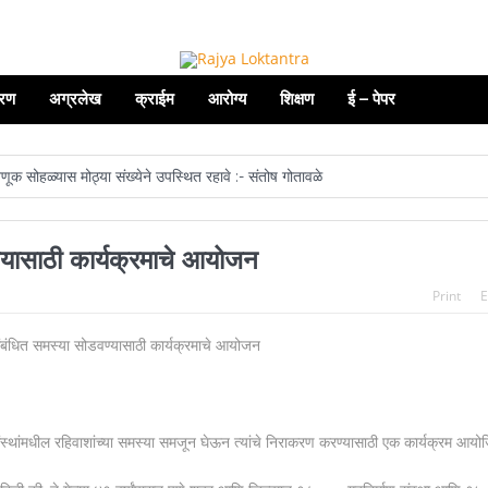
रण
अग्रलेख
क्राईम
आरोग्य
शिक्षण
ई – पेपर
रवणूक सोहळ्यास मोठ्या संख्येने उपस्थित रहावे :- संतोष गोतावळे
्णीवाल सीझन १३ चे महेश आयडॉल
सेलू येथील राज्यस्तरीय पत्रकार मेळाव्यास मंत्री सं
ण्यासाठी कार्यक्रमाचे आयोजन
पत्रकारितेत कार्यक्षमता वाढवण्यासाठी आर्टिफिशियल इंटेलिजन्स (एआय) समजून घेणे आवश्यक
Print
E
्या राजकारणातले चिरंजीवी म्हणजे आपल्या सर्वांचे लाडके डॅशिंग सुधीर भाऊ मुनगंटीवार.
्धाश्रमातील वृद्धांना सामाजिक व धार्मिक ग्रंथ दिली भेट
ेल्वे स्टेशनवर मशाल मोर्चा काढण्यात आला
 कार्यवाही न करता बंद केल्यास होणार कठोर कारवाई!
माण संस्थांमधील रहिवाशांच्या समस्या समजून घेऊन त्यांचे निराकरण करण्यासाठी एक कार्यक्रम आयो
 म्हणजे मानवाधिकार- जिल्हा प्रमुख न्यायाधीश महेंद्र के महाजन