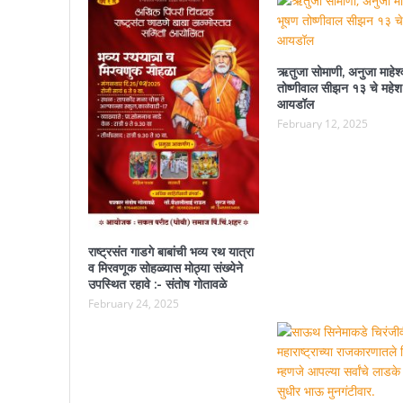
ऋतुजा सोमाणी, अनुजा माहेश्
तोष्णीवाल सीझन १३ चे महेश
आयडॉल
February 12, 2025
राष्ट्रसंत गाडगे बाबांची भव्य रथ यात्रा
व मिरवणूक सोहळ्यास मोठ्या संख्येने
उपस्थित रहावे :- संतोष गोतावळे
February 24, 2025