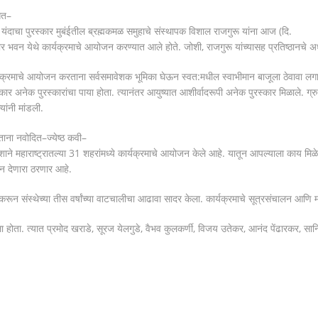
गत
–
.
यंदाचा
पुरस्कार
मुबंईतील
ब्रह्मकमळ
समुहाचे
संस्थापक
विशाल
राजगुरू
यांना
आज
(
दि
.
ार
भवन
येथे
कार्यक्रमाचे
आयोजन
करण्यात
आले
होते
.
जोशी
,
राजगुरू
यांच्यासह
प्रतिष्ठानचे
अध
यक्रमाचे
आयोजन
करताना
सर्वसमावेशक
भूमिका
घेऊन
स्वत
:
मधील
स्वाभीमान
बाजूला
ठेवावा
लगा
्कार
अनेक
पुरस्कारांचा
पाया
होता
.
त्यानंतर
आयुष्यात
आशीर्वादरूपी
अनेक
पुरस्कार
मिळाले
.
ग्र
्यांनी
मांडली
.
ाना
नवोदित
–
ज्येष्ठ
कवी
–
ेशाने
महाराष्ट्रातल्या
31
शहरांमध्ये
कार्यक्रमाचे
आयोजन
केले
आहे
.
यातून
आपल्याला
काय
मिळ
हन
देणारा
ठरणार
आहे
.
करून
संस्थेच्या
तीस
वर्षांच्या
वाटचालीचा
आढावा
सादर
केला
.
कार्यक्रमाचे
सूत्रसंचालन
आणि
ा
होता
.
त्यात
प्रमोद
खराडे
,
सूरज
येलगुडे
,
वैभव
कुलकर्णी
,
विजय
उतेकर
,
आनंद
पेंढारकर
,
सान