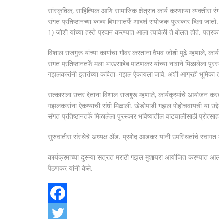
सांस्कृतिक
,
साहित्यिक
आणि
सामाजिक
क्षेत्रात
कार्य
करणाऱ्या
व्यक्तीस
रं
संगत
प्रतिष्ठानच्या
काव्य
विभागातर्फे
आदर्श
संयोजक
पुरस्कार
दिला
जातो
1)
जोशी
यांच्या
हस्ते
प्रदान
करण्यात
आला
त्यावेळी
ते
बोलत
होते
.
पत्रक
विशाल
राजगुरू
यांच्या
कार्याचा
गौवर
करताना
वैभव
जोशी
पुढे
म्हणाले
,
कार्
संगत
प्रतिष्ठानतर्फे
मला
भाऊसाहेब
पाटणकर
यांच्या
नावाने
मिळालेला
पुरस
गझलकारांनी
इतरांच्या
कविता
–
गझल
ऐकायला
जावे
,
अशी
आग्रही
भूमिका
त
सत्काराला
उत्तर
देताना
विशाल
राजगुरू
म्हणाले
,
कार्यक्रमांचे
आयोजन
करत
गझलकारांना
ऐकण्याची
संधी
मिळाली
.
खेडोपाडी
गझल
पोहोचवायची
या
उद्द
संगत
प्रतिष्ठानतर्फे
मिळालेला
पुरस्कार
भविष्यातील
वाटचालीसाठी
प्रोत्सा
सुरुवातीस
संस्थेचे
अध्यक्ष
ॲड
.
प्रमोद
आडकर
यांनी
उपस्थितांचे
स्वागत
कार्यक्रमाच्या
दुसऱ्या
सत्रात
मराठी
गझल
मुशायरा
आयोजित
करण्यात
आल
पैठणकर
यांनी
केले
.