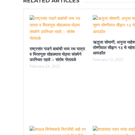
RELATED ARTICLES
ऋतुजा सोमाणी, अनुजा माहेश्
तोष्णीवाल सीझन १३ चे महेश
राष्ट्रसंत गाडगे बाबांची भव्य रथ यात्रा
आयडॉल
व मिरवणूक सोहळ्यास मोठ्या संख्येने
उपस्थित रहावे :- संतोष गोतावळे
February 12, 2025
February 24, 2025