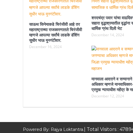
शरदचंद्र पवार यांचा वाढदिवस
सहारा वृद्धाश्रमातील वृद्धांन
साऊथ सिनेमाकडे चिरंजीवी आहे तर
धार्मिक ग्रंथ दिली भेट
महाराष्ट्राच्या राजकारणातले चिरंजीवी
म्हणजे आपल्या सर्वांचे लाडके डॅशिंग
December 14, 2024
सुधीर भाऊ मुनगंटीवार.
December 16, 2024
मानवाला आदराने व सन्मानाने
अधिकार म्हणजे मानवाधिकार-
प्रमुख न्यायाधीश महेंद्र के 
December 12, 2024
| Total Visitors :
4789
Powered By: Rajya Loktantra.