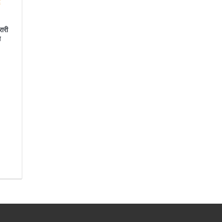
रारी
स