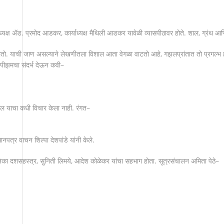
्यक्ष
ॲड
.
प्रमोद
आडकर
,
कार्याध्यक्ष
मैथिली
आडकर
यावेळी
व्यासपीठावर
होते
.
शाल
,
ग्रंथ
आण
तो
.
याची
जाण
असल्याने
लेखणीतला
विशाल
आता
वेगळा
वाटतो
आहे
,
गझलप्रांतात
तो
प्रगल्भ
ुपीझमचा
संदर्भ
देऊन
कवी
–
ेल
याचा
कधी
विचार
केला
नाही
.
रंगत
–
मानपत्र
वाचन
शिल्पा
देशपांडे
यांनी
केले
.
िका
दशसहस्त्र
,
सुनिती
लिमये
,
आदेश
कोळेकर
यांचा
सहभाग
होता
.
सूत्रसंचालन
अमिता
पेठे
–