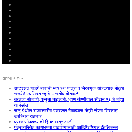
मुखपृष्ठ
राष्ट्रीय
महाराष्ट्र
पुणे
बीड
राजकारण
अग्रलेख
क्राईम
आरोग्य
शिक्षण
ई – पेपर
ताज्या बातम्या
राष्ट्रसंत गाडगे बाबांची भव्य रथ यात्रा व मिरवणूक सोहळ्यास मोठ्या
संख्येने उपस्थित रहावे :- संतोष गोतावळे
ऋतुजा सोमाणी, अनुजा माहेश्वरी, भूषण तोष्णीवाल सीझन १३ चे महेश
आयडॉल
सेलू येथील राज्यस्तरीय पत्रकार मेळाव्यास मंत्री संजय शिरसाट
उपस्थित राहणार
प्रश्न सोडवण्याची हिमंत मात्र आली …..
पत्रकारितेत कार्यक्षमता वाढवण्यासाठी आर्टिफिशियल इंटेलिजन्स