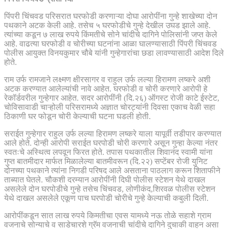
पिंपरी चिंचवड परिसरात घरफोडी करणाऱ्या दोघा आरोपींना गुन्हे शाखेच्या दोन
पथकाने अटक केली आहे. तसेच ५ घरफोडीचे गुन्हे देखील उघड झाले आहे.
त्यांच्या कडून ७ लाख रुपये किंमतीचे सोने चांदीचे दागिने पोलिसांनी जप्त केले
आहे. वाढत्या घरफोडी व चोरीच्या घटनांना आळा घालण्यासाठी पिंपरी चिंचवड
पोलीस आयुक्त विनयकुमार चौबे यांनी गुन्हेगारांचा छडा लावण्यासाठी आदेश दिले
होते.
राम उर्फ रामजाने लक्ष्मण क्षीरसागर व राहुल उर्फ लल्या हिरामण लष्करे अशी
अटक करण्यात आलेल्यांची नावे आहेत. घरफोडी व चोरी करणारे आरोपी हे
रेकॉर्डवरील गुन्हेगार आहेत. सदर आरोपींनी (दि.२६) ऑगस्ट रोजी काटे ईस्टेट,
चोविसावाडी चाऱ्होली परिसरामध्ये अज्ञात चोरट्यांनी दिवसा एकाच वेळी सहा
ठिकाणी घर फोडून चोरी केल्याची घटना घडली होती.
सराईत गुन्हेगार राहुल उर्फ लल्या हिरामण लष्करे याला यापूर्वी तडीपार करण्यात
आले होते. दोन्ही आरोपी सराईत घरपोडी चोरी करणारे असून गुन्हा केल्या नंतर
स्वतःचे अस्थित्व लपवून फिरत होते. तपास पथकातील शिवानंद स्वामी यांना
गुप्त बातमीदार मार्फत मिळालेल्या बातमीवरून (दि.२२) सप्टेंबर रोजी युनिट
दोनच्या पथकाने त्यांना निगडी परिषद आले असताना पाठलाग करून शिताफीने
ताब्यात घेतले. चौकशी दरम्यान आरोपींनी दिघी पोलीस स्टेशन येथे दाखल
असलेले दोन घरपोडीचे गुन्हे तसेच चिंचवड, लोणीकंद,शिरवळ पोलीस स्टेशन
येथे दाखल असलेले एकूण पाच घरपोडी चोरीचे गुन्हे केल्याची कबुली दिली.
आरोपींकडून सात लाख रुपये किमतीचा एवस यामध्ये नऊ तोळे सहाशे ग्राम
वजनाचे सोन्याचे व साडेचारशे ग्रॅम वजनाची चांदीचे दागिने दुचाकी वाहन असा