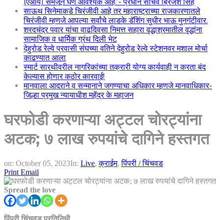
(एआय) समजून घेणे आवश्यक आहे”- प्रधान सचिव ब्रिजेश सिंह
साऊथ सिनेमाकडे चिरंजीवी आहे तर महाराष्ट्राच्या राजकारणातले
चिरंजीवी म्हणजे आपल्या सर्वांचे लाडके डॅशिंग सुधीर भाऊ मुनगंटीवार.
शरदचंद्र पवार यांचा वाढदिवसा निमत्त सहारा वृद्धाश्रमातील वृद्धांना
सामाजिक व धार्मिक ग्रंथ दिली भेट
देहुरोड रेल्वे प्रवासी संघच्या वतिने देहुरोड रेल्वे स्टेशनवर मशाल मोर्चा
काढण्यात आला
स्मार्ट सारथीवरील नागरिकांच्या तक्रारी योग्य कार्यवाही न करता बंद
केल्यास होणार कठोर कारवाई!
मानवाला आदराने व सन्मानाने जगण्याचा अधिकार म्हणजे मानवाधिकार-
जिल्हा प्रमुख न्यायाधीश महेंद्र के महाजन
घरफोडी करणाऱ्या अट्टल चोरट्यांना
अटक; ७ लाख रुपयांचे दागिने हस्तगत
on:
October 05, 2023
In:
Live
,
क्राईम
,
पिंपरी / चिंचवड
Print
Email
Spread the love
पिंपरी चिंचवड प्रतिनिधी