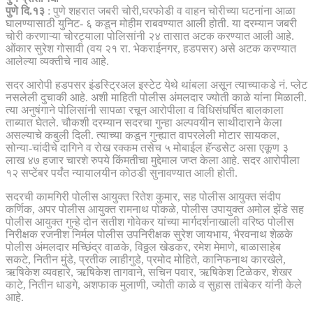
पुणे दि.१३
: पुणे शहरात जबरी चोरी,घरफोडी व वाहन चोरीच्या घटनांना आळा
घालण्यासाठी युनिट- ६ कडून मोहीम राबवण्यात आली होती. या दरम्यान जबरी
चोरी करणाऱ्या चोरट्याला पोलिसांनी २४ तासात अटक करण्यात आली आहे.
ओंकार सुरेश गोसावी (वय २१ रा. भेकराईनगर, हडपसर) असे अटक करण्यात
आलेल्या व्यक्तीचे नाव आहे.
सदर आरोपी हडपसर इंडस्ट्रिअल इस्टेट येथे थांबला असून त्याच्याकडे नं. प्लेट
नसलेली दुचाकी आहे. अशी माहिती पोलीस अंमलदार ज्योती काळे यांना मिळाली.
त्या अनुषंगाने पोलिसांनी सापळा रचून आरोपीला व विधिसंघर्षित बालकाला
ताब्यात घेतले. चौकशी दरम्यान सदरचा गुन्हा अल्पवयीन साथीदाराने केला
असल्याचे कबुली दिली. त्याच्या कडून गुन्ह्यात वापरलेली मोटार सायकल,
सोन्या-चांदीचे दागिने व रोख रक्कम तसेच ५ मोबाईल हॅन्डसेट असा एकूण ३
लाख ४७ हजार चारशे रुपये किंमतीचा मुद्देमाल जप्त केला आहे. सदर आरोपीला
१२ सप्टेंबर पर्यंत न्यायालयीन कोठडी सुनावण्यात आली होती.
सदरची कामगिरी पोलीस आयुक्त रितेश कुमार, सह पोलीस आयुक्त संदीप
कर्णिक, अपर पोलीस आयुक्त रामनाथ पोकळे, पोलीस उपायुक्त अमोल झेंडे सह
पोलीस आयुक्त गुन्हे दोन सतीश गोवेकर यांच्या मार्गदर्शनाखाली वरिष्ठ पोलीस
निरीक्षक रजनीश निर्मल पोलीस उपनिरीक्षक सुरेश जायभाय, भैरवनाथ शेळके
पोलीस अंमलदार मच्छिंद्र वाळके, विठ्ठल खेडकर, रमेश मेमाणे, बाळासाहेब
सकटे, नितीन मुंडे, प्रतीक लाहीगुडे, प्रमोद मोहिते, कानिफनाथ कारखेले,
ऋषिकेश व्यवहारे, ऋषिकेश तागवाने, सचिन पवार, ऋषिकेश टिळेकर, शेखर
काटे, नितीन धाडगे, अशफाक मुलाणी, ज्योती काळे व सुहास तांबेकर यांनी केले
आहे.