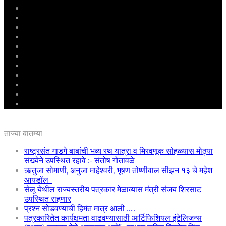
मुखपृष्ठ
राष्ट्रीय
महाराष्ट्र
पुणे
बीड
राजकारण
अग्रलेख
क्राईम
आरोग्य
शिक्षण
ई – पेपर
ताज्या बातम्या
राष्ट्रसंत गाडगे बाबांची भव्य रथ यात्रा व मिरवणूक सोहळ्यास मोठ्या
संख्येने उपस्थित रहावे :- संतोष गोतावळे
ऋतुजा सोमाणी, अनुजा माहेश्वरी, भूषण तोष्णीवाल सीझन १३ चे महेश
आयडॉल
सेलू येथील राज्यस्तरीय पत्रकार मेळाव्यास मंत्री संजय शिरसाट
उपस्थित राहणार
प्रश्न सोडवण्याची हिमंत मात्र आली …..
पत्रकारितेत कार्यक्षमता वाढवण्यासाठी आर्टिफिशियल इंटेलिजन्स