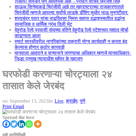
(एआय) समजून घेणे आवश्यक आहे”- प्रधान सचिव ब्रिजेश सिंह
साऊथ सिनेमाकडे चिरंजीवी आहे तर महाराष्ट्राच्या राजकारणातले
चिरंजीवी म्हणजे आपल्या सर्वांचे लाडके डॅशिंग सुधीर भाऊ मुनगंटीवार.
शरदचंद्र पवार यांचा वाढदिवसा निमत्त सहारा वृद्धाश्रमातील वृद्धांना
सामाजिक व धार्मिक ग्रंथ दिली भेट
देहुरोड रेल्वे प्रवासी संघच्या वतिने देहुरोड रेल्वे स्टेशनवर मशाल मोर्चा
काढण्यात आला
स्मार्ट सारथीवरील नागरिकांच्या तक्रारी योग्य कार्यवाही न करता बंद
केल्यास होणार कठोर कारवाई!
मानवाला आदराने व सन्मानाने जगण्याचा अधिकार म्हणजे मानवाधिकार-
जिल्हा प्रमुख न्यायाधीश महेंद्र के महाजन
घरफोडी करणाऱ्या चोरट्याला २४
तासात केले जेरबंद
on:
September 13, 2023
In:
Live
,
क्राईम
,
पुणे
Print
Email
Spread the love
पुणे प्रतिनिधी