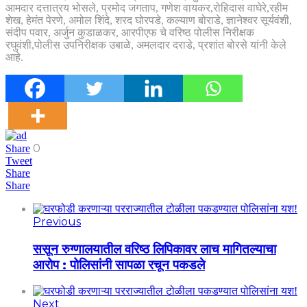
आमदार दत्तात्रय भोसले, प्रमोद जगताप, गणेश वायकर,रोहिदास वाघेरे,रहीम
शेख, हेमंत पेरणे, अमोल शिंदे, शरद घोरपडे, कल्याण बोराडे, ज्ञानेश्वर सूर्यवंशी,
संदीप पवार, अर्जुन कुडाळकर, आरपीएफ चे वरिष्ठ पोलीस निरीक्षक
रघुवंशी,पोलीस उपनिरीक्षक उबाळे, अमलदार दराडे, प्रशांत बोरसे यांनी केले
आहे.
0
Share
Tweet
Share
Share
Previous
ससून रुग्णालयातील वरिष्ठ लिपिकावर लाच मागितल्याचा
आरोप : पोलिसांनी सापळा रचून पकडले
Next