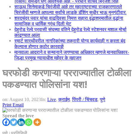
(एआय) समजून घेणे आवश्यक आहे”- प्रधान सचिव ब्रिजेश सिंह
साऊथ सिनेमाकडे चिरंजीवी आहे तर महाराष्ट्राच्या राजकारणातले
चिरंजीवी म्हणजे आपल्या सर्वांचे लाडके डॅशिंग सुधीर भाऊ मुनगंटीवार.
शरदचंद्र पवार यांचा वाढदिवसा निमत्त सहारा वृद्धाश्रमातील वृद्धांना
सामाजिक व धार्मिक ग्रंथ दिली भेट
देहुरोड रेल्वे प्रवासी संघच्या वतिने देहुरोड रेल्वे स्टेशनवर मशाल मोर्चा
काढण्यात आला
स्मार्ट सारथीवरील नागरिकांच्या तक्रारी योग्य कार्यवाही न करता बंद
केल्यास होणार कठोर कारवाई!
मानवाला आदराने व सन्मानाने जगण्याचा अधिकार म्हणजे मानवाधिकार-
जिल्हा प्रमुख न्यायाधीश महेंद्र के महाजन
घरफोडी करणाऱ्या परराज्यातील टोळीला
पकडण्यात पोलिसांना यश!
on:
August 10, 2023
In:
Live
,
क्राईम
,
पिंपरी / चिंचवड
,
पुणे
Print
Email
Spread the love
पुणे | प्रतिनिधी