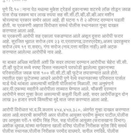
पुणे दि.१० : नाना पेठ मधल्या मुकेश ट्रेडर्स दुकानाच्या शटरचे लॉक तोडून जवळ
पास रोख रक्कम चार लाख रुपया सह सी.सी.टी.व्ही,डी.व्ही.आर मशीन
चोरल्याचा प्रकार समोर आला आहे. ही घटना १ ते २ ऑगस्ट दरम्यान घडली
होती. या प्रकरणी अज्ञात विरोधात समर्थ पोलीस स्थानकात गुन्हा दाखल
करण्यात आला आहे.
या प्रकरणी आरोपी सह एकाला पकडण्यात आले असून दुसरा आरोपी फरार
आहे. सुरजित भूवाल सरोज (वय २३ रा.प्रतापगड,उत्तरप्रदेश),अजय उदरकुमार
सरोज (वय १९ रा.सदर), गंगा सरोज (नाव,पत्ता माहित नाही) असे अटक
करण्यात आलेल्या आरोपींचे नाव आहे.
या बाबत अधिक माहिती अशी कि सदर तपासा दरम्यान आरोपीचा चेहेरा सी.सी.
टी.व्ही फुटेज मध्ये स्पष्ट दिसत नसल्याने घरफोडी झालेल्या दुकानाच्या
परिसरातील जवळ पास १०० सी.सी.टी.व्ही फुटेज तपासण्यात आले होते.
त्यातील एका फुटेजच्या आधारे आरोपी पुणे रेल्वे स्थानकाच्या परिसरात पार्सल
यार्ड येथे थांबला असल्याची माहिती पोलिसांना मिळाली. त्या अनुषंगाने
आर.पी.एफच्या मदतीने आरोपीला ताब्यात घेण्यात आले. चौकशी दरम्यान
आरोपीने सदर गुन्हा केला असल्याची कबुली दिली आहे. सदर आरोपींकडून दोन
लाख ३० हजार रुपये किंमतीचा मुद्दे माल जप्त करण्यात आला आहे.
आरोपी विरोधात भा.द.वि.कलाम ४५४,४५७,३८०, अंतर्गत गुन्हा दाखल करण्यात
आला आहे.सदरची कामगिरी अपर पोलीस आयुक्त प्रवीण कुमार पाटील,पोलीस
उप आयुक्त परी-१ संदीप सिंह गिल, सह पोलीस आयुक्त (फरासखाना विभाग)
अशोक धुमाळ,यांच्या मार्गदशना खाली वरिष्ठ पोलीस निरीक्षक सुरेश शिंदे समर्थ
पोलीस स्थानक,पोलीस निरीक्षक प्रमोद वाघमारे, सुनील रणदिवे, पोलीस