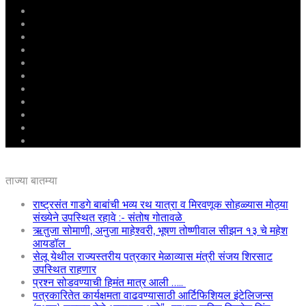
मुखपृष्ठ
राष्ट्रीय
महाराष्ट्र
पुणे
बीड
राजकारण
अग्रलेख
क्राईम
आरोग्य
शिक्षण
ई – पेपर
ताज्या बातम्या
राष्ट्रसंत गाडगे बाबांची भव्य रथ यात्रा व मिरवणूक सोहळ्यास मोठ्या
संख्येने उपस्थित रहावे :- संतोष गोतावळे
ऋतुजा सोमाणी, अनुजा माहेश्वरी, भूषण तोष्णीवाल सीझन १३ चे महेश
आयडॉल
सेलू येथील राज्यस्तरीय पत्रकार मेळाव्यास मंत्री संजय शिरसाट
उपस्थित राहणार
प्रश्न सोडवण्याची हिमंत मात्र आली …..
पत्रकारितेत कार्यक्षमता वाढवण्यासाठी आर्टिफिशियल इंटेलिजन्स