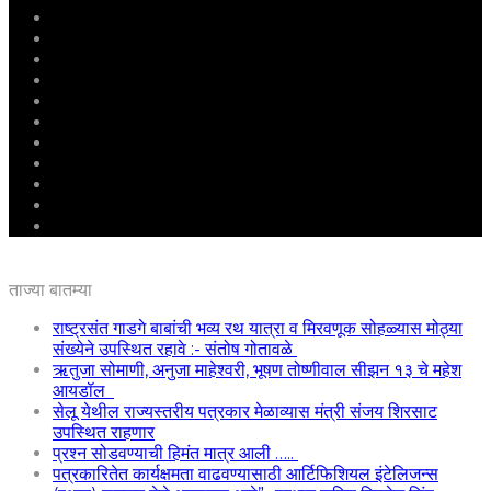
मुखपृष्ठ
राष्ट्रीय
महाराष्ट्र
पुणे
बीड
राजकारण
अग्रलेख
क्राईम
आरोग्य
शिक्षण
ई – पेपर
ताज्या बातम्या
राष्ट्रसंत गाडगे बाबांची भव्य रथ यात्रा व मिरवणूक सोहळ्यास मोठ्या
संख्येने उपस्थित रहावे :- संतोष गोतावळे
ऋतुजा सोमाणी, अनुजा माहेश्वरी, भूषण तोष्णीवाल सीझन १३ चे महेश
आयडॉल
सेलू येथील राज्यस्तरीय पत्रकार मेळाव्यास मंत्री संजय शिरसाट
उपस्थित राहणार
प्रश्न सोडवण्याची हिमंत मात्र आली …..
पत्रकारितेत कार्यक्षमता वाढवण्यासाठी आर्टिफिशियल इंटेलिजन्स