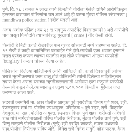
पुणे, दि. १८ :
तब्बल ५ लाख रुपये किमतीचे चोरीला गेलेले दागिने आरोपींकडून
हस्तगत करण्यात पोलिसांना यश आले आहे.ही घटना मुंढवा पोलिस स्टेशनच्या [
mundhwa police station ] हद्दीत घडली आहे.
अक्षय अशोक पंडित ( वय २८ रा.सद्गुरू अपार्टमेंट विश्रांतवाडी ) असे आरोपीचे
नाव असून फिर्यादीने त्याच्याविरुद्ध गुन्ह्याची [ crime ] नोंद केली होती.
फिर्यादी हे बिटी कवडे रोडवरील पाम ग्रुव्ह सोसायटी मध्ये राहण्यास आहेत. दि.
११ रोजी ते काही कामानिमित्त घराबाहेर गेले होते.त्यावेळी एका अज्ञात इसमाने
घरात प्रवेश करून त्यांच्या घरातील दहा तोळे सोन्याच्या अंगठ्या घरफोडी
[burglary ] करून चोरून नेल्या आहेत.
पोलिसांना दिलेल्या माहितीमध्ये त्यांनी सांगितले की, काही दिवसापूर्वी त्यांच्या
घराचे नूतनीकरणाचे काम चालू होते.पोलिसांनी त्यांनी दिलेल्या माहितीनुसार
तपास केला असता घराच्या नूतनीकरणासाठी आलेल्या एका मजुराने घरफोडी
केल्याचे कबूल केले.त्याच्याकडून एकूण ५,००,००० किमतीचा मुद्देमाल जप्त
करण्यात आला आहे.
सदरची कामगिरी ना. अपर पोलीस आयुक्त पुर्व प्रादेशीक विभाग पुणे शहर, श्री.
रंजनकुमार शर्मा मा. पोलीस उपआयुक्त, परिमंडळ ५ पुणे शहर, श्री. विक्रांत
देशमुख, मा. सहा. पोलीस आयुक्त, हडपसर विभाग पुणे शहर, श्रीमती अश्विनी
राख यांचे मार्गदर्शनाखाली वरिष्ठ पोलीस निरीक्षक, मुंढवा पोलीस ठाणे पुणे, श्री
विष्णु ताम्हाणे पोलीस निरीक्षक (गुन्हे) श्री प्रदिप काकडे, तपास पथकाचे
सहा.पोलीस निरीक्षक संदिप जोरे.. दिनेश राणे दिनेश भांदुर्गे, महेश पाठक, वैभव