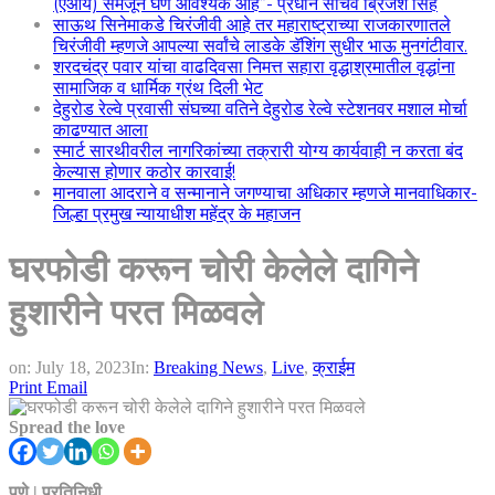
(एआय) समजून घेणे आवश्यक आहे”- प्रधान सचिव ब्रिजेश सिंह
साऊथ सिनेमाकडे चिरंजीवी आहे तर महाराष्ट्राच्या राजकारणातले
चिरंजीवी म्हणजे आपल्या सर्वांचे लाडके डॅशिंग सुधीर भाऊ मुनगंटीवार.
शरदचंद्र पवार यांचा वाढदिवसा निमत्त सहारा वृद्धाश्रमातील वृद्धांना
सामाजिक व धार्मिक ग्रंथ दिली भेट
देहुरोड रेल्वे प्रवासी संघच्या वतिने देहुरोड रेल्वे स्टेशनवर मशाल मोर्चा
काढण्यात आला
स्मार्ट सारथीवरील नागरिकांच्या तक्रारी योग्य कार्यवाही न करता बंद
केल्यास होणार कठोर कारवाई!
मानवाला आदराने व सन्मानाने जगण्याचा अधिकार म्हणजे मानवाधिकार-
जिल्हा प्रमुख न्यायाधीश महेंद्र के महाजन
घरफोडी करून चोरी केलेले दागिने
हुशारीने परत मिळवले
on:
July 18, 2023
In:
Breaking News
,
Live
,
क्राईम
Print
Email
Spread the love
पुणे | प्रतिनिधी