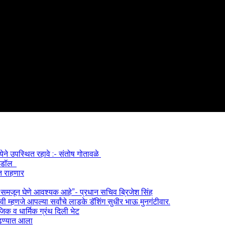
्येने उपस्थित रहावे :- संतोष गोतावळे
 आयडॉल
त राहणार
) समजून घेणे आवश्यक आहे”- प्रधान सचिव ब्रिजेश सिंह
 म्हणजे आपल्या सर्वांचे लाडके डॅशिंग सुधीर भाऊ मुनगंटीवार.
ाजिक व धार्मिक ग्रंथ दिली भेट
काढण्यात आला