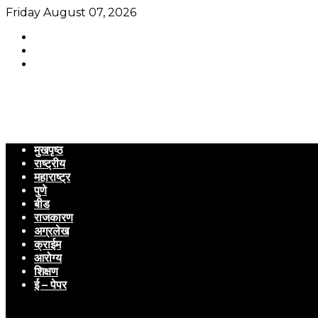
Friday August 07, 2026
मुखपृष्ठ
राष्ट्रीय
महाराष्ट्र
पुणे
बीड
राजकारण
अग्रलेख
क्राईम
आरोग्य
शिक्षण
ई – पेपर
Menu