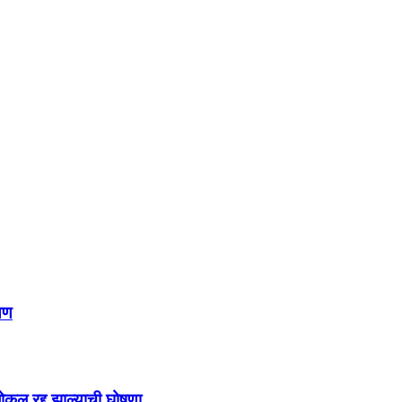
षण
ोकल रद्द झाल्याची घोषणा