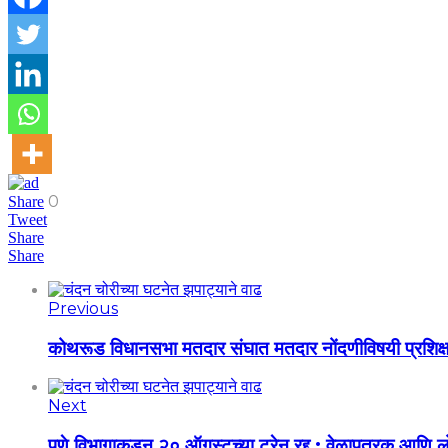
0
Share
Tweet
Share
Share
Previous
कोथरूड विधानसभा मतदार संघात मतदार नोंदणीविषयी प्रशिक्
Next
पुणे विभागाकडून २० ऑगस्टच्या ट्रेन रद्द : वेळापत्रक आणि ल