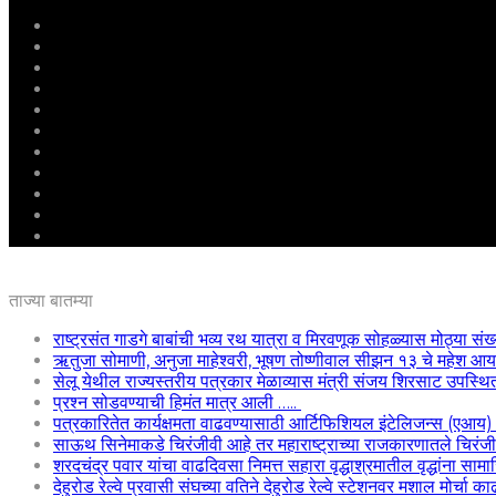
मुखपृष्ठ
राष्ट्रीय
महाराष्ट्र
पुणे
बीड
राजकारण
अग्रलेख
क्राईम
आरोग्य
शिक्षण
ई – पेपर
ताज्या बातम्या
राष्ट्रसंत गाडगे बाबांची भव्य रथ यात्रा व मिरवणूक सोहळ्यास मोठ्या संख
ऋतुजा सोमाणी, अनुजा माहेश्वरी, भूषण तोष्णीवाल सीझन १३ चे महेश
सेलू येथील राज्यस्तरीय पत्रकार मेळाव्यास मंत्री संजय शिरसाट उपस्थि
प्रश्न सोडवण्याची हिमंत मात्र आली …..
पत्रकारितेत कार्यक्षमता वाढवण्यासाठी आर्टिफिशियल इंटेलिजन्स (एआय
साऊथ सिनेमाकडे चिरंजीवी आहे तर महाराष्ट्राच्या राजकारणातले चिरंजीवी
शरदचंद्र पवार यांचा वाढदिवसा निमत्त सहारा वृद्धाश्रमातील वृद्धांना साम
देहुरोड रेल्वे प्रवासी संघच्या वतिने देहुरोड रेल्वे स्टेशनवर मशाल मोर्चा 