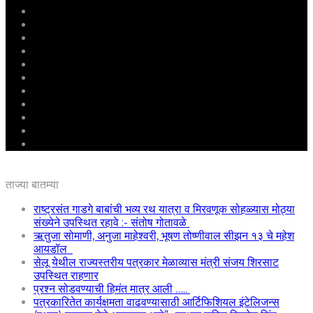
मुखपृष्ठ
राष्ट्रीय
महाराष्ट्र
पुणे
बीड
राजकारण
अग्रलेख
क्राईम
आरोग्य
शिक्षण
ई – पेपर
ताज्या बातम्या
राष्ट्रसंत गाडगे बाबांची भव्य रथ यात्रा व मिरवणूक सोहळ्यास मोठ्या
संख्येने उपस्थित रहावे :- संतोष गोतावळे
ऋतुजा सोमाणी, अनुजा माहेश्वरी, भूषण तोष्णीवाल सीझन १३ चे महेश
आयडॉल
सेलू येथील राज्यस्तरीय पत्रकार मेळाव्यास मंत्री संजय शिरसाट
उपस्थित राहणार
प्रश्न सोडवण्याची हिमंत मात्र आली …..
पत्रकारितेत कार्यक्षमता वाढवण्यासाठी आर्टिफिशियल इंटेलिजन्स