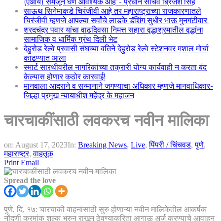
(एआय) समजून घेणे आवश्यक आहे”- प्रधान सचिव ब्रिजेश सिंह
साऊथ सिनेमाकडे चिरंजीवी आहे तर महाराष्ट्राच्या राजकारणातले
चिरंजीवी म्हणजे आपल्या सर्वांचे लाडके डॅशिंग सुधीर भाऊ मुनगंटीवार.
शरदचंद्र पवार यांचा वाढदिवसा निमत्त सहारा वृद्धाश्रमातील वृद्धांना
सामाजिक व धार्मिक ग्रंथ दिली भेट
देहुरोड रेल्वे प्रवासी संघच्या वतिने देहुरोड रेल्वे स्टेशनवर मशाल मोर्चा
काढण्यात आला
स्मार्ट सारथीवरील नागरिकांच्या तक्रारी योग्य कार्यवाही न करता बंद
केल्यास होणार कठोर कारवाई!
मानवाला आदराने व सन्मानाने जगण्याचा अधिकार म्हणजे मानवाधिकार-
जिल्हा प्रमुख न्यायाधीश महेंद्र के महाजन
चारचाकींसाठी लवकरच नवीन मालिका
on:
August 17, 2023
In:
Breaking News
,
Live
,
पिंपरी / चिंचवड
,
पुणे
,
महाराष्ट्र
,
वाहतूक
Print
Email
Spread the love
पुणे, दि. १७: चारचाकी वाहनांसाठी सुरु होणाऱ्या नवीन मालिकेतील आकर्षक
नोंदणी क्रमांक शुल्क भरुन राखून ठेवण्याकरिता आगाऊ अर्ज करण्याचे आवाहन