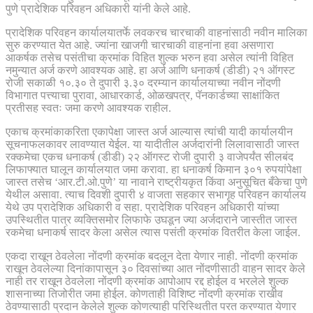
पुणे प्रादेशिक परिवहन अधिकारी यांनी केले आहे.
प्रादेशिक परिवहन कार्यालयातर्फे लवकरच चारचाकी वाहनांसाठी नवीन मालिका
सुरु करण्यात येत आहे. ज्यांना खाजगी चारचाकी वाहनांना हवा असणारा
आकर्षक तसेच पसंतीचा क्रमांक विहित शुल्क भरुन हवा असेल त्यांनी विहित
नमुन्यात अर्ज करणे आवश्यक आहे. हा अर्ज आणि धनाकर्ष (डीडी) २१ ऑगस्ट
रोजी सकाळी १०.३० ते दुपारी ३.३० दरम्यान कार्यालयाच्या नवीन नोंदणी
विभागात पत्त्याचा पुरावा, आधारकार्ड, ओळखपत्र, पॅनकार्डच्या साक्षांकित
प्रतीसह स्वतः जमा करणे आवश्यक राहील.
एकाच क्रमांकाकरिता एकापेक्षा जास्त अर्ज आल्यास त्यांची यादी कार्यालयीन
सूचनाफलकावर लावण्यात येईल. या यादीतील अर्जदारांनी लिलावासाठी जास्त
रक्कमेचा एकच धनाकर्ष (डीडी) २२ ऑगस्ट रोजी दुपारी ३ वाजेपर्यंत सीलबंद
लिफाफ्यात घालून कार्यालयात जमा करावा. हा धनाकर्ष किमान ३०१ रुपयांपेक्षा
जास्त तसेच ‘आर.टी.ओ.पुणे’ या नावाने राष्ट्रीयकृत किंवा अनुसूचित बँकेचा पुणे
येथील असावा. त्याच दिवशी दुपारी ४ वाजता सहकार सभागृह परिवहन कार्यालय
येथे उप प्रादेशिक अधिकारी व सहा. प्रादेशिक परिवहन अधिकारी यांच्या
उपस्थितीत पात्र व्यक्तिसमोर लिफाफे उघडून ज्या अर्जदाराने जास्तीत जास्त
रकमेचा धनाकर्ष सादर केला असेल त्यास पसंती क्रमांक वितरीत केला जाईल.
एकदा राखून ठेवलेला नोंदणी क्रमांक बदलून देता येणार नाही. नोंदणी क्रमांक
राखून ठेवलेल्या दिनांकापासून ३० दिवसांच्या आत नोंदणीसाठी वाहन सादर केले
नाही तर राखून ठेवलेला नोंदणी क्रमांक आपोआप रद्द होईल व भरलेले शुल्क
शासनाच्या तिजोरीत जमा होईल. कोणताही विशिष्ट नोंदणी क्रमांक राखीव
ठेवण्यासाठी प्रदान केलेले शुल्क कोणत्याही परिस्थितीत परत करण्यात येणार