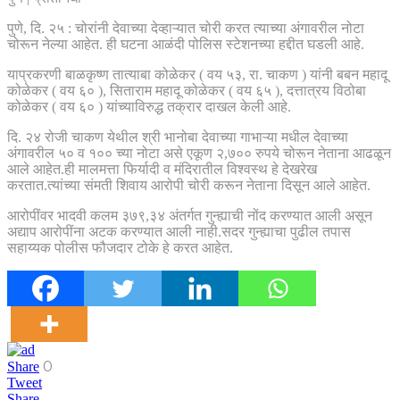
पुणे, दि. २५ : चोरांनी देवाच्या देव्हाऱ्यात चोरी करत त्याच्या अंगावरील नोटा
चोरून नेल्या आहेत. ही घटना आळंदी पोलिस स्टेशनच्या हद्दीत घडली आहे.
याप्रकरणी बाळकृष्ण तात्याबा कोळेकर ( वय ५३, रा. चाकण ) यांनी बबन महादू
कोळेकर ( वय ६० ), सिताराम महादू कोळेकर ( वय ६५ ), दत्तात्रय विठोबा
कोळेकर ( वय ६० ) यांच्याविरुद्ध तक्रार दाखल केली आहे.
दि. २४ रोजी चाकण येथील श्री भानोबा देवाच्या गाभाऱ्या मधील देवाच्या
अंगावरील ५० व १०० च्या नोटा असे एकूण २,७०० रुपये चोरून नेताना आढळून
आले आहेत.ही मालमत्ता फिर्यादी व मंदिरातील विश्वस्थ हे देखरेख
करतात.त्यांच्या संमती शिवाय आरोपी चोरी करून नेताना दिसून आले आहेत.
आरोपींवर भादवी कलम ३७९,३४ अंतर्गत गुन्ह्याची नोंद करण्यात आली असून
अद्याप आरोपींना अटक करण्यात आली नाही.सदर गुन्ह्याचा पुढील तपास
सहाय्यक पोलीस फौजदार टोके हे करत आहेत.
0
Share
Tweet
Share