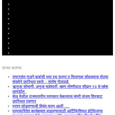
मुखपृष्ठ
राष्ट्रीय
महाराष्ट्र
पुणे
बीड
राजकारण
अग्रलेख
क्राईम
आरोग्य
शिक्षण
ई – पेपर
ताज्या बातम्या
राष्ट्रसंत गाडगे बाबांची भव्य रथ यात्रा व मिरवणूक सोहळ्यास मोठ्या
संख्येने उपस्थित रहावे :- संतोष गोतावळे
ऋतुजा सोमाणी, अनुजा माहेश्वरी, भूषण तोष्णीवाल सीझन १३ चे महेश
आयडॉल
सेलू येथील राज्यस्तरीय पत्रकार मेळाव्यास मंत्री संजय शिरसाट
उपस्थित राहणार
प्रश्न सोडवण्याची हिमंत मात्र आली …..
पत्रकारितेत कार्यक्षमता वाढवण्यासाठी आर्टिफिशियल इंटेलिजन्स