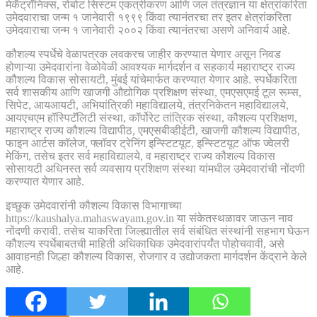
मेकॅट्रॉनिक्स, रोबोट सिस्टम एकत्रीकरण आणि जल तंत्रज्ञान या क्षेत्रांकरिता
उमेदवाराचा जन्म १ जानेवारी १९९९ किंवा त्यानंतरचा तर इतर क्षेत्रांकरिता
उमेदवाराचा जन्म १ जानेवारी २००२ किंवा त्यानंतरचा असणे अनिवार्य आहे.
कौशल्य स्पर्धेचे वेळापत्रक लवकरच जाहीर करण्यात येणार असून निवड
होणाऱ्या उमेदवारांना वेळोवेळी आवश्यक मार्गदर्शन व सहकार्य महाराष्ट्र राज्य
कौशल्य विकास सोसायटी, मुंबई यांचेमार्फत करण्यात येणार आहे. स्पर्धेकरिता
सर्व शासकीय आणि खाजगी औद्योगिक प्रशिक्षण संस्था, एमएसएमई टूल रूम्स,
सिपेट, आयआयटी, अभियांत्रिकी महाविद्यालये, तंत्रनिकेतन महाविद्यालये,
आयएचएम हॉस्पिटॅलिटी संस्था, कॉर्पोरेट तांत्रिक संस्था, कौशल्य प्रशिक्षण,
महाराष्ट्र राज्य कौशल्य विद्यापीठ, एमएसबीव्हीईटी, खाजगी कौशल्य विद्यापीठ,
फाइन आर्टस कॉलेज, फ्लॉवर ट्रेनिंग इन्स्टिटयूट, इन्स्टिटयूट ऑफ ज्वेलरी
मेकिंग, तसेच इतर सर्व महाविद्यालये, व महाराष्ट्र राज्य कौशल्य विकास
सोसायटी अधिनस्त सर्व व्यवसाय प्रशिक्षण संस्था यांमधील उमेदवारांची नोंदणी
करण्यात येणार आहे.
इच्छुक उमेदवारांनी कौशल्य विकास विभागाच्या
https://kaushalya.mahaswayam.gov.in या संकेतस्थळावर जाऊन नाव
नोंदणी करावी. तसेच याकरिता जिल्ह्यातील सर्व संबंधित संस्थांनी सहभाग घेऊन
कौशल्य स्पर्धेबाबतची माहिती अधिकाधिक उमेदवारांपर्यंत पोहोचवावी, असे
आवाहनही जिल्हा कौशल्य विकास, रोजगार व उद्योजकता मार्गदर्शन केंद्राने केले
आहे.