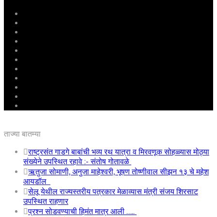
मुखपृष्ठ
राष्ट्रीय
महाराष्ट्र
पुणे
बीड
राजकारण
अग्रलेख
क्राईम
आरोग्य
शिक्षण
ई – पेपर
ताज्या बातम्या
राष्ट्रसंत गाडगे बाबांची भव्य रथ यात्रा व मिरवणूक सोहळ्यास मोठ्या
संख्येने उपस्थित रहावे :- संतोष गोतावळे
ऋतुजा सोमाणी, अनुजा माहेश्वरी, भूषण तोष्णीवाल सीझन १३ चे महेश
आयडॉल
सेलू येथील राज्यस्तरीय पत्रकार मेळाव्यास मंत्री संजय शिरसाट
उपस्थित राहणार
प्रश्न सोडवण्याची हिमंत मात्र आली …..