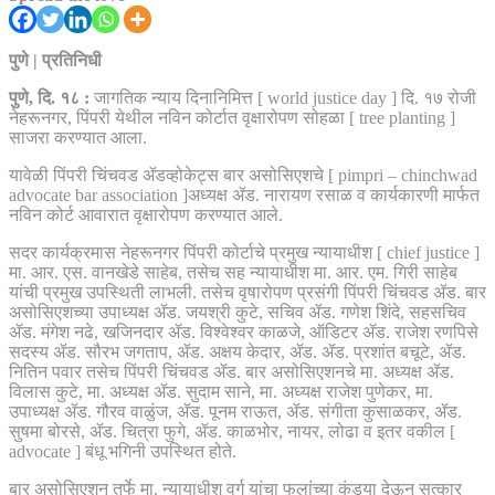
पुणे | प्रतिनिधी
पुणे, दि. १८ :
जागतिक न्याय दिनानिमित्त [ world justice day ] दि. १७ रोजी
नेहरूनगर, पिंपरी येथील नविन कोर्टात वृक्षारोपण सोहळा [ tree planting ]
साजरा करण्यात आला.
यावेळी पिंपरी चिंचवड ॲडव्होकेट्स बार असोसिएशचे [ pimpri – chinchwad
advocate bar association ]अध्यक्ष ॲड. नारायण रसाळ व कार्यकारणी मार्फत
नविन कोर्ट आवारात वृक्षारोपण करण्यात आले.
सदर कार्यक्रमास नेहरूनगर पिंपरी कोर्टाचे प्रमुख न्यायाधीश [ chief justice ]
मा. आर. एस. वानखेडे साहेब, तसेच सह न्यायाधीश मा. आर. एम. गिरी साहेब
यांची प्रमुख उपस्थिती लाभली. तसेच वृषारोपण प्रसंगी पिंपरी चिंचवड ॲड. बार
असोसिएशच्या उपाध्यक्ष ॲड. जयश्री कुटे, सचिव ॲड. गणेश शिंदे, सहसचिव
ॲड. मंगेश नढे, खजिनदार ॲड. विश्वेश्वर काळजे, ऑडिटर ॲड. राजेश रणपिसे
सदस्य ॲड. सौरभ जगताप, ॲड. अक्षय केदार, ॲड. ॲड. प्रशांत बचूटे, ॲड.
नितिन पवार तसेच पिंपरी चिंचवड ॲड. बार असोसिएशनचे मा. अध्यक्ष ॲड.
विलास कुटे, मा. अध्यक्ष ॲड. सुदाम साने, मा. अध्यक्ष राजेश पुणेकर, मा.
उपाध्यक्ष ॲड. गौरव वाळुंज, ॲड. पूनम राऊत, ॲड. संगीता कुसाळकर, ॲड.
सुषमा बोरसे, ॲड. चित्रा फुगे, ॲड. काळभोर, नायर, लोढा व इतर वकील [
advocate ] बंधू भगिनी उपस्थित होते.
बार असोसिएशन तर्फे मा. न्यायाधीश वर्ग यांचा फुलांच्या कुंड्या देऊन सत्कार