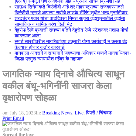
(एआय) समजून घेणे आवश्यक आहे”- प्रधान सचिव ब्रिजेश सिंह
साऊथ सिनेमाकडे चिरंजीवी आहे तर महाराष्ट्राच्या राजकारणातले
चिरंजीवी म्हणजे आपल्या सर्वांचे लाडके डॅशिंग सुधीर भाऊ मुनगंटीवार.
शरदचंद्र पवार यांचा वाढदिवसा निमत्त सहारा वृद्धाश्रमातील वृद्धांना
सामाजिक व धार्मिक ग्रंथ दिली भेट
देहुरोड रेल्वे प्रवासी संघच्या वतिने देहुरोड रेल्वे स्टेशनवर मशाल मोर्चा
काढण्यात आला
स्मार्ट सारथीवरील नागरिकांच्या तक्रारी योग्य कार्यवाही न करता बंद
केल्यास होणार कठोर कारवाई!
मानवाला आदराने व सन्मानाने जगण्याचा अधिकार म्हणजे मानवाधिकार-
जिल्हा प्रमुख न्यायाधीश महेंद्र के महाजन
जागतिक न्याय दिनाचे औचित्य साधून
वकील बंधू-भगिनींनी साजरा केला
वृक्षारोपण सोहळा
on:
July 18, 2023
In:
Breaking News
,
Live
,
पिंपरी / चिंचवड
Print
Email
Spread the love