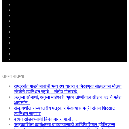
मुखपृष्ठ
राष्ट्रीय
महाराष्ट्र
पुणे
बीड
राजकारण
अग्रलेख
क्राईम
आरोग्य
शिक्षण
ई – पेपर
ताज्या बातम्या
राष्ट्रसंत गाडगे बाबांची भव्य रथ यात्रा व मिरवणूक सोहळ्यास मोठ्या
संख्येने उपस्थित रहावे :- संतोष गोतावळे
ऋतुजा सोमाणी, अनुजा माहेश्वरी, भूषण तोष्णीवाल सीझन १३ चे महेश
आयडॉल
सेलू येथील राज्यस्तरीय पत्रकार मेळाव्यास मंत्री संजय शिरसाट
उपस्थित राहणार
प्रश्न सोडवण्याची हिमंत मात्र आली …..
पत्रकारितेत कार्यक्षमता वाढवण्यासाठी आर्टिफिशियल इंटेलिजन्स