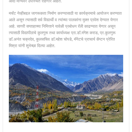
आदी मान्यवर उपस्थित राहणार आहेत.
मर्चंट नेव्हीबद्दल जागरूकता निर्माण करण्यासाठी या कार्यक्रमाचे आयोजन करण्यात
आले असून त्यासाठी सर्व विद्यार्थी व त्यांच्या पालकांना मुक्त प्रवेश देण्यात येणार
आहे. सागरी सप्ताहाच्या निमित्ताने यावेळी प्रबोधन रॅली काढण्यात येणार असून
त्यासाठी विद्यापीठाचे कुलगुरू तथा कार्याध्यक्ष प्रा.डॉ.मंगेश कराड, प्र.कुलगुरू
डाॅ.अनंत चक्रदेव, कुलसचिव डाॅ.महेश चोपडे, मॅनेटचे प्राचार्य कॅप्टन प्रेरित
मिश्रा यांनी शुभेच्छा दिल्या आहेत.