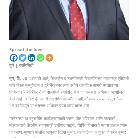
देहुरोड रेल्वे प्रवासी संघच्या वतिने देहुरोड रेल्वे स्टेशनवर मशाल मोर्चा
काढण्यात आला
स्मार्ट सारथीवरील नागरिकांच्या तक्रारी योग्य कार्यवाही न करता बंद केल्यास
होणार कठोर कारवाई!
Spread the love
मानवाला आदराने व सन्मानाने जगण्याचा अधिकार म्हणजे मानवाधिकार- जिल्हा
पुणे | प्रतिनिधी
प्रमुख न्यायाधीश महेंद्र के महाजन
पुणे, दि. ०४ :
एआयटी आर्ट, डिजाईन व टॅक्‍नॉलॉजी विद्यापीठाच्या महाराष्ट्र ऍकेडमी
फॉर नॅवल एज्युकेशन व ट्रेनिंग(मॅनेट)च्या वतीने जागतिक सागरी सप्ताहाच्या
निमित्ताने 7 नोव्हेंबर रोजी बालगंधर्व रंगमंदीर, येथे जागरूकता अभियान आयोजित
केले आहे. “मॅनेट’ ही सागरी तंत्रशिक्षण(मर्चेंट नेव्ही) कौशल्य संस्था असून गेल्या
23 वर्षांपासून या क्षेत्रात अभिमानास्पद कार्य करत आहे.
“मॅनेट’च्या या बहुचर्चित कार्यक्रमासाठी पत्तन, पोत परिवहन आणि जलमार्ग
मंत्रालयाचे केंद्रीय राज्यमंत्री श्रीपाद नाईक, शिपिंग विभागाचे महासंचालक श्‍याम
जगन्नाथ, पुण्याचे पोलीस आयुक्त रितेश कुमार, महापालिका आयुक्त विक्रम कुमार