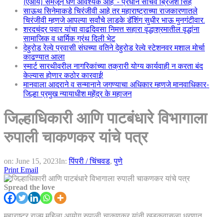
(एआय) समजून घेणे आवश्यक आहे”- प्रधान सचिव ब्रिजेश सिंह
साऊथ सिनेमाकडे चिरंजीवी आहे तर महाराष्ट्राच्या राजकारणातले
चिरंजीवी म्हणजे आपल्या सर्वांचे लाडके डॅशिंग सुधीर भाऊ मुनगंटीवार.
शरदचंद्र पवार यांचा वाढदिवसा निमत्त सहारा वृद्धाश्रमातील वृद्धांना
सामाजिक व धार्मिक ग्रंथ दिली भेट
देहुरोड रेल्वे प्रवासी संघच्या वतिने देहुरोड रेल्वे स्टेशनवर मशाल मोर्चा
काढण्यात आला
स्मार्ट सारथीवरील नागरिकांच्या तक्रारी योग्य कार्यवाही न करता बंद
केल्यास होणार कठोर कारवाई!
मानवाला आदराने व सन्मानाने जगण्याचा अधिकार म्हणजे मानवाधिकार-
जिल्हा प्रमुख न्यायाधीश महेंद्र के महाजन
जिल्हाधिकारी आणि पाटबंधारे विभागाला
रुपाली चाकणकर यांचे पत्र
on:
June 15, 2023
In:
पिंपरी / चिंचवड
,
पुणे
Print
Email
Spread the love
महाराष्ट्र राज्य महिला आयोग रुपाली चाकणकर यांनी खडकवासला धरणात