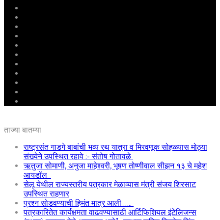
मुखपृष्ठ
राष्ट्रीय
महाराष्ट्र
पुणे
बीड
राजकारण
अग्रलेख
क्राईम
आरोग्य
शिक्षण
ई – पेपर
ताज्या बातम्या
राष्ट्रसंत गाडगे बाबांची भव्य रथ यात्रा व मिरवणूक सोहळ्यास मोठ्या
संख्येने उपस्थित रहावे :- संतोष गोतावळे
ऋतुजा सोमाणी, अनुजा माहेश्वरी, भूषण तोष्णीवाल सीझन १३ चे महेश
आयडॉल
सेलू येथील राज्यस्तरीय पत्रकार मेळाव्यास मंत्री संजय शिरसाट
उपस्थित राहणार
प्रश्न सोडवण्याची हिमंत मात्र आली …..
पत्रकारितेत कार्यक्षमता वाढवण्यासाठी आर्टिफिशियल इंटेलिजन्स