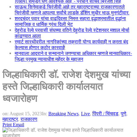
(एआय) समजून घेणे आवश्यक आहे”- प्रधान सचिव ब्रिजेश सिंह
साऊथ सिनेमाकडे चिरंजीवी आहे तर महाराष्ट्राच्या राजकारणातले
चिरंजीवी म्हणजे आपल्या सर्वांचे लाडके डॅशिंग सुधीर भाऊ मुनगंटीवार.
शरदचंद्र पवार यांचा वाढदिवसा निमत्त सहारा वृद्धाश्रमातील वृद्धांना
सामाजिक व धार्मिक ग्रंथ दिली भेट
देहुरोड रेल्वे प्रवासी संघच्या वतिने देहुरोड रेल्वे स्टेशनवर मशाल मोर्चा
काढण्यात आला
स्मार्ट सारथीवरील नागरिकांच्या तक्रारी योग्य कार्यवाही न करता बंद
केल्यास होणार कठोर कारवाई!
मानवाला आदराने व सन्मानाने जगण्याचा अधिकार म्हणजे मानवाधिकार-
जिल्हा प्रमुख न्यायाधीश महेंद्र के महाजन
जिल्हाधिकारी डॉ. राजेश देशमुख यांच्या
हस्ते जिल्हाधिकारी कार्यालयात
ध्वजारोहण
on:
August 15, 2023
In:
Breaking News
,
Live
,
पिंपरी / चिंचवड
,
पुणे
,
महाराष्ट्र
,
राजकारण
Print
Email