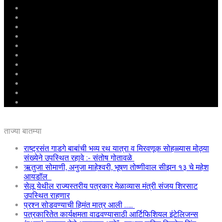
मुखपृष्ठ
राष्ट्रीय
महाराष्ट्र
पुणे
बीड
राजकारण
अग्रलेख
क्राईम
आरोग्य
शिक्षण
ई – पेपर
ताज्या बातम्या
राष्ट्रसंत गाडगे बाबांची भव्य रथ यात्रा व मिरवणूक सोहळ्यास मोठ्या
संख्येने उपस्थित रहावे :- संतोष गोतावळे
ऋतुजा सोमाणी, अनुजा माहेश्वरी, भूषण तोष्णीवाल सीझन १३ चे महेश
आयडॉल
सेलू येथील राज्यस्तरीय पत्रकार मेळाव्यास मंत्री संजय शिरसाट
उपस्थित राहणार
प्रश्न सोडवण्याची हिमंत मात्र आली …..
पत्रकारितेत कार्यक्षमता वाढवण्यासाठी आर्टिफिशियल इंटेलिजन्स