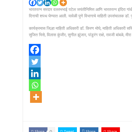
स्मार्ट सारथीवरील नागरिकांच्या तक्रारी य
भारतरत्न सरदार वल्लभभाई पटेल जयंतीनिमित्त आणि भारतरत्न इंदिरा गांधी या
दिनाची शपथ घेण्यात आली. यावेळी पुणे विभागाचे माहिती उपसंचालक डॉ. पु
मानवाला आदराने व सन्मानाने जगण्याचा अधि
कार्यक्रमास जिल्हा माहिती अधिकारी डॉ. किरण मोघे, माहिती अधिकारी सच
सुजित भिसे, विलास कुंजीर, सुनील झुंजार, पांडुरंग राक्षे, रावजी बांबळे, 
Share
0
Tweet
Share
Share