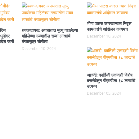
भीमा पाटस कारखान्यात निवृत्त
कामगारांचे आंदोलन कायमच
यदिन
धक्कादायक: अपघातात मृत्यु पावलेल्या
वभूमीवर
महिलेच्या गळ्यातील सव्वा लाखांचे
December 10, 2024
देश जारी
मंगळसुत्र चोरीला
December 10, 2024
आळंदी: कार्तिकी एकादशी विशेष
बससेवेतुन पीएमपीला ९८ लाखांचे
उत्पन्न
December 05, 2024