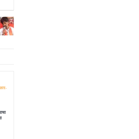
याचा
ा