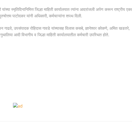
ोग्य कार्यवाही न करता बंद केल्यास होणार कठोर कारवाई!
ंच्या स्मृतिदिनानिमित्त जिल्हा माहिती कार्यालयात त्यांना आदरांजली अर्पण करून राष्ट्रीय एक
रुषोत्तम पाटोदकर यांनी अधिकारी, कर्मचाऱ्यांना शपथ दिली.
कार म्हणजे मानवाधिकार- जिल्हा प्रमुख न्यायाधीश महेंद्र के महाजन
िन गाढवे, उपसंपादक रोहिदास गावडे यांच्यासह विलास कसबे, ज्ञानेश्वर कोकणे, अमित खडतरे,
मीरा गुथालिया आदी विभागीय व जिल्हा माहिती कार्यालयातील कर्मचारी उपस्थित होते.