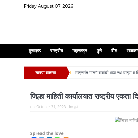
Friday August 07, 2026
मुखपृष्ठ
राष्ट्रीय
महाराष्ट्र
पुणे
बीड
राजका
ताज्या बातम्या
राष्ट्रसंत गाडगे बाबांची भव्य रथ यात्रा व
ऋतुजा सोमाणी, अनुजा माहेश्वरी, भूषण 
जिल्हा माहिती कार्यालयात राष्ट्रीय एकता
प्रश्न सोडवण्याची हिमंत मात्र आली …..
on:
October 31, 2023
In:
पुणे
साऊथ सिनेमाकडे चिरंजीवी आहे तर महाराष्ट्
शरदचंद्र पवार यांचा वाढदिवसा निमत्त सहारा 
देहुरोड रेल्वे प्रवासी संघच्या वतिने देहुरो
Spread the love