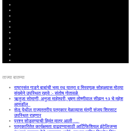
मुखपृष्ठ
राष्ट्रीय
महाराष्ट्र
पुणे
बीड
राजकारण
अग्रलेख
क्राईम
आरोग्य
शिक्षण
ई – पेपर
ताज्या बातम्या
राष्ट्रसंत गाडगे बाबांची भव्य रथ यात्रा व मिरवणूक सोहळ्यास मोठ्या
संख्येने उपस्थित रहावे :- संतोष गोतावळे
ऋतुजा सोमाणी, अनुजा माहेश्वरी, भूषण तोष्णीवाल सीझन १३ चे महेश
आयडॉल
सेलू येथील राज्यस्तरीय पत्रकार मेळाव्यास मंत्री संजय शिरसाट
उपस्थित राहणार
प्रश्न सोडवण्याची हिमंत मात्र आली …..
पत्रकारितेत कार्यक्षमता वाढवण्यासाठी आर्टिफिशियल इंटेलिजन्स