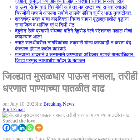
(एआय) समजून घेणे आवश्यक आहे”- प्रधान सचिव ब्रिजेश सिंह
साऊथ सिनेमाकडे चिरंजीवी आहे तर महाराष्ट्राच्या राजकारणातले
चिरंजीवी म्हणजे आपल्या सर्वांचे लाडके डॅशिंग सुधीर भाऊ मुनगंटीवार.
शरदचंद्र पवार यांचा वाढदिवसा निमत्त सहारा वृद्धाश्रमातील वृद्धांना
सामाजिक व धार्मिक ग्रंथ दिली भेट
देहुरोड रेल्वे प्रवासी संघच्या वतिने देहुरोड रेल्वे स्टेशनवर मशाल मोर्चा
काढण्यात आला
स्मार्ट सारथीवरील नागरिकांच्या तक्रारी योग्य कार्यवाही न करता बंद
केल्यास होणार कठोर कारवाई!
मानवाला आदराने व सन्मानाने जगण्याचा अधिकार म्हणजे मानवाधिकार-
जिल्हा प्रमुख न्यायाधीश महेंद्र के महाजन
जिल्ह्यात मुसळधार पाऊस नसला, तरीही
धरणात पाण्याच्या पातळीत वाढ
on:
July 10, 2023
In:
Breaking News
Print
Email
Spread the love
शहरात अवघा चार ते पाच दिवस पाऊस झाल्याने पुणेकर मुसळधार पावसाच्या