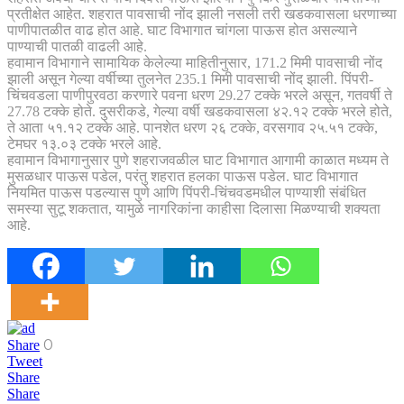
प्रतीक्षेत आहेत. शहरात पावसाची नोंद झाली नसली तरी खडकवासला धरणाच्या
पाणीपातळीत वाढ होत आहे. घाट विभागात चांगला पाऊस होत असल्याने
पाण्याची पातळी वाढली आहे.
हवामान विभागाने सामायिक केलेल्या माहितीनुसार, 171.2 मिमी पावसाची नोंद
झाली असून गेल्या वर्षीच्या तुलनेत 235.1 मिमी पावसाची नोंद झाली. पिंपरी-
चिंचवडला पाणीपुरवठा करणारे पवना धरण 29.27 टक्के भरले असून, गतवर्षी ते
27.78 टक्के होते. दुसरीकडे, गेल्या वर्षी खडकवासला ४२.१२ टक्के भरले होते,
ते आता ५१.१२ टक्के आहे. पानशेत धरण २६ टक्के, वरसगाव २५.५१ टक्के,
टेमघर १३.०३ टक्के भरले आहे.
हवामान विभागानुसार पुणे शहराजवळील घाट विभागात आगामी काळात मध्यम ते
मुसळधार पाऊस पडेल, परंतु शहरात हलका पाऊस पडेल. घाट विभागात
नियमित पाऊस पडल्यास पुणे आणि पिंपरी-चिंचवडमधील पाण्याशी संबंधित
समस्या सुटू शकतात, यामुळे नागरिकांना काहीसा दिलासा मिळण्याची शक्यता
आहे.
0
Share
Tweet
Share
Share