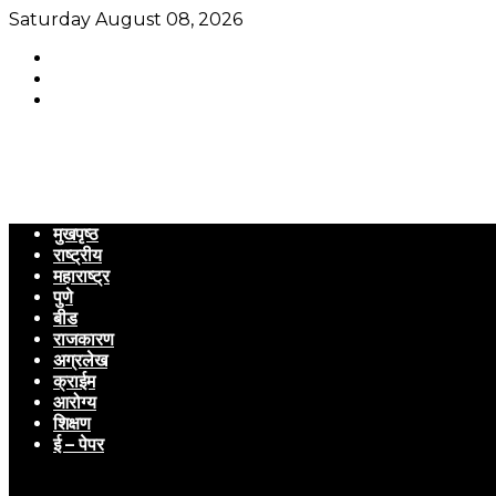
Saturday August 08, 2026
मुखपृष्ठ
राष्ट्रीय
महाराष्ट्र
पुणे
बीड
राजकारण
अग्रलेख
क्राईम
आरोग्य
शिक्षण
ई – पेपर
Menu