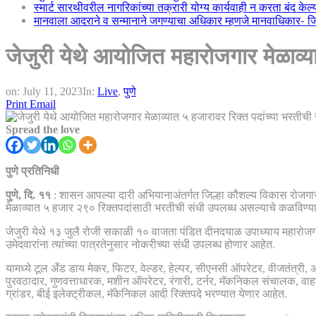
स्मार्ट सारथीवरील नागरिकांच्या तक्रारी योग्य कार्यवाही न करता बंद के
मानवाला आदराने व सन्मानाने जगण्याचा अधिकार म्हणजे मानवाधिकार- जिल्
जेजुरी येथे आयोजित महारोजगार मेळाव्या
on:
July 11, 2023
In:
Live
,
पुणे
Print
Email
Spread the love
पुणे प्रतिनिधी
पुणे, दि. ११
: शासन आपल्या दारी अभियानाअंतर्गत जिल्हा कौशल्य विकास रोजगार 
मेळाव्यात ५ हजार २९० रिक्तपदांसाठी भरतीची संधी उपलब्ध असल्याचे कळविण्य
जेजुरी येथे १३ जुलै रोजी सकाळी १० वाजता पंडित दीनदयाळ उपाध्याय महारोज
उमेदवारांना त्यांच्या पात्रतेनुसार नोकरीच्या संधी उपलब्ध होणार आहेत.
यामध्ये टूल अँड डाय मेकर, फिटर, वेल्डर, हेल्पर, सीएनसी ऑपरेटर, वीजतंत्री, अ
पुरवठादार, गुणवत्ताधारक, मशीन ऑपरेटर, रंगारी, टर्नर, मॅकनिकल संचालक, वा
ग्रांडर, बीई इलेक्ट्रीकल, मॅकेनिकल आदी रिक्तपदे भरण्यात येणार आहेत.