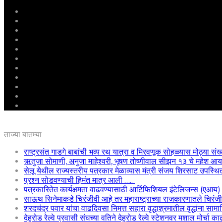
मुखपृष्ठ
राष्ट्रीय
महाराष्ट्र
पुणे
बीड
राजकारण
अग्रलेख
क्राईम
आरोग्य
शिक्षण
ई – पेपर
ताज्या बातम्या
राष्ट्रसंत गाडगे बाबांची भव्य रथ यात्रा व मिरवणूक सोहळ्यास मोठ्या संख
ऋतुजा सोमाणी, अनुजा माहेश्वरी, भूषण तोष्णीवाल सीझन १३ चे महेश
सेलू येथील राज्यस्तरीय पत्रकार मेळाव्यास मंत्री संजय शिरसाट उपस्थि
प्रश्न सोडवण्याची हिमंत मात्र आली …..
पत्रकारितेत कार्यक्षमता वाढवण्यासाठी आर्टिफिशियल इंटेलिजन्स (एआय
साऊथ सिनेमाकडे चिरंजीवी आहे तर महाराष्ट्राच्या राजकारणातले चिरंजीवी
शरदचंद्र पवार यांचा वाढदिवसा निमत्त सहारा वृद्धाश्रमातील वृद्धांना साम
देहुरोड रेल्वे प्रवासी संघच्या वतिने देहुरोड रेल्वे स्टेशनवर मशाल मोर्चा 