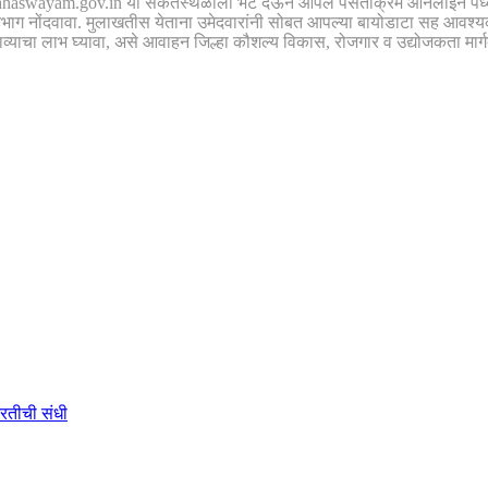
ahaswayam.gov.in या संकेतस्थळाला भेट देऊन आपले पसंतीक्रम ऑनलाईन पध्दतीने न
हभाग नोंदवावा. मुलाखतीस येताना उमेदवारांनी सोबत आपल्या बायोडाटा सह आवश्यक
ाव्याचा लाभ घ्यावा, असे आवाहन जिल्हा कौशल्य विकास, रोजगार व उद्योजकता मार्गदर