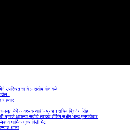
्येने उपस्थित रहावे :- संतोष गोतावळे
 आयडॉल
त राहणार
) समजून घेणे आवश्यक आहे”- प्रधान सचिव ब्रिजेश सिंह
 म्हणजे आपल्या सर्वांचे लाडके डॅशिंग सुधीर भाऊ मुनगंटीवार.
ाजिक व धार्मिक ग्रंथ दिली भेट
काढण्यात आला