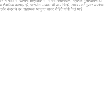
ोंदवावे. खाजगी क्षेत्रातील या विविध रिक्तपदांच्या प्रत्यक्ष मुलाखतीसाठी
 शैक्षणिक कागदपत्रे, पासपोर्ट आकाराची छायाचित्रे, आवश्यकतेनुसार अर्जाच्या
्शन केंद्राचे प्र. सहाय्यक आयुक्त सागर मोहिते यांनी केले आहे.