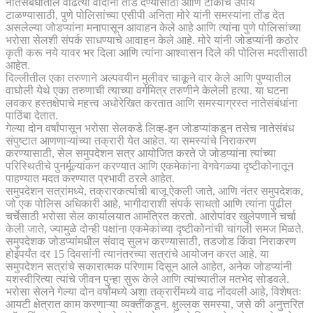
नातेसंबंधातील वाढत्या वादांना तोंड देण्यासाठी आणि टोकाचे उपाय
टाळण्यासाठी, पुणे पोलिसांच्या एसीपी अनिता मोरे यांनी समस्यांना तोंड देत
असलेल्या जोडप्यांना मनापासून आवाहन केले आहे आणि त्यांना पुणे पोलिसांच्या
भरोसा सेलशी संपर्क साधण्याचे आवाहन केले आहे. मोरे यांनी जोडप्यांनी कठोर
कृती करू नये यावर भर दिला आणि त्यांना आश्वासन दिले की पोलिस मदतीसाठी
आहेत.
दिल्लीतील एका तरुणाने अल्पवयीन मुलीवर चाकूने वार केले आणि पुण्यातील
वाघोली येथे एका तरुणाची त्याच्या वर्गमित्र तरुणीने केलेली हत्या. या घटना
लवकर हस्तक्षेपाचे महत्त्व अधोरेखित करतात आणि समस्याग्रस्त नातेसंबंधांना
पाठिंबा देतात.
गेल्या दोन वर्षांपासून भरोसा सेलकडे लिव्ह-इन जोडप्यांकडून तसेच नातेसंबंध
संपुष्टात आणणाऱ्यांच्या तक्रारी येत आहेत. या समस्यांचे निराकरण
करण्यासाठी, सेल समुपदेशन सत्र आयोजित करते जे जोडप्यांना त्यांच्या
परिस्थितीचे पुनर्मूल्यांकन करण्यात आणि एकमेकांना वेगवेगळ्या दृष्टीकोनातून
पाहण्यात मदत करण्यात प्रभावी ठरले आहेत.
समुपदेशन सत्रांमध्ये, तक्रारकर्त्याची बाजू ऐकली जाते, आणि नंतर समुपदेशक,
जो एक पोलिस अधिकारी आहे, भागीदाराशी संपर्क साधतो आणि त्यांना पुढील
चर्चेसाठी भरोसा सेल कार्यालयात आमंत्रित करतो. आरोपांवर खुलेपणाने चर्चा
केली जाते, ज्यामुळे दोन्ही पक्षांना एकमेकांच्या दृष्टीकोनांची चांगली समज मिळते.
समुपदेशक जोडप्यांमधील संवाद सुलभ करण्यासाठी, तडजोड किंवा निराकरण
होईपर्यंत दर 15 दिवसांनी त्यानंतरच्या सत्रांचे आयोजन करत आहे. या
समुपदेशन सत्रांचे सकारात्मक परिणाम दिसून आले आहेत, अनेक जोडप्यांनी
यशस्वीरित्या त्यांचे जीवन पुन्हा सुरू केले आणि त्यांच्यातील मतभेद सोडवले.
भरोसा सेलने गेल्या दोन वर्षांमध्ये अशा तक्रारींमध्ये वाढ नोंदवली आहे, विशेषतः
आयटी क्षेत्रात काम करणाऱ्या व्यक्तींकडून. क्षुल्लक समस्या, जसे की अनुत्तरित