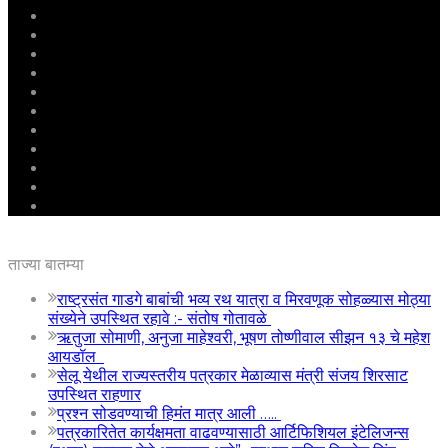
मुखपृष्ठ
राष्ट्रीय
महाराष्ट्र
पुणे
बीड
राजकारण
अग्रलेख
क्राईम
आरोग्य
शिक्षण
ई – पेपर
ताज्या बातम्या
राष्ट्रसंत गाडगे बाबांची भव्य रथ यात्रा व मिरवणूक सोहळ्यास मोठ्या
संख्येने उपस्थित रहावे :- संतोष गोतावळे
ऋतुजा सोमाणी, अनुजा माहेश्वरी, भूषण तोष्णीवाल सीझन १३ चे महेश
आयडॉल
सेलू येथील राज्यस्तरीय पत्रकार मेळाव्यास मंत्री संजय शिरसाट
उपस्थित राहणार
प्रश्न सोडवण्याची हिमंत मात्र आली …..
पत्रकारितेत कार्यक्षमता वाढवण्यासाठी आर्टिफिशियल इंटेलिजन्स