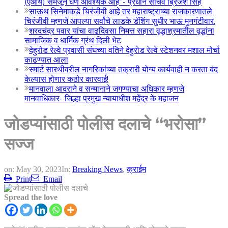
(एआय) समजून घेणे आवश्यक आहे”- प्रधान सचिव ब्रिजेश सिंह
साऊथ सिनेमाकडे चिरंजीवी आहे तर महाराष्ट्राच्या राजकारणातले
चिरंजीवी म्हणजे आपल्या सर्वांचे लाडके डॅशिंग सुधीर भाऊ मुनगंटीवार.
शरदचंद्र पवार यांचा वाढदिवसा निमत्त सहारा वृद्धाश्रमातील वृद्धांना
सामाजिक व धार्मिक ग्रंथ दिली भेट
देहुरोड रेल्वे प्रवासी संघच्या वतिने देहुरोड रेल्वे स्टेशनवर मशाल मोर्चा
काढण्यात आला
स्मार्ट सारथीवरील नागरिकांच्या तक्रारी योग्य कार्यवाही न करता बंद
केल्यास होणार कठोर कारवाई!
मानवाला आदराने व सन्मानाने जगण्याचा अधिकार म्हणजे
मानवाधिकार- जिल्हा प्रमुख न्यायाधीश महेंद्र के महाजन
जोडप्यांसाठी पोलीस दलाचे “भरोसा”
सज्ज
on:
May 30, 2023
In:
Breaking News
,
क्राईम
Print
Email
Spread the love