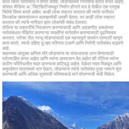
कॉल किंवा प्रतिसाद न देणारे संदेश, जोडप्यांमध्ये निराशाचे स्रोत बनले आहेत.
सोशल मीडिया अॅक्टिव्हिटीजमधून निर्माण होणारे वाद हे देखील एक प्रमुख
चिंतेचे विषय बनले आहेत. काही लोक तक्रार करतात की त्यांचे भागीदार
किरकोळ समस्यांवरून आत्महत्येची धमकी देतात, तर काही लोक तक्रार
करतात की त्यांचे भागीदार इतर लोकांशी संबंध ठेवतात.
पोलिस या तक्रारींचे निराकरण करण्यासाठी आणि अडचणीत असलेल्या
नातेसंबंधात नेव्हिगेट करणाऱ्या व्यक्तींना मार्गदर्शन करण्यासाठी दृढनिश्चय
करतात. भरोसा सेल गरजू जोडप्यांसाठी एक महत्त्वपूर्ण समर्थन प्रणाली म्हणून
काम करते, ज्याचे उद्दिष्ट दुःखद परिणाम टाळणे आणि निरोगी नातेसंबंध वाढवणे
आहे.
सहाय्यक आयुक्त अनिता मोरे जोडप्यांना या संसाधनाचा लाभ घेण्यासाठी
प्रोत्साहित करत आहेत आणि त्यांना आश्वासन देत आहेत की पोलिस त्यांना
कठीण परिस्थितीत मदत करण्यास कटिबद्ध आहेत. वेळेवर मदत मिळवून आणि
समुपदेशन सत्रांमध्ये भाग घेऊन, जोडप्यांना त्यांचे नातेसंबंध पुन्हा नव्याने सुरु
करण्याची आणि अधिक सुसंवादी भविष्याकडे मार्ग शोधण्याची संधी मिळेल.