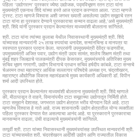
पहिला ‘उद्योगरत्न’ पुरस्कार ज्येष्ठ उद्योजक, पद्मविभूषण रतन टाटा यांना
मुख्यमंत्री एकनाथ शिंदे यांच्या हस्ते आज प्रदान करण्यात आला. ‘टाटा म्हणजे
ट्रस्ट. टाटा म्हणजे विश्वास अशी जगभर ख्याती असलेल्या उद्योग समूहाचे रतन
टाटा यांना हा पुरस्कार देण्याने पुरस्काराचा सन्मान वाढला आहे,’असे मुख्यमंत्री
श्री. शिंदे यांनी पुरस्कार प्रदान केल्यानंतर माध्यमांशी बोलताना सांगितले.
श्री. टाटा यांना त्यांच्या कुलाबा येथील निवासस्थानी मुख्यमंत्री श्री. शिंदे
यांच्यासह मान्यवरांनी २५ लाख रुपयांचा धनादेश, सन्मानचिन्ह व मानपत्र या
स्वरुपात पुरस्कार प्रदान केला. याप्रसंगी उपमुख्यमंत्री देवेंद्र फडणवीस,
उपमुख्यमंत्री अजित पवार, उद्योग मंत्री उदय सामंत, शालेय शिक्षण मंत्री तथा
मुंबई शहर जिल्ह्याचे पालकमंत्री दीपक केसरकर, मुख्यमंत्र्यांचे अतिरिक्त मुख्य
सचिव भूषण गगराणी, उद्योग विभागाचे प्रधान सचिव हर्षदीप कांबळे, टाटा सन्सचे
चेअरमन तथा महाराष्ट्र आर्थिक सल्लागार परिषदेचे अध्यक्ष एन. चंद्रशेखरन,
महाराष्ट्र औद्योगिक विकास महामंडळाचे मुख्य कार्यकारी अधिकारी डॉ. विपीन
शर्मा आदी उपस्थित होते.
पुरस्कार प्रदान केल्यानंतर माध्यमांशी बोलताना मुख्यमंत्री श्री. शिंदे म्हणाले
की, मीठापासून ते वाहने, विमानांपर्यंत टाटा समूहाच्या उद्योगातून निर्मिती होते.
टाटा समुहाने देशासह, जगभरात उद्योग क्षेत्रात भरीव योगदान दिले आहे. टाटा
म्हणजेच विश्वास हे नाते आहे. राज्य शासनातर्फे उद्योग क्षेत्रातील योग्य व्यक्तीला
पहिला पुरस्कार देण्यात येत असल्याचा आनंद आहे. या पुरस्काराने पुरस्काराचा
मानसन्मान वाढला, उंची वाढल्याचे मुख्यमंत्र्यांनी सांगितले.
तत्पूर्वी श्री. टाटा यांच्या निवासस्थानी मुख्यमंत्र्यांसह उपस्थित मान्यवरांनी श्री.
टाटा यांच्यासमवेत श्री. चंद्रशेखरन आदींशी उद्योग आणि राज्यातील विकास