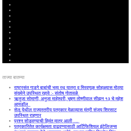
मुखपृष्ठ
राष्ट्रीय
महाराष्ट्र
पुणे
बीड
राजकारण
अग्रलेख
क्राईम
आरोग्य
शिक्षण
ई – पेपर
ताज्या बातम्या
राष्ट्रसंत गाडगे बाबांची भव्य रथ यात्रा व मिरवणूक सोहळ्यास मोठ्या
संख्येने उपस्थित रहावे :- संतोष गोतावळे
ऋतुजा सोमाणी, अनुजा माहेश्वरी, भूषण तोष्णीवाल सीझन १३ चे महेश
आयडॉल
सेलू येथील राज्यस्तरीय पत्रकार मेळाव्यास मंत्री संजय शिरसाट
उपस्थित राहणार
प्रश्न सोडवण्याची हिमंत मात्र आली …..
पत्रकारितेत कार्यक्षमता वाढवण्यासाठी आर्टिफिशियल इंटेलिजन्स