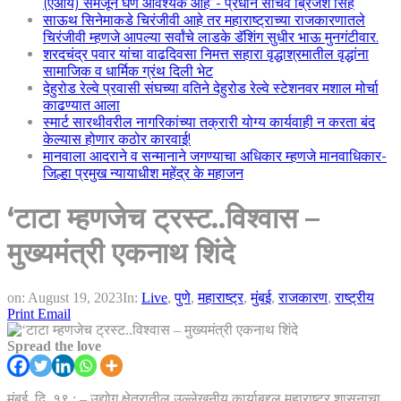
(एआय) समजून घेणे आवश्यक आहे”- प्रधान सचिव ब्रिजेश सिंह
साऊथ सिनेमाकडे चिरंजीवी आहे तर महाराष्ट्राच्या राजकारणातले
चिरंजीवी म्हणजे आपल्या सर्वांचे लाडके डॅशिंग सुधीर भाऊ मुनगंटीवार.
शरदचंद्र पवार यांचा वाढदिवसा निमत्त सहारा वृद्धाश्रमातील वृद्धांना
सामाजिक व धार्मिक ग्रंथ दिली भेट
देहुरोड रेल्वे प्रवासी संघच्या वतिने देहुरोड रेल्वे स्टेशनवर मशाल मोर्चा
काढण्यात आला
स्मार्ट सारथीवरील नागरिकांच्या तक्रारी योग्य कार्यवाही न करता बंद
केल्यास होणार कठोर कारवाई!
मानवाला आदराने व सन्मानाने जगण्याचा अधिकार म्हणजे मानवाधिकार-
जिल्हा प्रमुख न्यायाधीश महेंद्र के महाजन
‘टाटा म्हणजेच ट्रस्ट..विश्वास –
मुख्यमंत्री एकनाथ शिंदे
on:
August 19, 2023
In:
Live
,
पुणे
,
महाराष्ट्र
,
मुंबई
,
राजकारण
,
राष्ट्रीय
Print
Email
Spread the love
मुंबई, दि. १९ : – उद्योग क्षेत्रातील उल्लेखनीय कार्याबद्दल महाराष्ट्र शासनाचा