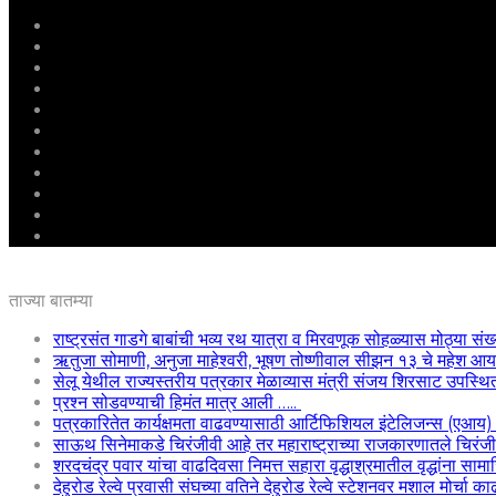
मुखपृष्ठ
राष्ट्रीय
महाराष्ट्र
पुणे
बीड
राजकारण
अग्रलेख
क्राईम
आरोग्य
शिक्षण
ई – पेपर
ताज्या बातम्या
राष्ट्रसंत गाडगे बाबांची भव्य रथ यात्रा व मिरवणूक सोहळ्यास मोठ्या संख
ऋतुजा सोमाणी, अनुजा माहेश्वरी, भूषण तोष्णीवाल सीझन १३ चे महेश
सेलू येथील राज्यस्तरीय पत्रकार मेळाव्यास मंत्री संजय शिरसाट उपस्थि
प्रश्न सोडवण्याची हिमंत मात्र आली …..
पत्रकारितेत कार्यक्षमता वाढवण्यासाठी आर्टिफिशियल इंटेलिजन्स (एआय
साऊथ सिनेमाकडे चिरंजीवी आहे तर महाराष्ट्राच्या राजकारणातले चिरंजीवी
शरदचंद्र पवार यांचा वाढदिवसा निमत्त सहारा वृद्धाश्रमातील वृद्धांना साम
देहुरोड रेल्वे प्रवासी संघच्या वतिने देहुरोड रेल्वे स्टेशनवर मशाल मोर्चा 