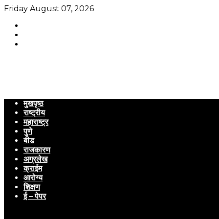
Friday August 07, 2026
मुखपृष्ठ
राष्ट्रीय
महाराष्ट्र
पुणे
बीड
राजकारण
अग्रलेख
क्राईम
आरोग्य
शिक्षण
ई – पेपर
Menu