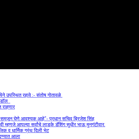
्येने उपस्थित रहावे :- संतोष गोतावळे
 आयडॉल
त राहणार
) समजून घेणे आवश्यक आहे”- प्रधान सचिव ब्रिजेश सिंह
 म्हणजे आपल्या सर्वांचे लाडके डॅशिंग सुधीर भाऊ मुनगंटीवार.
ाजिक व धार्मिक ग्रंथ दिली भेट
काढण्यात आला