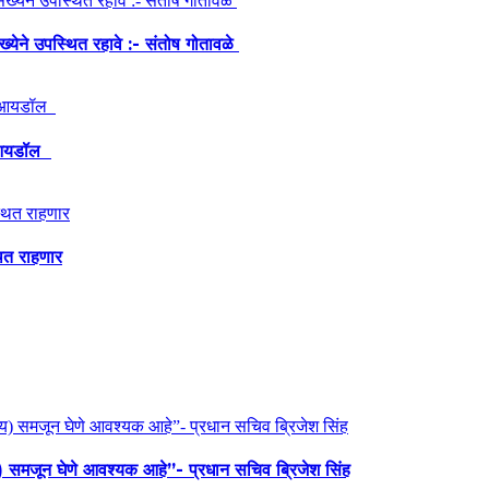
ंख्येने उपस्थित रहावे :- संतोष गोतावळे
ेश आयडॉल
थित राहणार
य) समजून घेणे आवश्यक आहे”- प्रधान सचिव ब्रिजेश सिंह