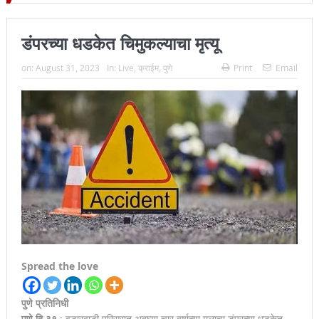
र- जिल्हा प्रमुख न्यायाधीश महेंद्र के महाजन
डंपरच्या धडकेत चिमुकल्याचा मृत्यू
on:
August 31, 2023
In:
Live
,
क्राईम
,
पुणे
Print
Email
Spread the love
पुणे प्रतिनिधी
पुणे दि.३१
: वडारवाडी परिसरात अवघ्या चार वर्षाच्या मुलाचा डंपरच्या धडकेत