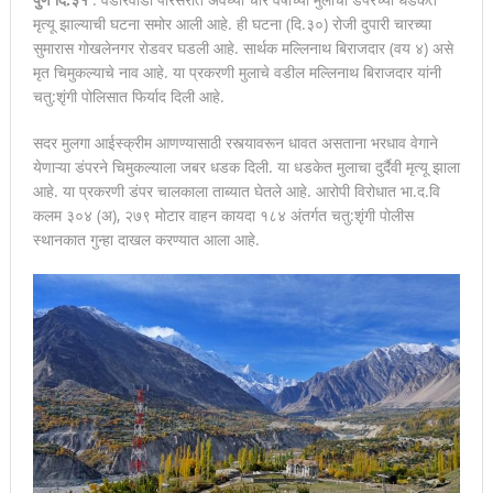
मृत्यू झाल्याची घटना समोर आली आहे. ही घटना (दि.३०) रोजी दुपारी चारच्या
सुमारास गोखलेनगर रोडवर घडली आहे. सार्थक मल्लिनाथ बिराजदार (वय ४) असे
मृत चिमुकल्याचे नाव आहे. या प्रकरणी मुलाचे वडील मल्लिनाथ बिराजदार यांनी
चतु:शृंगी पोलिसात फिर्याद दिली आहे.
सदर मुलगा आईस्क्रीम आणण्यासाठी रस्त्यावरून धावत असताना भरधाव वेगाने
येणाऱ्या डंपरने चिमुकल्याला जबर धडक दिली. या धडकेत मुलाचा दुर्दैवी मृत्यू झाला
आहे. या प्रकरणी डंपर चालकाला ताब्यात घेतले आहे. आरोपी विरोधात भा.द.वि
कलम ३०४ (अ), २७९ मोटार वाहन कायदा १८४ अंतर्गत चतु:शृंगी पोलीस
स्थानकात गुन्हा दाखल करण्यात आला आहे.