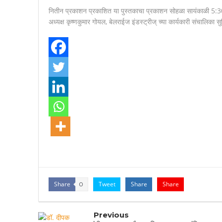
नितीन
प्रकाशन
प्रकाशित
या
पुस्तकाचा
प्रकाशन
सोहळा
सायंकाळी
5:
अध्यक्ष
कृष्णकुमार
गोयल
,
बेलराईज
इंडस्ट्रीज्
‌‍
च्या
कार्यकारी
संचालिका
सु
Share
Tweet
Share
Share
0
Previous