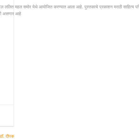
ेल
ललित
महल
समोर
येथे
आयोजित
करण्यात
आला
आहे
.
पुस्तकाचे
प्रकाशन
मराठी
साहित्य
पर
ी
असणार
आहे