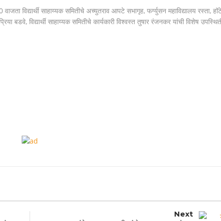
30
वाजता
विद्यार्थी
साहाय्यक
समितीचे
अच्युतराव
आपटे
सभागृह
,
फर्ग्युसन
महाविद्यालय
रस्ता
,
हॉट
प्रिया
बडवे
,
विद्यार्थी
साहाय्यक
समितीचे
कार्यकारी
विश्वस्त
तुषार
रंजनकर
यांची
विशेष
उपस्थित
Next