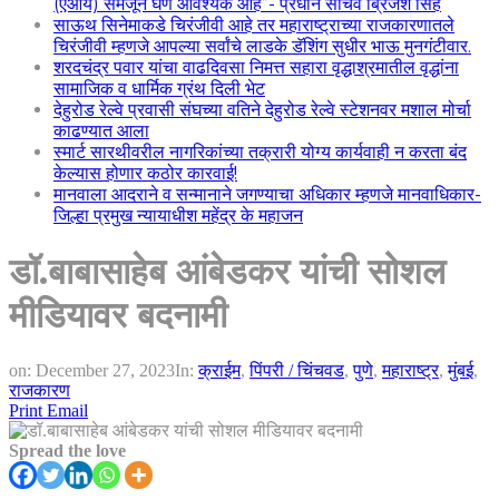
(एआय) समजून घेणे आवश्यक आहे”- प्रधान सचिव ब्रिजेश सिंह
साऊथ सिनेमाकडे चिरंजीवी आहे तर महाराष्ट्राच्या राजकारणातले
चिरंजीवी म्हणजे आपल्या सर्वांचे लाडके डॅशिंग सुधीर भाऊ मुनगंटीवार.
शरदचंद्र पवार यांचा वाढदिवसा निमत्त सहारा वृद्धाश्रमातील वृद्धांना
सामाजिक व धार्मिक ग्रंथ दिली भेट
देहुरोड रेल्वे प्रवासी संघच्या वतिने देहुरोड रेल्वे स्टेशनवर मशाल मोर्चा
काढण्यात आला
स्मार्ट सारथीवरील नागरिकांच्या तक्रारी योग्य कार्यवाही न करता बंद
केल्यास होणार कठोर कारवाई!
मानवाला आदराने व सन्मानाने जगण्याचा अधिकार म्हणजे मानवाधिकार-
जिल्हा प्रमुख न्यायाधीश महेंद्र के महाजन
डॉ.बाबासाहेब आंबेडकर यांची सोशल
मीडियावर बदनामी
on:
December 27, 2023
In:
क्राईम
,
पिंपरी / चिंचवड
,
पुणे
,
महाराष्ट्र
,
मुंबई
,
राजकारण
Print
Email
Spread the love