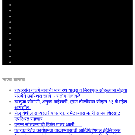
मुखपृष्ठ
राष्ट्रीय
महाराष्ट्र
पुणे
बीड
राजकारण
अग्रलेख
क्राईम
आरोग्य
शिक्षण
ई – पेपर
ताज्या बातम्या
राष्ट्रसंत गाडगे बाबांची भव्य रथ यात्रा व मिरवणूक सोहळ्यास मोठ्या
संख्येने उपस्थित रहावे :- संतोष गोतावळे
ऋतुजा सोमाणी, अनुजा माहेश्वरी, भूषण तोष्णीवाल सीझन १३ चे महेश
आयडॉल
सेलू येथील राज्यस्तरीय पत्रकार मेळाव्यास मंत्री संजय शिरसाट
उपस्थित राहणार
प्रश्न सोडवण्याची हिमंत मात्र आली …..
पत्रकारितेत कार्यक्षमता वाढवण्यासाठी आर्टिफिशियल इंटेलिजन्स