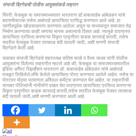
संभाजी ब्रिगेडची पोलीस आयुक्तांकडे तक्रार
पिंपरी: फेसबुक या समाजमाध्यमावर भारतरत्न डॉ.बाबासाहेब आंबेडकर यांचे
बदनामीकारक तसेच आक्षेपार्ह छायाचित्र प्रसिद्ध करण्यात आले आहे. हा
जाणीवपूर्वक खोडसाळपणा करण्यात आलेला असून या माध्यमातून समाजात तेढ
निर्माण करण्याचा काही जणांचा मानस असल्याचे दिसत आहे. त्यामुळे वादग्रस्त
छायाचित्र प्रसिध्द करणाऱ्या विकृत प्रवृत्तीवर कडक कारवाई करावी, तसेच
सदरील फेसबुक पेजवर तात्काळ बंदी घातली जावी, अशी मागणी संभाजी
ब्रिगेडने केली आहे.
याबाबत संभाजी ब्रिगेडचे शहराध्यक्ष सतिश काळे व वैभव जाधव यांनी पोलीस
आयुक्तांना दिलेल्या तक्रारीत म्हटले आहे की, फेसबुक या समाजमाध्यमावरील
इंडिया अगैंस्ट रिझर्व्हेशन भारतरत्न डॉ. बाबासाहेब आंबेडकर यांचे आक्षेपार्ह
मजकूर लिहिलेले,मॉर्फ केलेले छायाचित्र पोस्ट करण्यात आलेले आहेत. तसेच या
पोस्टवर मोठ्या प्रमाणात अश्‍लिल कमेंट्स करण्यात येत आहेत. या तक्रारीची
सायबर पोलिसांनी गांभीर्याने दखल घेत वादग्रस्त छायाचित्र प्रसिध्द करणाऱ्या
विकृत प्रवृत्तीवर कडक कारवाई करावी,तसेच सदरील फेसबुक पेजवर तात्काळ
बंदी घातली जावी,अशी मागणी करण्यात आली आहे.