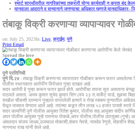
स्मार्ट सारथीवरील नागरिकांच्या तक्रारी योग्य कार्यवाही न करता बंद के
मानवाला आदराने व सन्मानाने जगण्याचा अधिकार म्हणजे मानवाधिकार- जिल्
तंबाकू विक्री करणाऱ्या व्यापाऱ्यावर गोळ
on:
July 25, 2023
In:
Live
,
क्राईम
,
पुणे
Print
Email
Spread the love
पुणे प्रतिनिधी
पुणे दि.२४
: तंबाकू विक्री करणाऱ्या व्यापारावर गोळीबार करून फरार असलेल्या
पोलीस स्थानकात आरोपींन विरोधात गुन्हा दाखल आहे.
सदर आरोपी हे गुन्हा करून फरार झाले होते. आरोपींचा तपास सुरु असताना बंगळूर
पाठवले असता. अभय कुमार सुभेद कुमार सिंग (वय २३ रा.मार्केट यार्ड, मूळचा बिह
सखोल चौकशी दरम्यान गुन्ह्यात वापरलेली हत्यारे व रोख रक्कम पुण्यातील आंबेडकर
येथून ताब्यात घेण्यात आले आहे. त्यांच्या कडून तीन लाख ५२ हजार पाचशे रुपये
सदर कामगिरी पुणे पोलीस आयुक्त रितेश कुमार, पोलीस सह.आयुक्त संदीप कर्णि
अपर पोलीस आयुक्त गुन्हे रामनाथ पोकळे,अपर पोलीस,पोलीस उपायुक्त (गुन्हे) अमो
अंमलदार संजय जाधव,उजव्वाल मोकाशी,शंकर नेवसे, नामदेव रेणुसे, मोहसीन शेख,उत
नागनाथ राख यांनी केले आहे.