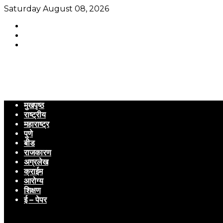
Saturday August 08, 2026
मुखपृष्ठ
राष्ट्रीय
महाराष्ट्र
पुणे
बीड
राजकारण
अग्रलेख
क्राईम
आरोग्य
शिक्षण
ई – पेपर
Menu