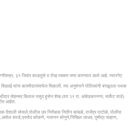
ग्नीशस्र, ३१ जिवंत काडतुसे व रोख रक्कम जप्त करण्यात आले आहे. स्वारगेट
बिडवई यांना बातमीदारांमार्फत मिळाली. त्या अनुषंगाने पोलिसांनी बंगळूरला पथक
साथीदार मोहम्मद बिलाल तसुद हुसेन शेख (वय २९ रा. आंबेडकरनगर, मार्केट यार्ड)
रीत आहेत.
्षक वैशाली भोसले,पोलीस उप निरीक्षक नितीन कांबळे, राजेंद्र पाटोळे, पोलीस
,अमोल सरडे,प्रमोद कोकणे, गजानन सोनुने,निखिल जाधव, पुष्पेंद्र चव्हाण,