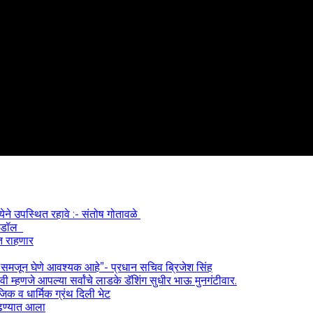
्येने उपस्थित रहावे :- संतोष गोतावळे
 आयडॉल
त राहणार
) समजून घेणे आवश्यक आहे”- प्रधान सचिव ब्रिजेश सिंह
 म्हणजे आपल्या सर्वांचे लाडके डॅशिंग सुधीर भाऊ मुनगंटीवार.
ाजिक व धार्मिक ग्रंथ दिली भेट
काढण्यात आला