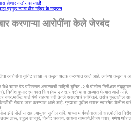
ल्यास होणार कठोर कारवाई!
हा प्रमुख न्यायाधीश महेंद्र के महाजन
ीबार करणाऱ्या आरोपींना केले जेरबंद
 तिघा आरोपींना युनिट शाखा -२ कडून अटक करण्यात आले आहे. त्यांच्या कडून २ अ
 येथे चामर पेठ परिसरात असल्याची माहिती युनिट -२ चे पोलीस निरीक्षक नंदकुमार 
ार), नितीश कुमार रमाकांत सिंग (वय २२ रा.सदर) यांना ताब्यात घेण्यात आले आहे.
 नगर,मार्केट यार्ड येथे राहत्या घरी ठेवले असल्याचे सांगितले. तसेच गुन्ह्यातील 
 किंमतीची रोकड जप्त करण्यात आले आहे. गुन्ह्याचा पुढील तपास स्वारगेट पोलीस क
क
ल झेंडे,पोलीस सहा.आयुक्त सुनील तांबे, यांच्या मार्गदर्शनाखाली सह.पोलीस निरीक
्तम तारू, राहुल राजपुरे, विनोद चव्हाण, साधना ताम्हाणे,विजय पवार, गणेश थोरात