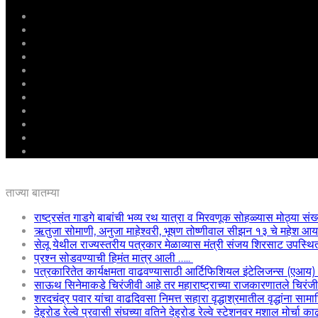
मुखपृष्ठ
राष्ट्रीय
महाराष्ट्र
पुणे
बीड
राजकारण
अग्रलेख
क्राईम
आरोग्य
शिक्षण
ई – पेपर
ताज्या बातम्या
राष्ट्रसंत गाडगे बाबांची भव्य रथ यात्रा व मिरवणूक सोहळ्यास मोठ्या संख
ऋतुजा सोमाणी, अनुजा माहेश्वरी, भूषण तोष्णीवाल सीझन १३ चे महेश
सेलू येथील राज्यस्तरीय पत्रकार मेळाव्यास मंत्री संजय शिरसाट उपस्थि
प्रश्न सोडवण्याची हिमंत मात्र आली …..
पत्रकारितेत कार्यक्षमता वाढवण्यासाठी आर्टिफिशियल इंटेलिजन्स (एआय
साऊथ सिनेमाकडे चिरंजीवी आहे तर महाराष्ट्राच्या राजकारणातले चिरंजीवी
शरदचंद्र पवार यांचा वाढदिवसा निमत्त सहारा वृद्धाश्रमातील वृद्धांना साम
देहुरोड रेल्वे प्रवासी संघच्या वतिने देहुरोड रेल्वे स्टेशनवर मशाल मोर्चा 