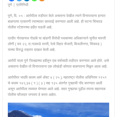
पुणे | प्रतिनिधी
देहुरोड रेल्वे प्रवासी संघच्या वतिने देहुरोड रेल्वे स्टेशनवर मशाल मोर्चा
पुणे, दि. ०५ : आरोपीला तडीपार केले असताना देखील त्याने विनापरवाना हत्यार
काढण्यात आला
बाळगल्या प्रकरणी त्याच्यावर कारवाई करण्यात आली आहे. ही घटना चिंचवड
पोलीस स्टेशनच्या हद्दीत घडली आहे.
स्मार्ट सारथीवरील नागरिकांच्या तक्रारी योग्य कार्यवाही न करता बंद केल्यास
होणार कठोर कारवाई!
प्रदीप गोरखनाथ गोडांबे या खंडणी विरोधी पथकाच्या अधिकाऱ्याने सुनील मारुती
लोणी ( वय २२, रा.नलावडे वस्ती, रेल्वे विहार शेजारी, बिजलीनगर, चिंचवड )
मानवाला आदराने व सन्मानाने जगण्याचा अधिकार म्हणजे मानवाधिकार- जिल्हा
याच्या विरुद्ध तक्रार दाखल केली आहे.
प्रमुख न्यायाधीश महेंद्र के महाजन
आरोपी याला पुणे जिल्ह्याच्या हद्दीतून एक वर्षासाठी तडीपार करण्यात आले होते. असे
असताना देखील तो विनापरवाना एक लोखंडी कोयता बाळगताना मिळून आला आहे.
आरोपीवर भादवि कलम आर्म ॲक्ट ४ ( २५ ), महाराष्ट्र पोलीस अधिनियम १९५१
चे कलम १४२,३७ ( १ ) ( ३ ) सह १३५ अंतर्गत गुन्ह्याची नोंद करण्यात आली
असून आरोपीला ताब्यात घेण्यात आले आहे. सदर गुन्ह्याचा पुढील तपास सहाय्यक
पोलीस फौजदार जगताप हे करत आहेत.